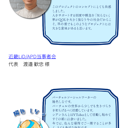
近畿LiD/APD当事者会
代表　渡邉 歓忠 様