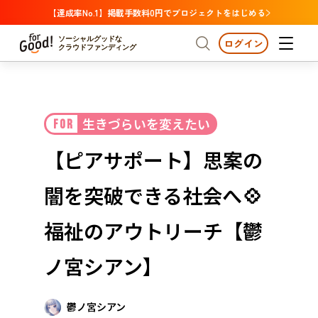
【達成率No.1】掲載手数料0円でプロジェクトをはじめる
ソーシャルグッドな
ログイン
クラウドファンディング
プロジェクトからさがす
生きづらいを変えたい
FOR
注目
新着
支援金額が多い
プロジェクトからさがす
注目
新着
支援金額
支援人数が多い
終了日が近い
【ピアサポート】思案の
カテゴリーからさがす
国際協力
医療・福祉
カテゴリーからさがす
人権・マイノリティ
闇を突破できる社会へ💠
国際協力
医療・福祉
子ども・教育
動物
地域活性
フード・農業
文化
北海道・東北
地域からさがす
北海
福祉のアウトリーチ【鬱
環境・エシカル
人権・マイノリティ
関東
茨城
災害
ノ宮シアン】
社会貢献
中部
地域からさがす
新潟
北海道・東北
近畿
鬱ノ宮シアン
三重
北海道
青森
岩手
宮城
秋田
山形
福島