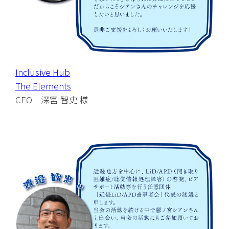
Inclusive Hub
The Elements
CEO　深宮 智史 様