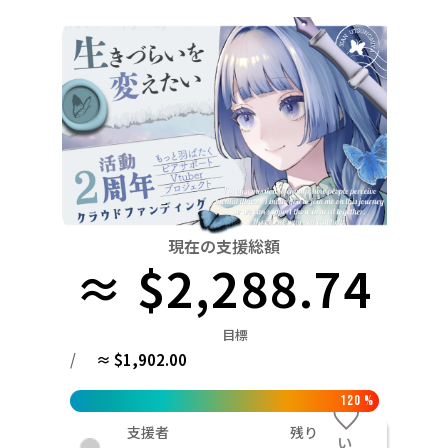
関東
中国
鳥取
茨城
栃木
群馬
埼玉
千葉
東京
神奈川
四国
徳島
中部
新潟
富山
石川
福井
山梨
長野
岐阜
九州・沖縄
福岡
近畿
三重
滋賀
京都
大阪
兵庫
奈良
和歌山
中国
鳥取
島根
岡山
広島
山口
四国
現在の支援総額
≈ $2,288.74
徳島
香川
愛媛
高知
九州・沖縄
福岡
佐賀
長崎
熊本
大分
宮崎
鹿児島
目標
/
≈ $1,902.00
120
%
支援者
残り
い