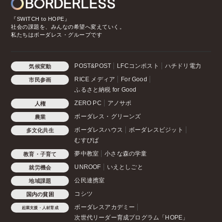
『SWITCH to HOPE』
社会の課題を、みんなの希望へ変えていく。
私たちはボーダレス・グループです
POST&POST
LFCコンポスト
ハチドリ電力
気候変動
RICE メディア
For Good
市民参画
ふるさと納税 for Good
ZERO PC
アノサポ
人権
ボーダレス・グリーンズ
農業
ボーダレスハウス
ボーダレスビジット
多文化共生
むすびば
夢中教室
小さな森の学童
教育・子育て
UNROOF
いえとしごと
就労機会
公民連携室
地域課題
コシツ
国内の貧困
ボーダレスアカデミー
起業支援・人材育成
次世代リーダー育成プログラム「HOPE」