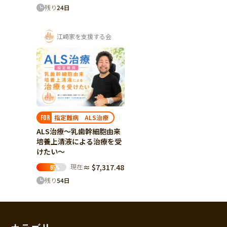
残り
24
日
江崎家を支援する会
指定難病 ALS治療
FOR
ALS治療～乳歯幹細胞由来
培養上清液による治療を受
けたい～
現在
≈ $7,317.48
65
%
残り
54
日