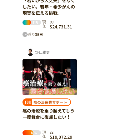
「若いから大丈夫」をなく
したい。若年・希少がんの
現実を伝える挑戦。
現
≈
111
%
在
$24,731.31
残り
35
日
野口雅史
癌の治療費サポート
FOR
癌の治療を乗り越えてもう
一度舞台に復帰したい！
現
≈
60
%
在
$19,072.29