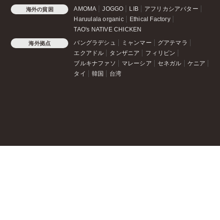
AMOMA
JOGGO
LIB
アフリカシアバター
海外の貧困
Haruulala organic
Ethical Factory
TAO's NATIVE CHICKEN
バングラデシュ
ミャンマー
グアテマラ
海外拠点
エクアドル
タンザニア
フィリピン
ブルキナファソ
マレーシア
セネガル
ケニア
タイ
韓国
台湾