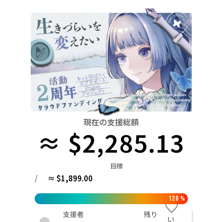
関東
中国
鳥取
茨城
栃木
群馬
埼玉
千葉
東京
神奈川
四国
徳島
中部
新潟
富山
石川
福井
山梨
長野
岐阜
九州・沖縄
福岡
近畿
三重
滋賀
京都
大阪
兵庫
奈良
和歌山
中国
鳥取
島根
岡山
広島
山口
四国
現在の支援総額
≈ $2,285.13
徳島
香川
愛媛
高知
九州・沖縄
福岡
佐賀
長崎
熊本
大分
宮崎
鹿児島
目標
/
≈ $1,899.00
120
%
支援者
残り
い