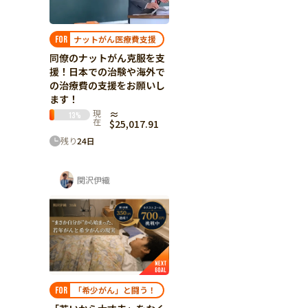
ナットがん医療費支援
FOR
同僚のナットがん克服を支
援！日本での治験や海外で
の治療費の支援をお願いし
ます！
現
≈
13
%
在
$25,017.91
残り
24
日
関沢伊織
「希少がん」と闘う！
FOR