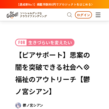
【達成率No.1】掲載手数料0円でプロジェクトをはじめる
ソーシャルグッドな
ログイン
クラウドファンディング
プロジェクトからさがす
生きづらいを変えたい
FOR
注目
新着
支援金額が多い
プロジェクトからさがす
注目
新着
支援金額
支援人数が多い
終了日が近い
【ピアサポート】思案の
カテゴリーからさがす
国際協力
医療・福祉
カテゴリーからさがす
人権・マイノリティ
闇を突破できる社会へ💠
国際協力
医療・福祉
子ども・教育
動物
地域活性
フード・農業
文化
北海道・東北
地域からさがす
北海
福祉のアウトリーチ【鬱
環境・エシカル
人権・マイノリティ
関東
茨城
災害
ノ宮シアン】
社会貢献
中部
地域からさがす
新潟
北海道・東北
近畿
鬱ノ宮シアン
三重
北海道
青森
岩手
宮城
秋田
山形
福島