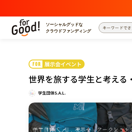
ソーシャルグッドな
クラウドファンディング
プロジェクトからさがす
注目
新着
展示会イベント
FOR
カテゴリーからさがす
国際協力
医療
世界を旅する学生と考える
災害
社会貢献
北海道・東北
地域からさがす
学生団体S.A.L.
関東
中部
近畿