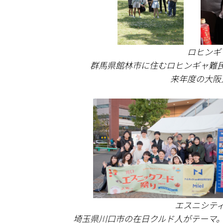
ロヒンギ
群馬県館林市に住むロヒンギャ難
来年度の大阪
エスニシテ
埼玉県川口市の在日クルド人がテーマ。