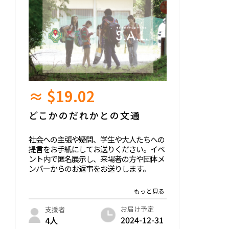
≈ $19.02
どこかのだれかとの文通
社会への主張や疑問、学生や大人たちへの
提言をお手紙にしてお送りください。イベ
ント内で匿名展示し、来場者の方や団体メ
ンバーからのお返事をお送りします。
言いたくても言えなかった。はなしてみた
かったけど機会がなかった。そんな社会に
対するのことばを、どこかのだれかと語っ
お届け予定
支援者
てみませんか？
2024-12-31
4人