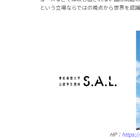
という立場ならではの視点から世界を認
HP：
https:/