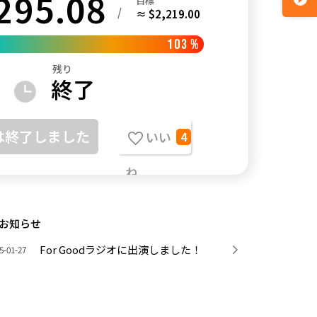
295.08
目標
/
≈ $2,219.00
103
%
残り
終了
は終了しました
いい
4
ね
お知らせ
For Goodラジオに出演しました！
5-01-27