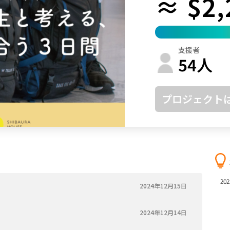
≈ $2,
鳥取
島根
岡山
広島
山口
徳島
香川
愛媛
高知
支援者
福岡
佐賀
長崎
熊本
大分
宮崎
鹿児島
沖縄
54
人
プロジェクト
202
2024年12月15日
2024年12月14日