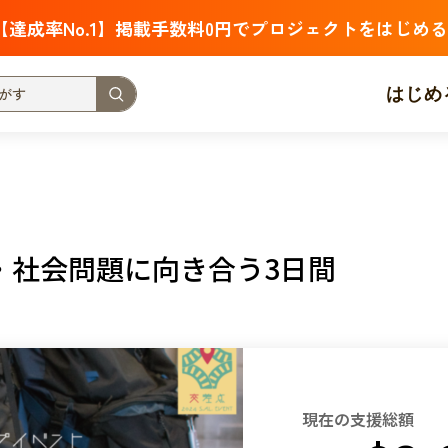
【達成率No.1】掲載手数料0円でプロジェクトをはじめる
はじめ
支援金額が多い
支援人数が多い
終了日が近い
・福祉
子ども・教育
動物
地域活性
フード・農業
・社会問題に向き合う3日間
北海道
青森
岩手
宮城
秋田
山形
福島
茨城
栃木
群馬
埼玉
千葉
東京
神奈川
新潟
富山
石川
福井
山梨
長野
岐阜
静岡
愛
現在の支援総額
三重
滋賀
京都
大阪
兵庫
奈良
和歌山