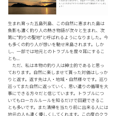
生まれ育った五島列島、この自然に恵まれた島は
魚影も濃く釣り人の熱き物語が次々と生まれ、次
第に”釣りの聖地”と呼ばれるようになりました。今
も多くの釣り人が想いを馳せ来島されます。しか
し、一部では地元とのトラブルを度々耳にするこ
とも...
　ただ、私は本物の釣り人は紳士的であると思っ
ております。自然に楽しませて貰った対価はしっか
りと返す。返す先は人・地域・自然様々です。巡り
巡ってまた自然に返っていく、思い遣りの循環を大
事にできる方々だと信じています。トラブルにつ
いてもローカルルールを知るだけで回避できるこ
とも多いです。また清掃を当たり前に出来る人には
地元の人も凄く優しくしてくれます。この度のクラ