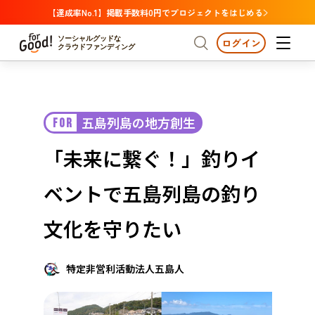
【達成率No.1】掲載手数料0円でプロジェクトをはじめる
ソーシャルグッドな
ログイン
クラウドファンディング
プロジェクトからさがす
五島列島の地方創生
FOR
注目
新着
支援金額が多い
プロジェクトからさがす
注目
新着
支援金額
支援人数が多い
終了日が近い
「未来に繋ぐ！」釣りイ
カテゴリーからさがす
国際協力
医療・福祉
カテゴリーからさがす
人権・マイノリティ
ベントで五島列島の釣り
国際協力
医療・福祉
子ども・教育
動物
地域活性
フード・農業
文化
北海道・東北
地域からさがす
北海
文化を守りたい
環境・エシカル
人権・マイノリティ
関東
茨城
災害
社会貢献
特定非営利活動法人五島人
中部
地域からさがす
新潟
北海道・東北
近畿
三重
北海道
青森
岩手
宮城
秋田
山形
福島