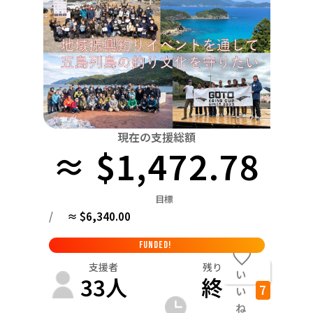
関東
中国
鳥取
茨城
栃木
群馬
埼玉
千葉
東京
神奈川
四国
徳島
中部
新潟
富山
石川
福井
山梨
長野
岐阜
九州・沖縄
福岡
近畿
三重
滋賀
京都
大阪
兵庫
奈良
和歌山
中国
現在の支援総額
鳥取
島根
岡山
広島
山口
≈ $1,472.78
四国
徳島
香川
愛媛
高知
目標
九州・沖縄
/
≈ $6,340.00
福岡
佐賀
長崎
熊本
大分
宮崎
鹿児島
FUNDED!
支援者
残り
い
33
人
終
7
い
ね