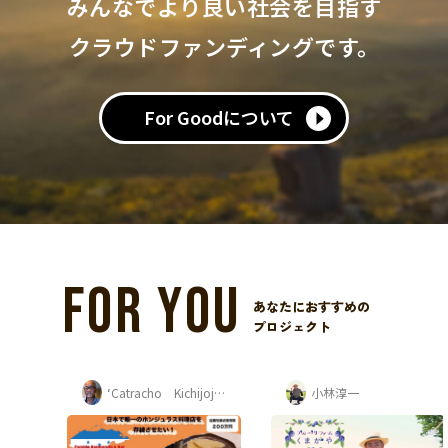
みんなでより良い社会を目指す
クラウドファンディングです。
For Goodについて
FOR YOU
あなたにおすすめの
プロジェクト
‘Catracho Kichijoji‘ 平杉 康孝
小林淳一