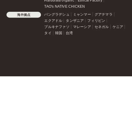
Haruulala organic
Ethical Factory
TAO's NATIVE CHICKEN
バングラデシュ
ミャンマー
グアテマラ
海外拠点
エクアドル
タンザニア
フィリピン
ブルキナファソ
マレーシア
セネガル
ケニア
タイ
韓国
台湾