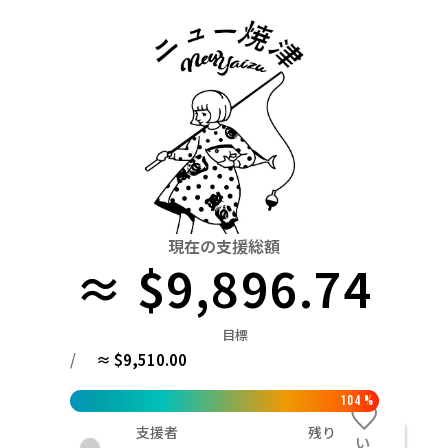
関東
中国
鳥取
茨城
栃木
群馬
埼玉
千葉
東京
神奈川
四国
徳島
中部
新潟
富山
石川
福井
山梨
長野
岐阜
九州・沖縄
福岡
近畿
三重
滋賀
京都
大阪
兵庫
奈良
和歌山
中国
鳥取
島根
岡山
広島
山口
四国
現在の支援総額
≈ $9,896.74
徳島
香川
愛媛
高知
九州・沖縄
福岡
佐賀
長崎
熊本
大分
宮崎
鹿児島
目標
/
≈ $9,510.00
104
%
支援者
残り
い