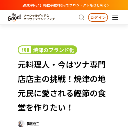
【達成率No.1】掲載手数料0円でプロジェクトをはじめる
ソーシャルグッドな
ログイン
クラウドファンディング
プロジェクトからさがす
焼津のブランド化
FOR
注目
新着
支援金額が多い
プロジェクトからさがす
注目
新着
支援金額
支援人数が多い
終了日が近い
元料理人・今はツナ専門
カテゴリーからさがす
国際協力
医療・福祉
カテゴリーからさがす
人権・マイノリティ
店店主の挑戦！焼津の地
国際協力
医療・福祉
子ども・教育
動物
地域活性
フード・農業
文化
北海道・東北
地域からさがす
北海
元民に愛される鰹節の食
環境・エシカル
人権・マイノリティ
関東
茨城
災害
堂を作りたい！
社会貢献
中部
地域からさがす
新潟
北海道・東北
近畿
関根仁
三重
北海道
青森
岩手
宮城
秋田
山形
福島