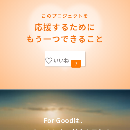
このプロジェクトを
応援するために
もう一つできること
いいね
7
For Goodは、