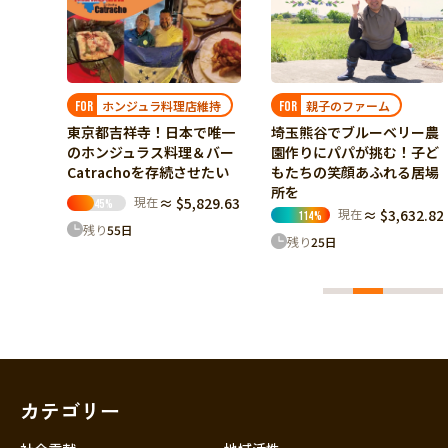
ホンジュラ料理店維持
親子のファーム
FOR
FOR
東京都吉祥寺！日本で唯一
農家
埼玉熊谷でブルーベリー農
のホンジュラス料理＆バー
”モデ
園作りにパパが挑む！子ど
Catrachoを存続させたい
！
もたちの笑顔あふれる居場
所を
現在
≈ $5,829.63
14.62
45
%
現在
≈ $3,632.82
114
%
残り
55
日
残り
25
日
カテゴリー