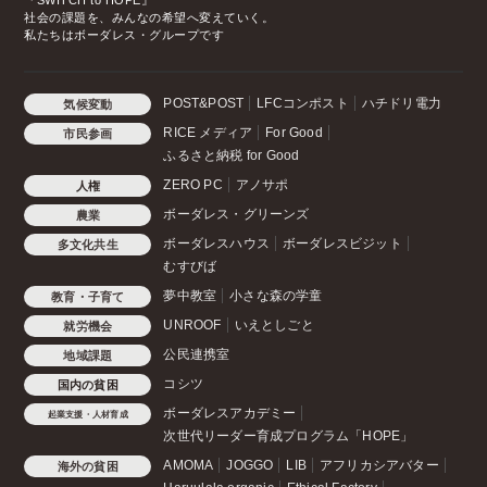
『SWITCH to HOPE』
社会の課題を、みんなの希望へ変えていく。
私たちはボーダレス・グループです
POST&POST
LFCコンポスト
ハチドリ電力
気候変動
RICE メディア
For Good
市民参画
ふるさと納税 for Good
ZERO PC
アノサポ
人権
ボーダレス・グリーンズ
農業
ボーダレスハウス
ボーダレスビジット
多文化共生
むすびば
夢中教室
小さな森の学童
教育・子育て
UNROOF
いえとしごと
就労機会
公民連携室
地域課題
コシツ
国内の貧困
ボーダレスアカデミー
起業支援・人材育成
次世代リーダー育成プログラム「HOPE」
AMOMA
JOGGO
LIB
アフリカシアバター
海外の貧困