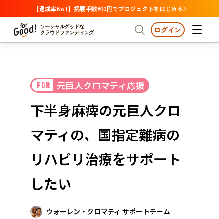
【達成率No.1】掲載手数料0円でプロジェクトをはじめる
ソーシャルグッドな
ログイン
クラウドファンディング
プロジェクトからさがす
元巨人クロマティ応援
FOR
注目
新着
支援金額が多い
プロジェクトからさがす
注目
新着
支援金額
支援人数が多い
終了日が近い
下半身麻痺の元巨人クロ
カテゴリーからさがす
国際協力
医療・福祉
カテゴリーからさがす
人権・マイノリティ
マティの、国指定難病の
国際協力
医療・福祉
子ども・教育
動物
地域活性
フード・農業
文化
北海道・東北
地域からさがす
北海
リハビリ治療をサポート
環境・エシカル
人権・マイノリティ
関東
茨城
災害
したい
社会貢献
中部
地域からさがす
新潟
北海道・東北
近畿
ウォーレン・クロマティ サポートチーム
三重
北海道
青森
岩手
宮城
秋田
山形
福島