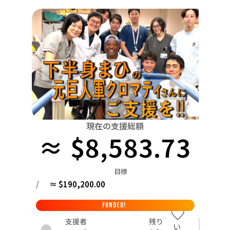
関東
中国
鳥取
茨城
栃木
群馬
埼玉
千葉
東京
神奈川
四国
徳島
中部
新潟
富山
石川
福井
山梨
長野
岐阜
九州・沖縄
福岡
近畿
三重
滋賀
京都
大阪
兵庫
奈良
和歌山
中国
鳥取
島根
岡山
広島
山口
四国
現在の支援総額
≈ $8,583.73
徳島
香川
愛媛
高知
九州・沖縄
福岡
佐賀
長崎
熊本
大分
宮崎
鹿児島
目標
/
≈ $190,200.00
FUNDED!
支援者
残り
い