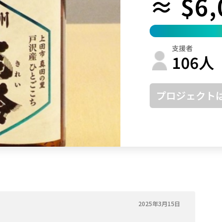
≈ $6,
鳥取
島根
岡山
広島
山口
徳島
香川
愛媛
高知
支援者
福岡
佐賀
長崎
熊本
大分
宮崎
鹿児島
沖縄
106
人
プロジェクト
2025年3月15日