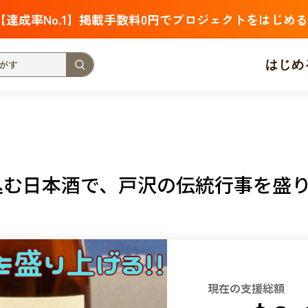
【達成率No.1】掲載手数料0円でプロジェクトをはじめる
はじめ
支援金額が多い
支援人数が多い
終了日が近い
・福祉
子ども・教育
動物
地域活性
フード・農業
込む日本酒で、戸沢の伝統行事を盛
北海道
青森
岩手
宮城
秋田
山形
福島
茨城
栃木
群馬
埼玉
千葉
東京
神奈川
新潟
富山
石川
福井
山梨
長野
岐阜
静岡
愛
現在の支援総額
三重
滋賀
京都
大阪
兵庫
奈良
和歌山