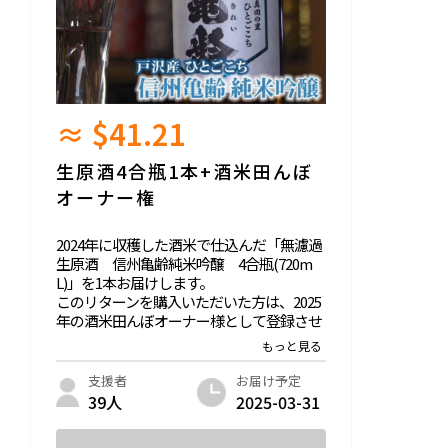
≈ $41.21
生原酒4合瓶1本+酒米田んぼ
オーナー権
2024年に収穫した酒米で仕込んだ「無濾過
生原酒 信州亀齢純米吟醸 4合瓶(720m
L)」を1本お届けします。
このリターンを購入いただいた方は、2025
年の酒米田んぼオーナー様として登録させ
ていただきます。オーナー様にはメールと
専用のLINEオープンチャットページから一
年通して酒米田んぼ情報をいち早くお届け
お届け予定
支援者
します。
2025-03-31
39人
質問欄に以下の回答をお願いします。