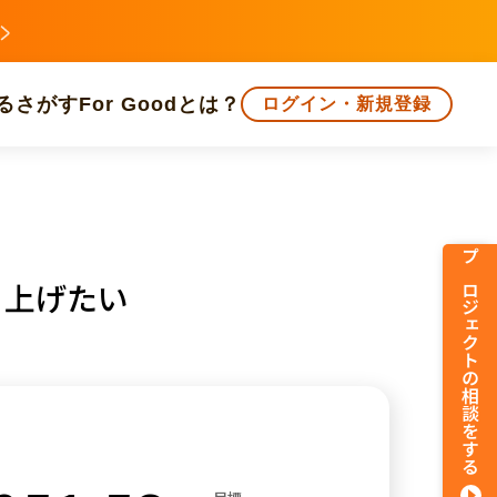
る
さがす
For Goodとは？
ログイン・新規登録
文化
環境・エシカル
人権・マイノリティ
プロジェクトの相談をする
り上げたい
知