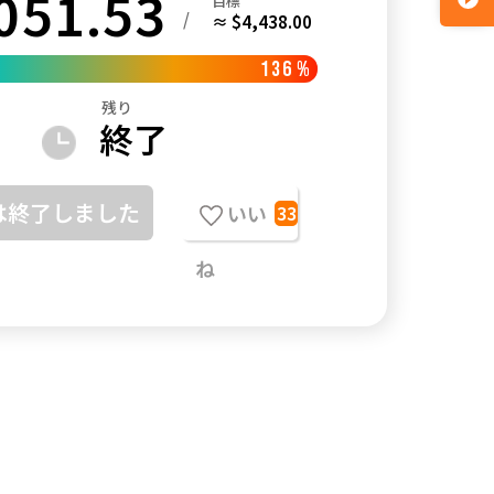
051.53
目標
/
≈ $4,438.00
136
%
残り
終了
は終了しました
いい
33
ね