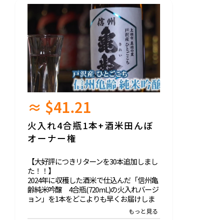
≈ $41.21
火入れ4合瓶1本+酒米田んぼ
オーナー権
【大好評につきリターンを30本追加しまし
た！！】
2024年に収穫した酒米で仕込んだ「信州亀
齢純米吟醸 4合瓶(720mL)の火入れバージ
ョン」を1本をどこよりも早くお届けしま
す！！一般販売予定は6月からですが、5月
中にお手元にお届けいたします。