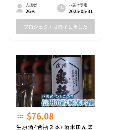
このリターンを購入いただいた方は、2025
お届け予定
支援者
年の酒米田んぼオーナー様として登録させ
2025-05-31
26人
ていただきます。オーナー様にはメールと
専用のLINEオープンチャットページから一
年通して酒米田んぼ情報をいち早くお届け
プロジェクトは終了しました
します。
田んぼオーナー様に定期的にプロジェクト
活動情報をメールにて配信します。
質問欄に情報を受け取るためのメールアド
レスの記入をお願いします。
＊このリターンは20歳未満の方は申し込め
ません。
≈ $76.08
生原酒4合瓶２本+酒米田んぼ