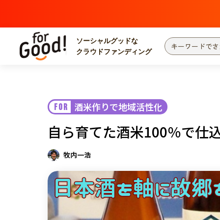
ソーシャルグッドな
クラウドファンディング
プロジェクトからさがす
注目
新着
酒米作りで地域活性化
FOR
カテゴリーからさがす
国際協力
医療
自ら育てた酒米100％で仕
災害
社会貢献
北海道・東北
地域からさがす
牧内一浩
関東
中部
近畿