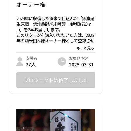
オーナー権
2024年に収穫した酒米で仕込んだ「無濾過
生原酒 信州亀齢純米吟醸 4合瓶(720m
L)」を2本お届けします。
このリターンを購入いただいた方は、2025
年の酒米田んぼオーナー様として登録させ
ていただきます。オーナー様にはメールと
専用のLINEオープンチャットページから一
年通して酒米田んぼ情報をお届けします。
お届け予定
支援者
2025-03-31
27人
質問欄に以下の回答をお願いします。
田んぼオーナー様に定期的にプロジェクト
活動情報をメールにて配信します。
プロジェクトは終了しました
⇒情報を受け取るためのメールアドレスの
記入をお願いします。
＊このリターンは20歳未満の方は申し込め
ません。