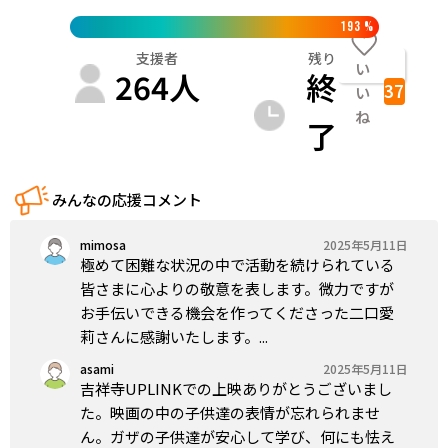
193
%
支援者
残り
い
264
人
終
37
い
ね
了
みんなの応援コメント
mimosa
2025年5月11日
極めて困難な状況の中で活動を続けられている
皆さまに心よりの敬意を表します。微力ですが
お手伝いできる機会を作ってくださった二口愛
莉さんに感謝いたします。...
asami
2025年5月11日
吉祥寺UPLINKでの上映ありがとうございまし
た。映画の中の子供達の表情が忘れられませ
ん。ガザの子供達が安心して学び、何にも怯え