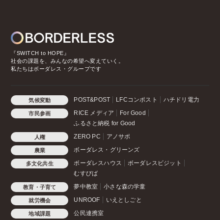
『SWITCH to HOPE』
社会の課題を、みんなの希望へ変えていく。
私たちはボーダレス・グループです
POST&POST
LFCコンポスト
ハチドリ電力
気候変動
RICE メディア
For Good
市民参画
ふるさと納税 for Good
ZERO PC
アノサポ
人権
ボーダレス・グリーンズ
農業
ボーダレスハウス
ボーダレスビジット
多文化共生
むすびば
夢中教室
小さな森の学童
教育・子育て
UNROOF
いえとしごと
就労機会
公民連携室
地域課題