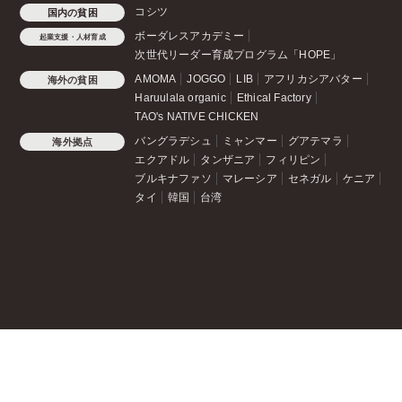
コシツ
国内の貧困
ボーダレスアカデミー
起業支援・人材育成
次世代リーダー育成プログラム「HOPE」
AMOMA
JOGGO
LIB
アフリカシアバター
海外の貧困
Haruulala organic
Ethical Factory
TAO's NATIVE CHICKEN
バングラデシュ
ミャンマー
グアテマラ
海外拠点
エクアドル
タンザニア
フィリピン
ブルキナファソ
マレーシア
セネガル
ケニア
タイ
韓国
台湾