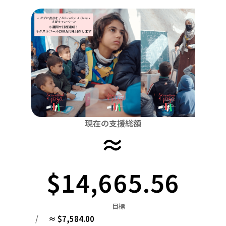
関東
中国
鳥取
茨城
栃木
群馬
埼玉
千葉
東京
神奈川
四国
徳島
中部
新潟
富山
石川
福井
山梨
長野
岐阜
九州・沖縄
福岡
近畿
三重
滋賀
京都
大阪
兵庫
奈良
和歌山
中国
鳥取
島根
岡山
広島
山口
四国
現在の支援総額
≈
徳島
香川
愛媛
高知
九州・沖縄
福岡
佐賀
長崎
熊本
大分
宮崎
鹿児島
$14,665.56
目標
/
≈ $7,584.00