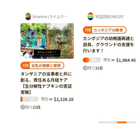
ートジボワール・日本 子どもアートフェ...
limerime (ライムライム) 須藤 紫音
学生団体ONELIFE
カンボジアの教育
FOR
カンボジアの幼稚園再建と
遊具、グラウンドの支援を
行います！
現在
≈ $1,864.40
36
%
ト
女性の健康と環境
FOR
残り
31
日
日本で
タンザニアの当事者と共に
未来を
創る、責任ある月経ケア
ィバル
【生分解性ナプキンの実証
実験】
30.28
現在
≈ $2,326.28
9
%
残り
22
日