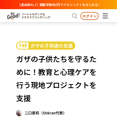
【達成率No.1】掲載手数料0円でプロジェクトをはじめる
ソーシャルグッドな
ログイン
クラウドファンディング
プロジェクトからさがす
ガザの子供達の支援
FOR
注目
新着
支援金額が多い
プロジェクトからさがす
注目
新着
支援金額
支援人数が多い
終了日が近い
ガザの子供たちを守るた
カテゴリーからさがす
国際協力
医療・福祉
カテゴリーからさがす
人権・マイノリティ
めに！教育と心理ケアを
国際協力
医療・福祉
子ども・教育
動物
地域活性
フード・農業
文化
北海道・東北
地域からさがす
北海
行う現地プロジェクトを
環境・エシカル
人権・マイノリティ
関東
茨城
災害
支援
社会貢献
中部
地域からさがす
新潟
北海道・東北
近畿
二口愛莉（Shkran代表）
三重
北海道
青森
岩手
宮城
秋田
山形
福島