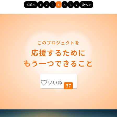
＜前へ
1
2
3
4
5
6
7
次へ＞
このプロジェクトを
応援するために
もう一つできること
いいね
37