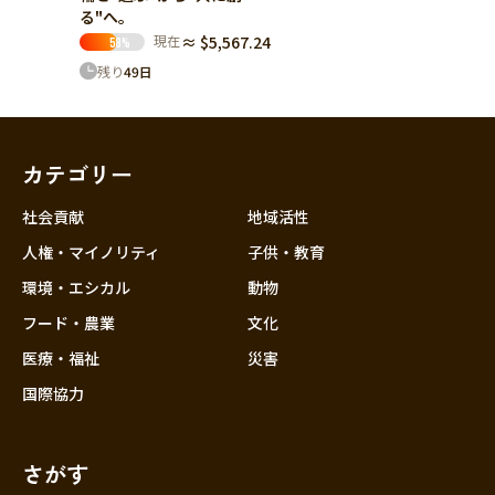
る"へ。
現在
≈ $5,567.24
58
%
残り
49
日
カテゴリー
社会貢献
地域活性
人権・マイノリティ
子供・教育
環境・エシカル
動物
フード・農業
文化
医療・福祉
災害
国際協力
さがす