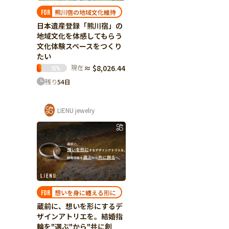
熊川宿の地域文化維持
FOR
日本遺産登録「熊川宿」の
地域文化を体感してもらう
文化体験スペースをつくり
たい
現在
≈ $8,026.44
15
%
残り
54
日
LIENU jewelry
想いを身に纏える形に
FOR
蔵前に、想いを形にするデ
ザインアトリエを。結婚指
輪を"選ぶ"から"共に創