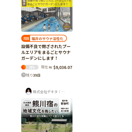
福井のサウナ活性化
FOR
設備不良で閉ざされたプー
ルエリアをまるごとサウナ
ガーデンにします！
現在
≈ $9,036.07
28
%
残り
39
日
株式会社デキタ｜時岡壮太（山座熊川・八百...