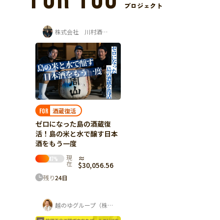
プロジェクト
株式会社 川村酒造場
酒蔵復活
FOR
ゼロになった島の酒蔵復
活！島の米と水で醸す日本
酒をもう一度
現
≈
47
%
在
$30,056.56
残り
24
日
越のゆグループ（株式会社ユー企画）