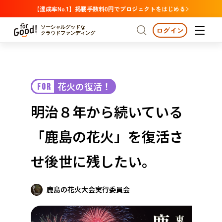
【達成率No.1】掲載手数料0円でプロジェクトをはじめる
ソーシャルグッドな
ログイン
クラウドファンディング
プロジェクトからさがす
花火の復活！
FOR
注目
新着
支援金額が多い
プロジェクトからさがす
注目
新着
支援金額
支援人数が多い
終了日が近い
明治８年から続いている
カテゴリーからさがす
国際協力
医療・福祉
カテゴリーからさがす
人権・マイノリティ
「鹿島の花火」を復活さ
国際協力
医療・福祉
子ども・教育
動物
地域活性
フード・農業
文化
北海道・東北
地域からさがす
北海
せ後世に残したい。
環境・エシカル
人権・マイノリティ
関東
茨城
災害
社会貢献
鹿島の花火大会実行委員会
中部
地域からさがす
新潟
北海道・東北
近畿
三重
北海道
青森
岩手
宮城
秋田
山形
福島