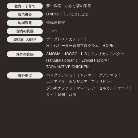
夢中教室
小さな森の学童
教育・子育て
UNROOF
いえとしごと
就労機会
公民連携室
地域課題
コシツ
国内の貧困
ボーダレスアカデミー
起業支援・人材育成
次世代リーダー育成プログラム「HOPE」
AMOMA
JOGGO
LIB
アフリカシアバター
海外の貧困
Haruulala organic
Ethical Factory
TAO's NATIVE CHICKEN
バングラデシュ
ミャンマー
グアテマラ
海外拠点
エクアドル
タンザニア
フィリピン
ブルキナファソ
マレーシア
セネガル
ケニア
タイ
韓国
台湾