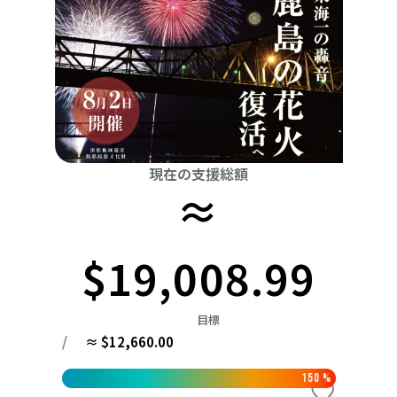
関東
中国
鳥取
茨城
栃木
群馬
埼玉
千葉
東京
神奈川
四国
徳島
中部
新潟
富山
石川
福井
山梨
長野
岐阜
九州・沖縄
福岡
近畿
三重
滋賀
京都
大阪
兵庫
奈良
和歌山
中国
現在の支援総額
鳥取
島根
岡山
広島
山口
≈
四国
徳島
香川
愛媛
高知
$19,008.99
九州・沖縄
福岡
佐賀
長崎
熊本
大分
宮崎
鹿児島
目標
/
≈ $12,660.00
150
%