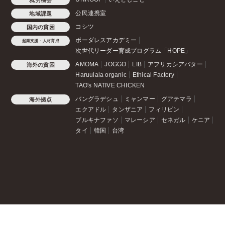
就労機会
公民連携室
地域課題
コシツ
国内の貧困
ボーダレスアカデミー
起業支援・人材育成
次世代リーダー育成プログラム「HOPE」
AMOMA
JOGGO
LIB
アフリカシアバター
海外の貧困
Haruulala organic
Ethical Factory
TAO's NATIVE CHICKEN
バングラデシュ
ミャンマー
グアテマラ
海外拠点
エクアドル
タンザニア
フィリピン
ブルキナファソ
マレーシア
セネガル
ケニア
タイ
韓国
台湾