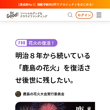
【達成率No.1】掲載手数料0円でプロジェクトをはじめる
ソーシャルグッドな
ログイン
クラウドファンディング
プロジェクトからさがす
花火の復活！
FOR
注目
新着
支援金額が多い
プロジェクトからさがす
注目
新着
支援金額
支援人数が多い
終了日が近い
明治８年から続いている
カテゴリーからさがす
国際協力
医療・福祉
カテゴリーからさがす
人権・マイノリティ
「鹿島の花火」を復活さ
国際協力
医療・福祉
子ども・教育
動物
地域活性
フード・農業
文化
北海道・東北
地域からさがす
北海
せ後世に残したい。
環境・エシカル
人権・マイノリティ
関東
茨城
災害
社会貢献
鹿島の花火大会実行委員会
中部
地域からさがす
新潟
北海道・東北
近畿
三重
北海道
青森
岩手
宮城
秋田
山形
福島