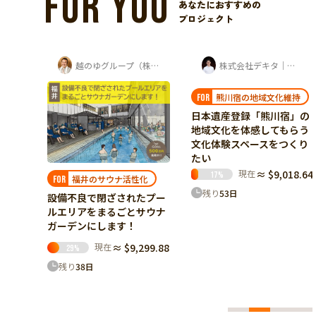
FOR YOU
あなたにおすすめの
プロジェクト
越のゆグループ（株式会社ユー企画）
株式会社デキタ｜時岡壮太（山座熊川・八百...
LIENU jewelry
熊川宿の地域文化維持
想いを身に纏える形に
FOR
FOR
日本遺産登録「熊川宿」の
蔵前に、想いを形にするデ
地域文化を体感してもらう
ザインアトリエを。結婚指
文化体験スペースをつくり
輪を"選ぶ"から"共に創
たい
る"へ。
現在
≈ $9,018.64
現在
≈ $5,558.44
17
%
58
%
化
残り
53
日
残り
48
日
たプー
サウナ
99.88