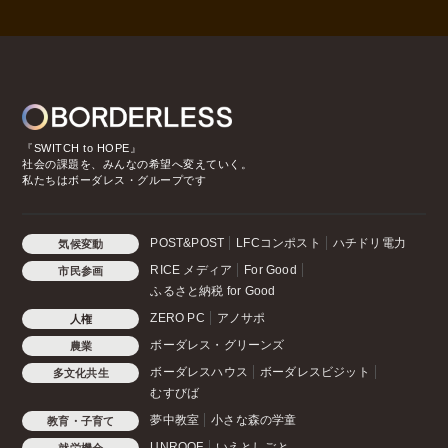
『SWITCH to HOPE』
社会の課題を、みんなの希望へ変えていく。
私たちはボーダレス・グループです
POST&POST
LFCコンポスト
ハチドリ電力
気候変動
RICE メディア
For Good
市民参画
ふるさと納税 for Good
ZERO PC
アノサポ
人権
ボーダレス・グリーンズ
農業
ボーダレスハウス
ボーダレスビジット
多文化共生
むすびば
夢中教室
小さな森の学童
教育・子育て
UNROOF
いえとしごと