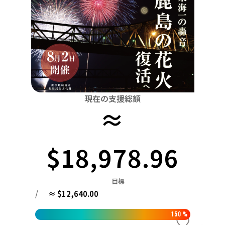
関東
中国
鳥取
茨城
栃木
群馬
埼玉
千葉
東京
神奈川
四国
徳島
中部
新潟
富山
石川
福井
山梨
長野
岐阜
九州・沖縄
福岡
近畿
三重
滋賀
京都
大阪
兵庫
奈良
和歌山
中国
現在の支援総額
鳥取
島根
岡山
広島
山口
≈
四国
徳島
香川
愛媛
高知
$18,978.96
九州・沖縄
福岡
佐賀
長崎
熊本
大分
宮崎
鹿児島
目標
/
≈ $12,640.00
150
%