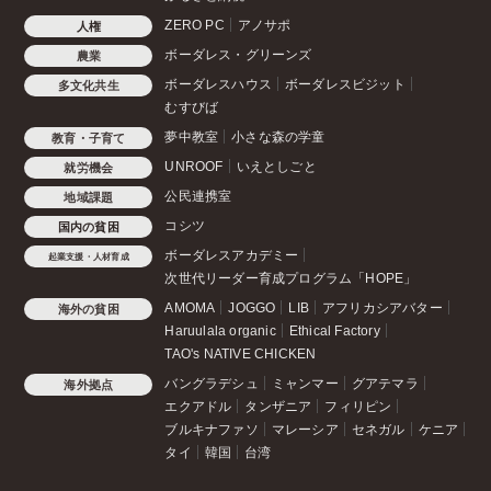
ZERO PC
アノサポ
人権
ボーダレス・グリーンズ
農業
ボーダレスハウス
ボーダレスビジット
多文化共生
むすびば
夢中教室
小さな森の学童
教育・子育て
UNROOF
いえとしごと
就労機会
公民連携室
地域課題
コシツ
国内の貧困
ボーダレスアカデミー
起業支援・人材育成
次世代リーダー育成プログラム「HOPE」
AMOMA
JOGGO
LIB
アフリカシアバター
海外の貧困
Haruulala organic
Ethical Factory
TAO's NATIVE CHICKEN
バングラデシュ
ミャンマー
グアテマラ
海外拠点
エクアドル
タンザニア
フィリピン
ブルキナファソ
マレーシア
セネガル
ケニア
タイ
韓国
台湾