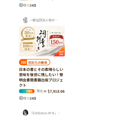
残り
24
日
一般社団法人和の道黎明会
和文化の継承
FOR
日本の書とその素晴らしい
意味を後世に残したい！黎
明会書簡書籍出版プロジェ
クト
現在
≈ $7,918.66
249
%
残り
24
日
「Exhibition №９」プロジェクト