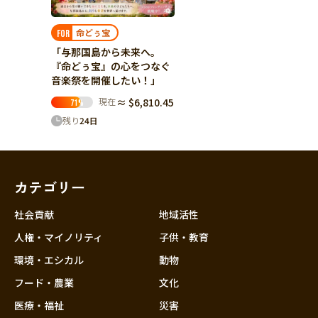
命どぅ宝
FOR
「与那国島から未来へ。
『命どぅ宝』の心をつなぐ
音楽祭を開催したい！」
現在
≈ $6,810.45
71
%
残り
24
日
カテゴリー
社会貢献
地域活性
人権・マイノリティ
子供・教育
環境・エシカル
動物
フード・農業
文化
医療・福祉
災害