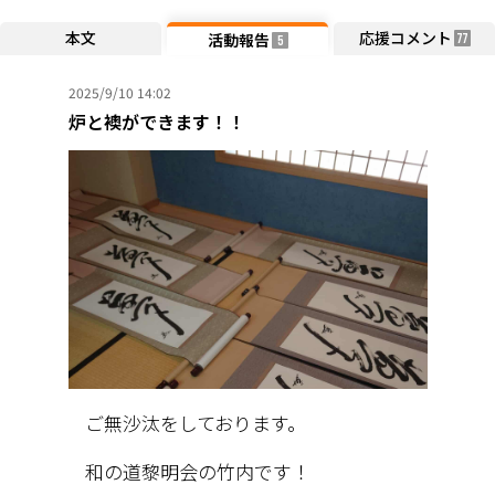
本文
応援コメント
活動報告
77
5
2025/9/10 14:02
炉と襖ができます！！
ご無沙汰をしております。
和の道黎明会の竹内です！