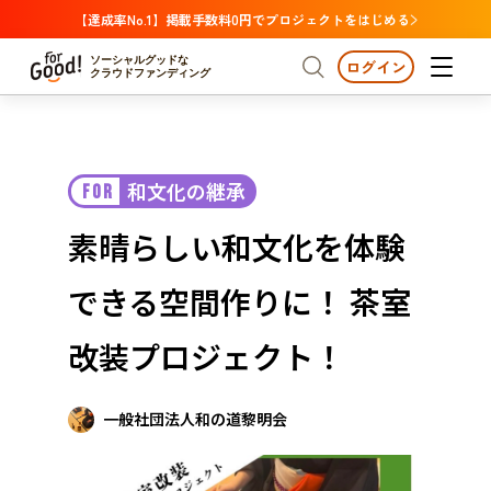
【達成率No.1】掲載手数料0円でプロジェクトをはじめる
ソーシャルグッドな
ログイン
クラウドファンディング
プロジェクトからさがす
和文化の継承
FOR
注目
新着
支援金額が多い
プロジェクトからさがす
注目
新着
支援金額
支援人数が多い
終了日が近い
素晴らしい和文化を体験
カテゴリーからさがす
国際協力
医療・福祉
カテゴリーからさがす
人権・マイノリティ
できる空間作りに！ 茶室
国際協力
医療・福祉
子ども・教育
動物
地域活性
フード・農業
文化
北海道・東北
地域からさがす
北海
改装プロジェクト！
環境・エシカル
人権・マイノリティ
関東
茨城
災害
社会貢献
一般社団法人和の道黎明会
中部
地域からさがす
新潟
北海道・東北
近畿
三重
北海道
青森
岩手
宮城
秋田
山形
福島