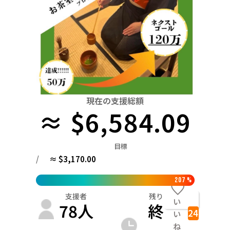
関東
中国
鳥取
茨城
栃木
群馬
埼玉
千葉
東京
神奈川
四国
徳島
中部
新潟
富山
石川
福井
山梨
長野
岐阜
九州・沖縄
福岡
近畿
三重
滋賀
京都
大阪
兵庫
奈良
和歌山
中国
現在の支援総額
鳥取
島根
岡山
広島
山口
≈ $6,584.09
四国
徳島
香川
愛媛
高知
目標
九州・沖縄
/
≈ $3,170.00
福岡
佐賀
長崎
熊本
大分
宮崎
鹿児島
207
%
支援者
残り
い
78
人
終
24
い
ね