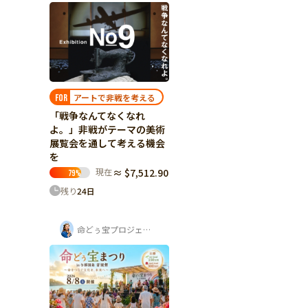
アートで非戦を考える
FOR
「戦争なんてなくなれ
よ。」非戦がテーマの美術
展覧会を通して考える機会
を
現在
≈ $7,512.90
79
%
残り
24
日
命どぅ宝プロジェクト実行委員