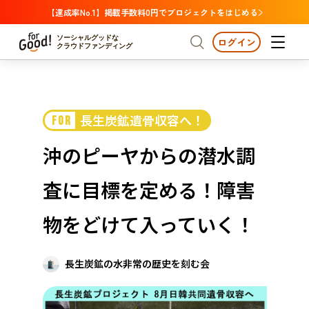
【達成率No.1】掲載手数料0円でプロジェクトをはじめる
ソーシャルグッドな
ログイン
クラウドファンディング
プロジェクトからさがす
長生炭鉱遺骨収容へ！
FOR
注目
新着
支援金額が多い
プロジェクトからさがす
注目
新着
支援金額
支援人数が多い
終了日が近い
沖のピーヤからの潜水調
カテゴリーからさがす
国際協力
医療・福祉
カテゴリーからさがす
人権・マイノリティ
査に目標を定める！障害
国際協力
医療・福祉
子ども・教育
動物
地域活性
フード・農業
文化
北海道・東北
地域からさがす
北海
物をどけて入っていく！
環境・エシカル
人権・マイノリティ
関東
茨城
災害
社会貢献
長生炭鉱の水非常の歴史を刻む会
中部
地域からさがす
新潟
北海道・東北
近畿
三重
北海道
青森
岩手
宮城
秋田
山形
福島