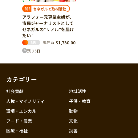
セネガルで取材活動
FOR
アラフォー元専業主婦が、
市民ジャーナリストとして
セネガルの”リアル"を届け
たい！
現在
≈ $1,750.00
34
%
残り
5
日
カテゴリー
社会貢献
地域活性
人権・マイノリティ
子供・教育
環境・エシカル
動物
フード・農業
文化
医療・福祉
災害