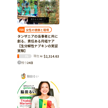
女性の健康と環境
FOR
タンザニアの当事者と共に
創る、責任ある月経ケア
【生分解性ナプキンの実証
実験】
現在
≈ $2,314.63
9
%
残り
24
日
脇田るい