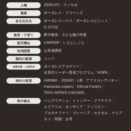
ZERO PC
アノサポ
人権
ボーダレス・グリーンズ
農業
ボーダレスハウス
ボーダレスビジット
多文化共生
むすびば
夢中教室
小さな森の学童
教育・子育て
UNROOF
いえとしごと
就労機会
公民連携室
地域課題
コシツ
国内の貧困
ボーダレスアカデミー
起業支援・人材育成
次世代リーダー育成プログラム「HOPE」
AMOMA
JOGGO
LIB
アフリカシアバター
海外の貧困
Haruulala organic
Ethical Factory
TAO's NATIVE CHICKEN
バングラデシュ
ミャンマー
グアテマラ
海外拠点
エクアドル
タンザニア
フィリピン
ブルキナファソ
マレーシア
セネガル
ケニア
タイ
韓国
台湾