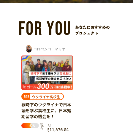
FOR YOU
あなたにおすすめの
プロジェクト
コロペンコ マリヤ
ウクライナ高校生
FOR
戦時下のウクライナで日本
語を学ぶ高校生に、日本短
期留学の機会を！
現
≈
60
%
在
$11,576.84