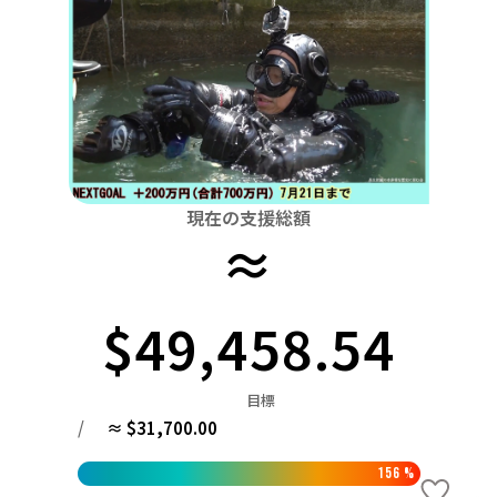
関東
中国
鳥取
茨城
栃木
群馬
埼玉
千葉
東京
神奈川
四国
徳島
中部
新潟
富山
石川
福井
山梨
長野
岐阜
九州・沖縄
福岡
近畿
三重
滋賀
京都
大阪
兵庫
奈良
和歌山
中国
現在の支援総額
鳥取
島根
岡山
広島
山口
≈
四国
徳島
香川
愛媛
高知
$49,458.54
九州・沖縄
福岡
佐賀
長崎
熊本
大分
宮崎
鹿児島
目標
/
≈ $31,700.00
156
%