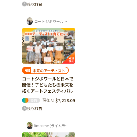
残り
27
日
コートジボワール・日本 子どもアートフェ...
未来のアーティスト
FOR
コートジボワールと日本で
開催！子どもたちの未来を
拓くアートフェスティバル
現在
≈ $7,218.09
126
%
残り
37
日
limerime (ライムライム) 須藤 紫音