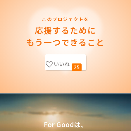
このプロジェクトを
応援するために
もう一つできること
いいね
25
For Goodは、