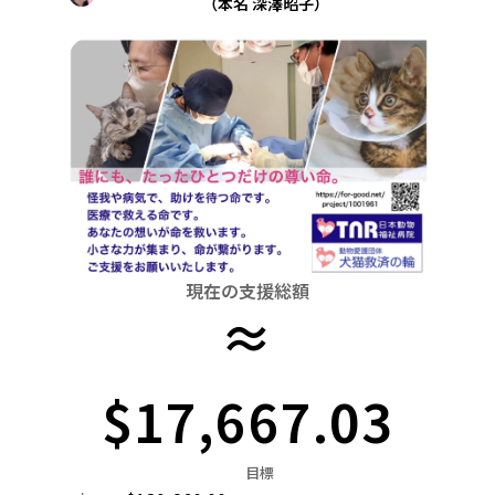
（本名 深澤昭子）
関東
中国
鳥取
茨城
栃木
群馬
埼玉
千葉
東京
神奈川
四国
徳島
中部
新潟
富山
石川
福井
山梨
長野
岐阜
九州・沖縄
福岡
近畿
三重
滋賀
京都
大阪
兵庫
奈良
和歌山
中国
鳥取
島根
岡山
広島
山口
四国
現在の支援総額
徳島
香川
愛媛
高知
≈
九州・沖縄
福岡
佐賀
長崎
熊本
大分
宮崎
鹿児島
$17,667.03
目標