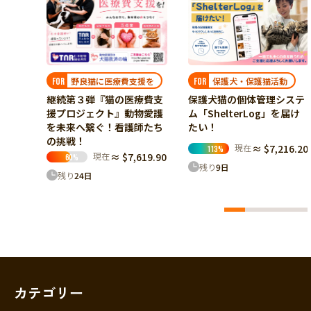
オラン
オの
生復帰
14.08
野良猫に医療費支援を
保護犬・保護猫活動
FOR
FOR
継続第３弾『猫の医療費支
保護犬猫の個体管理システ
援プロジェクト』動物愛護
ム「ShelterLog」を届け
を未来へ繋ぐ！看護師たち
たい！
の挑戦！
現在
≈ $7,216.20
113
%
現在
≈ $7,619.90
60
%
残り
9
日
残り
24
日
カテゴリー