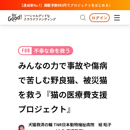
【達成率No.1】掲載手数料0円でプロジェクトをはじめる
ソーシャルグッドな
ログイン
クラウドファンディング
プロジェクトからさがす
不幸な命を救う
FOR
注目
新着
支援金額が多い
プロジェクトからさがす
注目
新着
支援金額
支援人数が多い
終了日が近い
みんなの力で事故や傷病
カテゴリーからさがす
国際協力
医療・福祉
カテゴリーからさがす
人権・マイノリティ
で苦しむ野良猫、被災猫
国際協力
医療・福祉
子ども・教育
動物
地域活性
フード・農業
文化
北海道・東北
地域からさがす
北海
を救う『猫の医療費支援
環境・エシカル
人権・マイノリティ
関東
茨城
災害
プロジェクト』
社会貢献
中部
地域からさがす
新潟
北海道・東北
犬猫救済の輪 TNR日本動物福祉病院 結 昭子
近畿
三重
北海道
青森
岩手
宮城
秋田
山形
福島