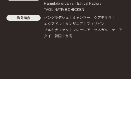
Haruulala organic
Ethical Factory
TAO's NATIVE CHICKEN
バングラデシュ
ミャンマー
グアテマラ
海外拠点
エクアドル
タンザニア
フィリピン
ブルキナファソ
マレーシア
セネガル
ケニア
タイ
韓国
台湾