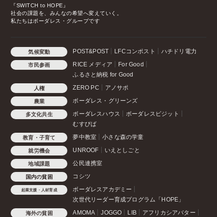
『SWITCH to HOPE』
社会の課題を、みんなの希望へ変えていく。
私たちはボーダレス・グループです
POST&POST
LFCコンポスト
ハチドリ電力
気候変動
RICE メディア
For Good
市民参画
ふるさと納税 for Good
ZERO PC
アノサポ
人権
ボーダレス・グリーンズ
農業
ボーダレスハウス
ボーダレスビジット
多文化共生
むすびば
夢中教室
小さな森の学童
教育・子育て
UNROOF
いえとしごと
就労機会
公民連携室
地域課題
コシツ
国内の貧困
ボーダレスアカデミー
起業支援・人材育成
次世代リーダー育成プログラム「HOPE」
AMOMA
JOGGO
LIB
アフリカシアバター
海外の貧困