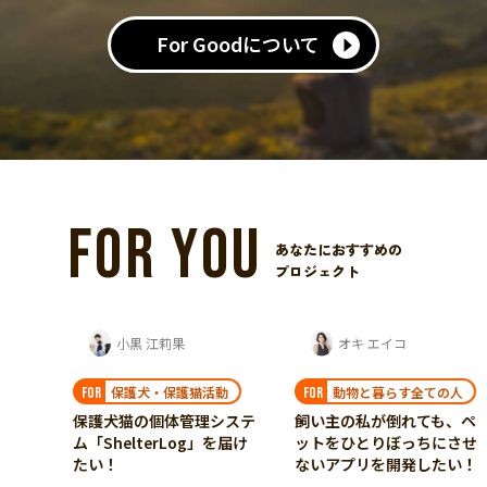
For Goodについて
FOR YOU
あなたにおすすめの
プロジェクト
オキ エイコ
一般社団法人 Borneo Orangutan Survival...
動
動物と暮らす全ての人
野生動物保護
FOR
FOR
システ
飼い主の私が倒れても、ペ
森に還る日を多くのオラン
を届け
ットをひとりぼっちにさせ
ウータンに。ボルネオの
ないアプリを開発したい！
「卒業生」たちの野生復帰
を支えたい