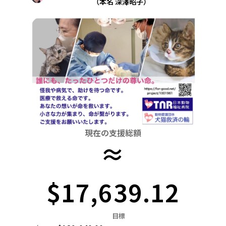
（本名 深澤昭子）
関東
中国
鳥取
茨城
栃木
群馬
埼玉
千葉
東京
神奈川
四国
徳島
中部
新潟
富山
石川
福井
山梨
長野
岐阜
九州・沖縄
福岡
近畿
三重
滋賀
京都
大阪
兵庫
奈良
和歌山
中国
鳥取
島根
岡山
広島
山口
四国
現在の支援総額
徳島
香川
愛媛
高知
≈
九州・沖縄
福岡
佐賀
長崎
熊本
大分
宮崎
鹿児島
$17,639.12
目標