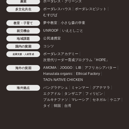
ボーダレス・グリーンズ
農業
ボーダレスハウス
ボーダレスビジット
多文化共生
むすびば
夢中教室
小さな森の学童
教育・子育て
UNROOF
いえとしごと
就労機会
公民連携室
地域課題
コシツ
国内の貧困
ボーダレスアカデミー
起業支援・人材育成
次世代リーダー育成プログラム「HOPE」
AMOMA
JOGGO
LIB
アフリカシアバター
海外の貧困
Haruulala organic
Ethical Factory
TAO's NATIVE CHICKEN
バングラデシュ
ミャンマー
グアテマラ
海外拠点
エクアドル
タンザニア
フィリピン
ブルキナファソ
マレーシア
セネガル
ケニア
タイ
韓国
台湾