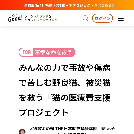
【達成率No.1】掲載手数料0円でプロジェクトをはじめる
ソーシャルグッドな
ログイン
クラウドファンディング
プロジェクトからさがす
不幸な命を救う
FOR
注目
新着
支援金額が多い
プロジェクトからさがす
注目
新着
支援金額
支援人数が多い
終了日が近い
みんなの力で事故や傷病
カテゴリーからさがす
国際協力
医療・福祉
カテゴリーからさがす
人権・マイノリティ
で苦しむ野良猫、被災猫
国際協力
医療・福祉
子ども・教育
動物
地域活性
フード・農業
文化
北海道・東北
地域からさがす
北海
を救う『猫の医療費支援
環境・エシカル
人権・マイノリティ
関東
茨城
災害
プロジェクト』
社会貢献
中部
地域からさがす
新潟
北海道・東北
犬猫救済の輪 TNR日本動物福祉病院 結 昭子
近畿
三重
北海道
青森
岩手
宮城
秋田
山形
福島