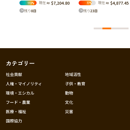
04.80
現在
≈ $4,877.45
77
%
現在
≈ $1,112.32
5
%
残り
23
日
残り
37
日
カテゴリー
社会貢献
地域活性
人権・マイノリティ
子供・教育
環境・エシカル
動物
フード・農業
文化
医療・福祉
災害
国際協力