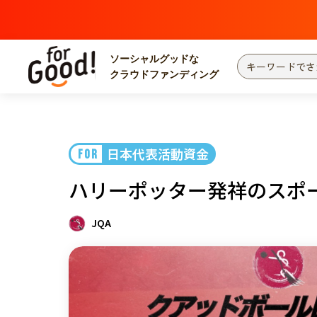
ソーシャルグッドな
クラウドファンディング
プロジェクトからさがす
注目
新着
日本代表活動資金
FOR
カテゴリーからさがす
国際協力
医療
ハリーポッター発祥のスポ
災害
社会貢献
北海道・東北
地域からさがす
JQA
関東
中部
近畿