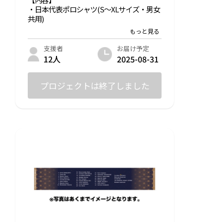
・日本代表ポロシャツ(S～XLサイズ・男女
共用)
・感謝動画、選手メッセージ
日本代表のポロシャツグッズをお送りいた
お届け予定
支援者
します！
2025-08-31
12人
サイズはS～XLから選択・男女共用となり
ます。カラーはネイビーとなります。
イメージ図から若干変更となる場合がござ
プロジェクトは終了しました
いますので、ご了承下さい。
【サイズ表】
S：胸囲85-91 身長162-168
M：胸囲89-95 身長167-173
L：胸囲93-99 身長172-178
XL：胸囲97-103 身長177-183
また、3分程の動画にて、感謝と選手から
のメッセージを送らせていただきます！