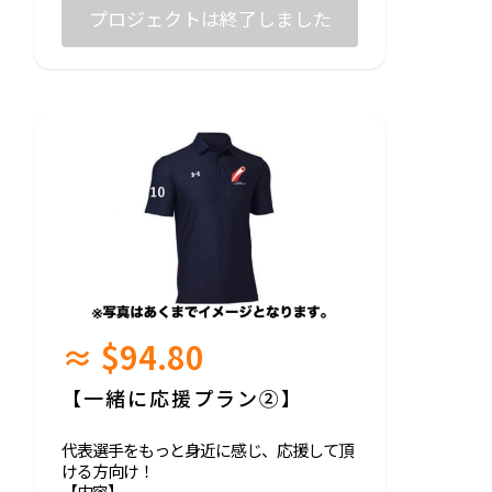
いますのでご了承ください。
プロジェクトは終了しました
【サイズ表】
S：着丈(前・後)66・70 身幅50
M：着丈(前・後)69・73 身幅53
L：着丈(前・後)72・76 身幅56
XL：着丈(前・後)75・79 身幅59
また、3分程の動画にて、感謝と選手から
のメッセージを送らせていただきます！
≈ $94.80
【一緒に応援プラン②】
代表選手をもっと身近に感じ、応援して頂
ける方向け！
【内容】