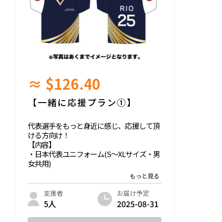
≈ $126.40
【一緒に応援プラン①】
代表選手をもっと身近に感じ、応援して頂
ける方向け！
【内容】
・日本代表ユニフォーム(S～XLサイズ・男
女共用)
・感謝動画、選手メッセージ
日本代表のユニフォームをお送りいたしま
お届け予定
支援者
す！(名前・背番号なし)
2025-08-31
5人
サイズはS～XL・男女共用となります。イ
メージ図から若干変更となる可能性がござ