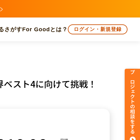
る
さがす
For Goodとは？
ログイン・新規登録
文化
環境・エシカル
人権・マイノリティ
プロジェクトの相談をする
界ベスト4に向けて挑戦！
知