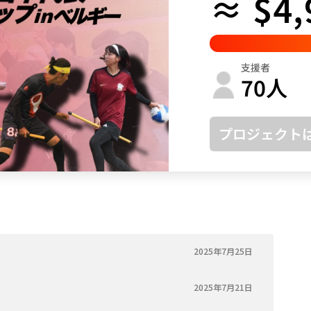
≈ $4,
鳥取
島根
岡山
広島
山口
徳島
香川
愛媛
高知
支援者
福岡
佐賀
長崎
熊本
大分
宮崎
鹿児島
沖縄
70
人
プロジェクト
2025年7月25日
2025年7月21日