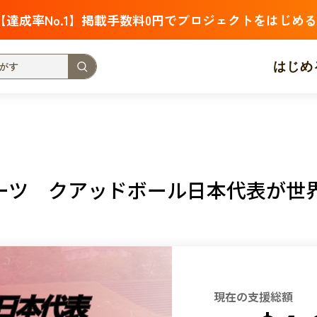
【達成率No.1】掲載手数料0円でプロジェクトをはじめる
はじめ
支援金額が多い
支援人数が多い
終了日が近い
・福祉
子ども・教育
動物
地域活性
フード・農業
ーツ クアッドボール日本代表が世
北海道
青森
岩手
宮城
秋田
山形
福島
茨城
栃木
群馬
埼玉
千葉
東京
神奈川
新潟
富山
石川
福井
山梨
長野
岐阜
静岡
愛
現在の支援総額
三重
滋賀
京都
大阪
兵庫
奈良
和歌山