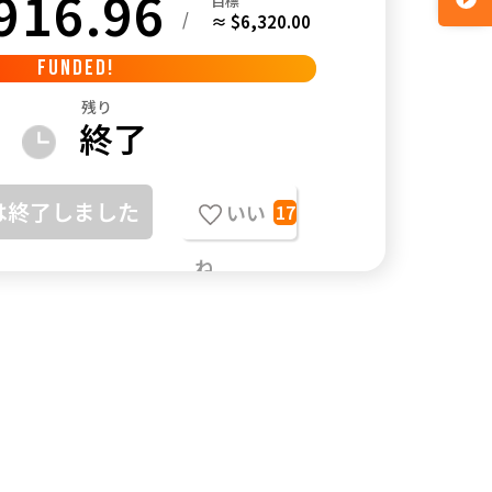
916.96
目標
/
≈ $6,320.00
FUNDED!
残り
終了
は終了しました
いい
17
ね