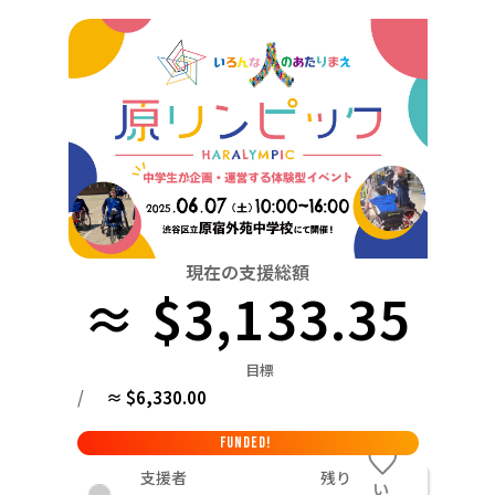
関東
中国
鳥取
茨城
栃木
群馬
埼玉
千葉
東京
神奈川
四国
徳島
中部
新潟
富山
石川
福井
山梨
長野
岐阜
九州・沖縄
福岡
近畿
三重
滋賀
京都
大阪
兵庫
奈良
和歌山
中国
鳥取
島根
岡山
広島
山口
四国
現在の支援総額
≈ $3,133.35
徳島
香川
愛媛
高知
九州・沖縄
福岡
佐賀
長崎
熊本
大分
宮崎
鹿児島
目標
/
≈ $6,330.00
FUNDED!
支援者
残り
い