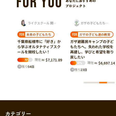
FOR YOU
あなたにおすすめの
プロジェクト
ライクスクール 関口桃子
ガザの子どもたちを支援する会
育む
未来の子どもたち
ガザの子ども達の教育
FOR
FOR
ちが、
千葉県船橋市に​「好き」か
ガザ避難民キャンプの子ど
る世界
ら​学ぶオルタナティブスク
もたちへ。失われた学校を
ールを​開校したい！
再建し、学びと希望を取り
戻したい
85.25
現在
≈ $7,171.89
75
%
現在
≈ $6,697.14
42
%
残り
54
日
残り
23
日
カテゴリー