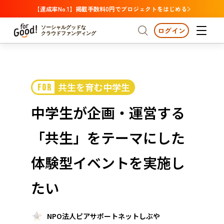
【達成率No.1】掲載手数料0円でプロジェクトをはじめる
ソーシャルグッドな
ログイン
クラウドファンディング
プロジェクトからさがす
共生を育む中学生
FOR
注目
新着
支援金額が多い
プロジェクトからさがす
注目
新着
支援金額
支援人数が多い
終了日が近い
中学生が企画・運営する
カテゴリーからさがす
国際協力
医療・福祉
カテゴリーからさがす
人権・マイノリティ
「共生」をテーマにした
国際協力
医療・福祉
子ども・教育
動物
地域活性
フード・農業
文化
北海道・東北
地域からさがす
北海
体験型イベントを実施し
環境・エシカル
人権・マイノリティ
関東
茨城
災害
たい
社会貢献
中部
地域からさがす
新潟
北海道・東北
近畿
NPO法人ピアサポートネットしぶや
三重
北海道
青森
岩手
宮城
秋田
山形
福島