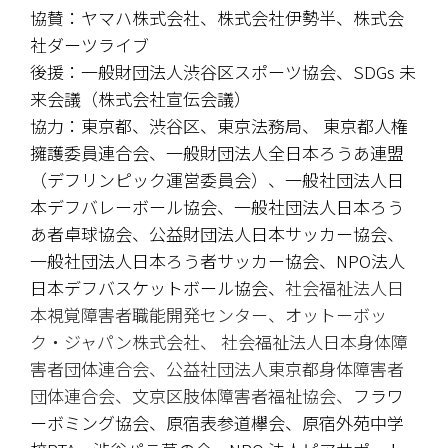
協賛：ヤマハ株式会社、株式会社伊勢半、株式会
社ダーツライブ
後援：一般財団法人渋谷区スポーツ協会、SDGs 未
来会議（株式会社宣伝会議）
協力：東京都、渋谷区、東京法務局、 東京都人権
擁護委員連合会、一般財団法人全日本ろうあ連盟
（デフリンピック運営委員会）、一般社団法人日
本デフバレーボール協会、
一般社団法人
日本ろう
あ者卓球協会、公益財団法人日本サッカー協会、
一般社団法人
日本ろう者サッカー協会、NPO法人
日本デフバスケットボール協会、
社会福祉法人日
本視覚障害者職能開発センター、オットーボッ
ク・ジャパン株式会社、 社会福祉法人日本身体障
害者団体連合会、公益社団法人東京都身体障害者
団体連合会、文京区肢体障害者福祉協会、
フラワ
ーボミング協会、
原宿表参道欅会、原宿外苑中学