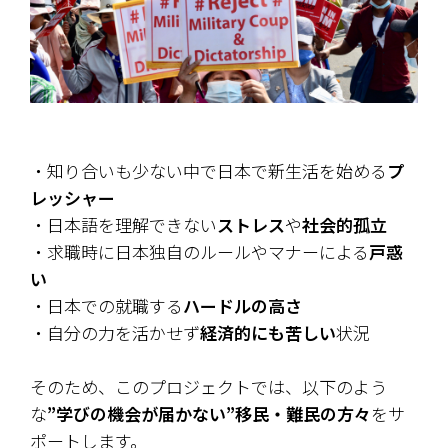
・知り合いも少ない中で日本で新生活を始める
プ
レッシャー
・日本語を理解できない
ストレス
や
社会的孤立
・求職時に日本独自のルールやマナーによる
戸惑
い
・日本での就職する
ハードルの高さ
・自分の力を活かせず
経済的にも苦しい
状況
そのため、このプロジェクトでは、以下のよう
な
”学びの機会が届かない”移民・難民の方々
をサ
ポートします。