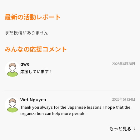
実施（某財団助成事業）
最新の活動レポート
(3)大阪市主催のネットワークサロンや総合フェスタへの
参加、国際交流イベントの開催
まだ投稿がありません
これまでの寄付実績：
関西バングラデシュ・プロジェクト、フィリピン台風被
災者支援、東日本大震災孤児支援（レインボーハウス建
みんなの応援コメント
設のための支援等）、ネパール震災被災者支援、国境な
き医師団等への寄付
qwe
2025年6月28日
応援しています！
Viet Nguyen
2025年5月24日
Thank you always for the Japanese lessons. I hope that the
organization can help more people.
もっと見る