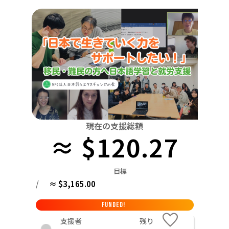
関東
中国
鳥取
茨城
栃木
群馬
埼玉
千葉
東京
神奈川
四国
徳島
中部
新潟
富山
石川
福井
山梨
長野
岐阜
九州・沖縄
福岡
近畿
三重
滋賀
京都
大阪
兵庫
奈良
和歌山
中国
鳥取
島根
岡山
広島
山口
四国
現在の支援総額
≈ $120.27
徳島
香川
愛媛
高知
九州・沖縄
福岡
佐賀
長崎
熊本
大分
宮崎
鹿児島
目標
/
≈ $3,165.00
FUNDED!
支援者
残り