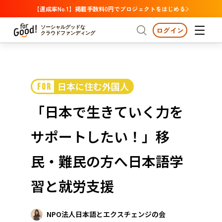
【達成率No.1】掲載手数料0円でプロジェクトをはじめる
ソーシャルグッドな
ログイン
クラウドファンディング
プロジェクトからさがす
日本に住む外国人
FOR
注目
新着
支援金額が多い
プロジェクトからさがす
注目
新着
支援金額
支援人数が多い
終了日が近い
「日本で生きていく力を
カテゴリーからさがす
国際協力
医療・福祉
カテゴリーからさがす
人権・マイノリティ
サポートしたい！」移
国際協力
医療・福祉
子ども・教育
動物
地域活性
フード・農業
文化
北海道・東北
地域からさがす
北海
民・難民の方へ日本語学
環境・エシカル
人権・マイノリティ
関東
茨城
災害
習と就労支援
社会貢献
中部
地域からさがす
新潟
北海道・東北
近畿
NPO法人日本語とエクスチェンジの会
三重
北海道
青森
岩手
宮城
秋田
山形
福島