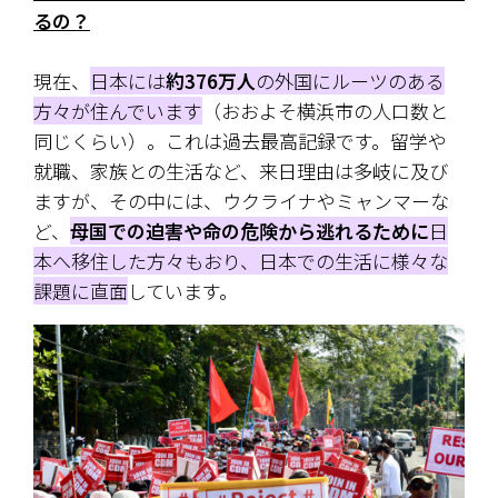
るの？
現在、
日本には
約376万人
の外国にルーツのある
方々が住んでいます
（おおよそ横浜市の人口数と
同じくらい）
。これは過去最高記録です。留学や
就職、家族との生活など、来日理由は多岐に及び
ますが、その中には、ウクライナやミャンマーな
ど、
母国での迫害や命の危険から逃れるために
日
本へ移住した方々もおり、日本での生活に様々な
課題に直面
しています。