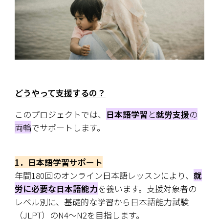
どうやって支援するの？
このプロジェクトでは、
日本語学習
と
就労支援
の
両輪
でサポート
します。
1．日本語学習サポート
年間180回のオンライン日本語レッスンにより、
就
労に必要な日本語能力
を養います。支援対象者の
レベル別に、基礎的な学習から日本語能力試験
（JLPT）のN4〜N2を目指します。