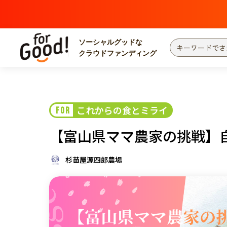
ソーシャルグッドな
クラウドファンディング
プロジェクトからさがす
注目
新着
これからの食とミライ
FOR
カテゴリーからさがす
国際協力
医療
【富山県ママ農家の挑戦】
災害
社会貢献
北海道・東北
地域からさがす
杉苗屋源四郎農場
関東
中部
近畿