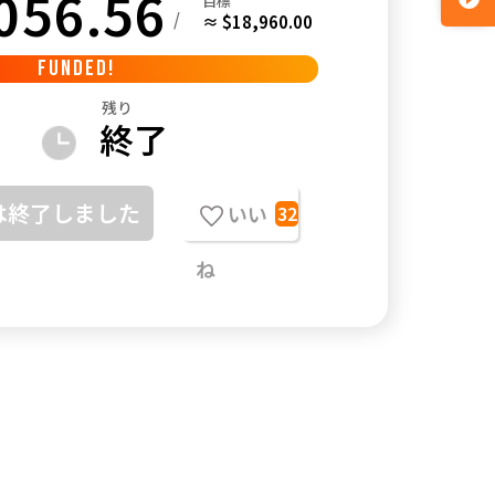
056.56
目標
/
≈ $18,960.00
FUNDED!
残り
終了
は終了しました
いい
32
ね