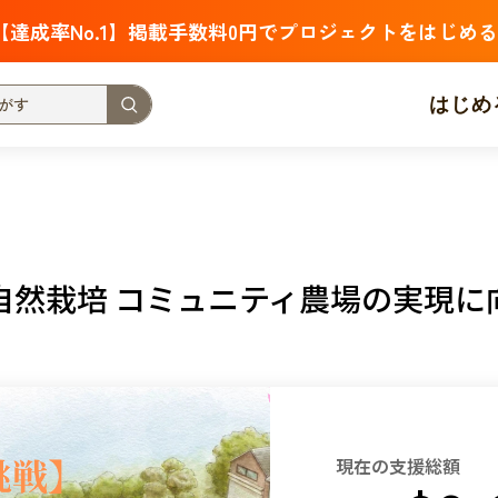
【達成率No.1】掲載手数料0円でプロジェクトをはじめる
はじめ
支援金額が多い
支援人数が多い
終了日が近い
・福祉
子ども・教育
動物
地域活性
フード・農業
自然栽培 コミュニティ農場の実現に
北海道
青森
岩手
宮城
秋田
山形
福島
茨城
栃木
群馬
埼玉
千葉
東京
神奈川
新潟
富山
石川
福井
山梨
長野
岐阜
静岡
愛
現在の支援総額
三重
滋賀
京都
大阪
兵庫
奈良
和歌山