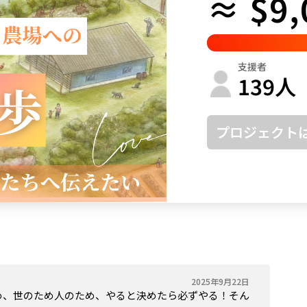
≈ $9,
鳥取
島根
岡山
広島
山口
徳島
香川
愛媛
高知
支援者
福岡
佐賀
長崎
熊本
大分
宮崎
鹿児島
沖縄
139
人
プロジェクト
2025年9月22日
め、世のため人のため、やると決めたら必ずやる！そん