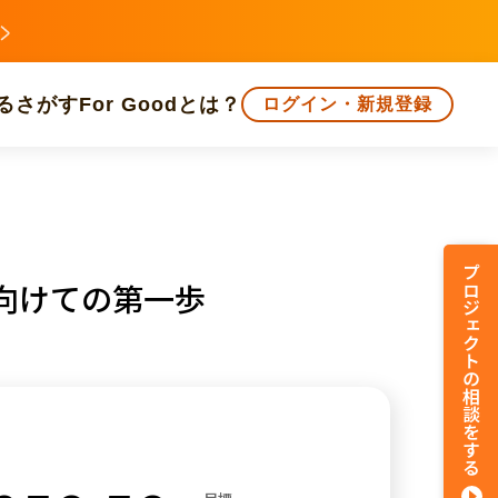
る
さがす
For Goodとは？
ログイン・新規登録
文化
環境・エシカル
人権・マイノリティ
プロジェクトの相談をする
向けての第一歩
知