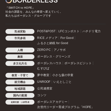
『SWITCH to HOPE』
社会の課題を、みんなの希望へ変えていく。
私たちはボーダレス・グループです
POST&POST
LFCコンポスト
ハチドリ電力
気候変動
RICE メディア
For Good
市民参画
ふるさと納税 for Good
ZERO PC
アノサポ
人権
ボーダレス・グリーンズ
農業
ボーダレスハウス
ボーダレスビジット
多文化共生
むすびば
夢中教室
小さな森の学童
教育・子育て
UNROOF
いえとしごと
就労機会
公民連携室
地域課題
コシツ
国内の貧困
ボーダレスアカデミー
起業支援・人材育成
次世代リーダー育成プログラム「HOPE」