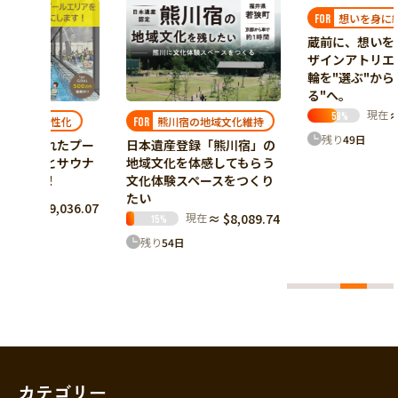
想いを身に纏える形に
FOR
蔵前に、想いを形にするデ
ザインアトリエを。結婚指
輪を"選ぶ"から"共に創
る"へ。
現在
≈ $5,567.24
58
%
化
熊川宿の地域文化維持
FOR
残り
49
日
たプー
日本遺産登録「熊川宿」の
サウナ
地域文化を体感してもらう
文化体験スペースをつくり
たい
36.07
現在
≈ $8,089.74
15
%
残り
54
日
カテゴリー