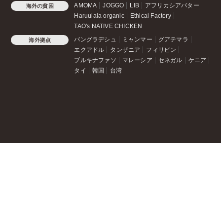
AMOMA
JOGGO
LIB
アフリカシアバター
海外の貧困
Haruulala organic
Ethical Factory
TAO's NATIVE CHICKEN
バングラデシュ
ミャンマー
グアテマラ
海外拠点
エクアドル
タンザニア
フィリピン
ブルキナファソ
マレーシア
セネガル
ケニア
タイ
韓国
台湾