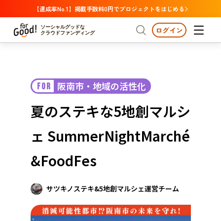
【達成率No.1】掲載手数料0円でプロジェクトをはじめる
ソーシャルグッドな
ログイン
クラウドファンディング
プロジェクトからさがす
阪南市・地域の活性化
FOR
注目
新着
支援金額が多い
プロジェクトからさがす
注目
新着
支援金額
支援人数が多い
終了日が近い
夏のステキな5地創マルシ
カテゴリーからさがす
国際協力
医療・福祉
カテゴリーからさがす
人権・マイノリティ
ェ SummerNightMarché
国際協力
医療・福祉
子ども・教育
動物
地域活性
フード・農業
文化
北海道・東北
地域からさがす
北海
&FoodFes
環境・エシカル
人権・マイノリティ
関東
茨城
災害
社会貢献
サツキノステキ&5地創マルシェ運営チーム
中部
地域からさがす
新潟
北海道・東北
近畿
三重
北海道
青森
岩手
宮城
秋田
山形
福島