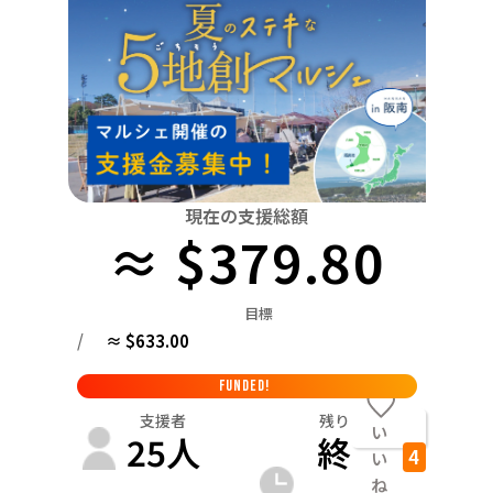
関東
中国
鳥取
茨城
栃木
群馬
埼玉
千葉
東京
神奈川
四国
徳島
中部
新潟
富山
石川
福井
山梨
長野
岐阜
九州・沖縄
福岡
近畿
三重
滋賀
京都
大阪
兵庫
奈良
和歌山
中国
現在の支援総額
鳥取
島根
岡山
広島
山口
≈ $379.80
四国
徳島
香川
愛媛
高知
目標
九州・沖縄
/
≈ $633.00
福岡
佐賀
長崎
熊本
大分
宮崎
鹿児島
FUNDED!
支援者
残り
い
25
人
終
4
い
ね