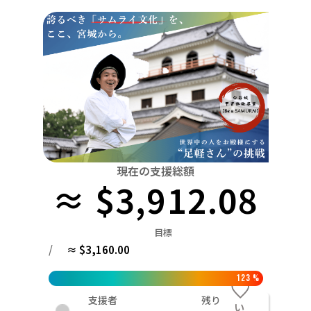
関東
中国
鳥取
茨城
栃木
群馬
埼玉
千葉
東京
神奈川
四国
徳島
中部
新潟
富山
石川
福井
山梨
長野
岐阜
九州・沖縄
福岡
近畿
三重
滋賀
京都
大阪
兵庫
奈良
和歌山
中国
鳥取
島根
岡山
広島
山口
四国
現在の支援総額
≈ $3,912.08
徳島
香川
愛媛
高知
九州・沖縄
福岡
佐賀
長崎
熊本
大分
宮崎
鹿児島
目標
/
≈ $3,160.00
123
%
支援者
残り
い