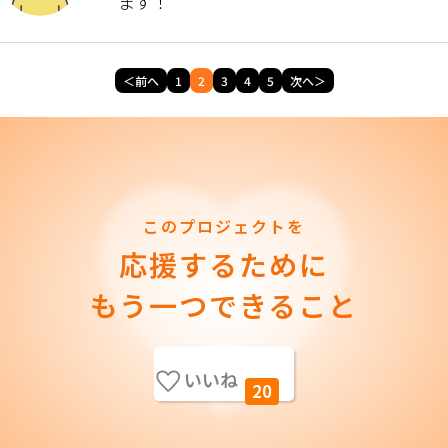
ます！
＜前へ
1
2
3
4
5
次へ＞
このプロジェクトを
応援するために
もう一つできること
いいね
20