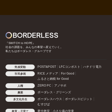
『SWITCH to HOPE』
社会の課題を、みんなの希望へ変えていく。
私たちはボーダレス・グループです
POST&POST
LFCコンポスト
ハチドリ電力
気候変動
RICE メディア
For Good
市民参画
ふるさと納税 for Good
ZERO PC
アノサポ
人権
ボーダレス・グリーンズ
農業
ボーダレスハウス
ボーダレスビジット
多文化共生
むすびば
夢中教室
小さな森の学童
教育・子育て