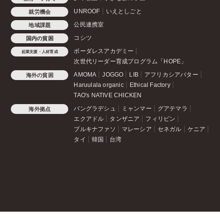
UNROOF
いえとしごと
就労機会
公民連携室
地域課題
コシツ
国内の貧困
ボーダレスアカデミー
起業支援・人材育成
次世代リーダー育成プログラム「HOPE」
AMOMA
JOGGO
LIB
アフリカシアバター
海外の貧困
Haruulala organic
Ethical Factory
TAO's NATIVE CHICKEN
バングラデシュ
ミャンマー
グアテマラ
海外拠点
エクアドル
タンザニア
フィリピン
ブルキナファソ
マレーシア
セネガル
ケニア
タイ
韓国
台湾