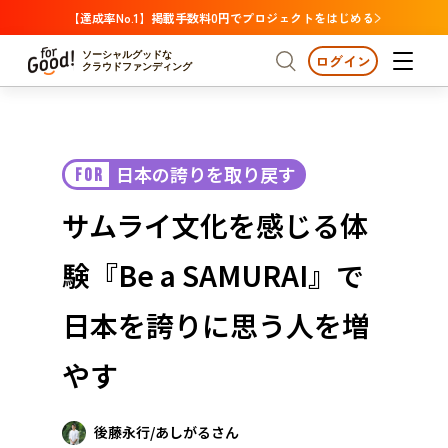
【達成率No.1】掲載手数料0円でプロジェクトをはじめる
ソーシャルグッドな
ログイン
クラウドファンディング
プロジェクトからさがす
日本の誇りを取り戻す
FOR
注目
新着
支援金額が多い
プロジェクトからさがす
注目
新着
支援金額
支援人数が多い
終了日が近い
サムライ文化を感じる体
カテゴリーからさがす
国際協力
医療・福祉
カテゴリーからさがす
人権・マイノリティ
験『Be a SAMURAI』で
国際協力
医療・福祉
子ども・教育
動物
地域活性
フード・農業
文化
北海道・東北
地域からさがす
北海
日本を誇りに思う人を増
環境・エシカル
人権・マイノリティ
関東
茨城
災害
やす
社会貢献
中部
地域からさがす
新潟
北海道・東北
近畿
後藤永行/あしがるさん
三重
北海道
青森
岩手
宮城
秋田
山形
福島