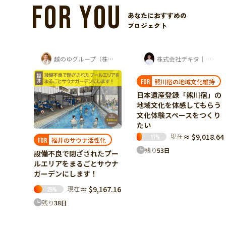
FOR YOU
あなたにおすすめの
プロジェクト
越のゆグループ（株式会社ユー企画）
株式会社デキタ｜時岡壮太（山座熊川・八百...
LIENU jewelry
熊川宿の地域文化維持
想いを身に纏える形に
FOR
FOR
日本遺産登録「熊川宿」の
蔵前に、想いを形にするデ
地域文化を体感してもらう
ザインアトリエを。結婚指
文化体験スペースをつくり
輪を"選ぶ"から"共に創
たい
る"へ。
現在
≈ $9,018.64
現在
≈ $5,558.44
17
%
58
%
化
残り
53
日
残り
48
日
たプー
サウナ
67.16