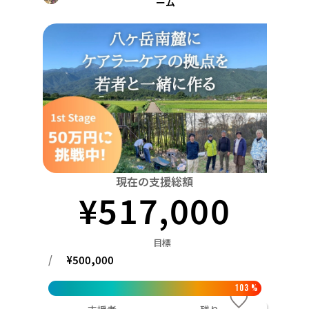
ーム
関東
中国
鳥取
茨城
栃木
群馬
埼玉
千葉
東京
神奈川
四国
徳島
中部
新潟
富山
石川
福井
山梨
長野
岐阜
九州・沖縄
福岡
近畿
三重
滋賀
京都
大阪
兵庫
奈良
和歌山
中国
鳥取
島根
岡山
広島
山口
四国
現在の支援総額
徳島
香川
愛媛
高知
¥
517,000
九州・沖縄
福岡
佐賀
長崎
熊本
大分
宮崎
鹿児島
目標
/
¥
500,000
103
%