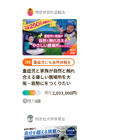
特定非営利活動法人ちゃいるどりいむ
重症児にも自然体験を
FOR
重症児と家族が自然と触れ
合える優しい居場所を大
阪・能勢にをつくりたい
現在
2,033,000円
135
%
残り
5
日
同志社大学体育会カヌー部 寺岡夏鈴