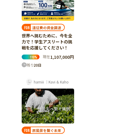
遠征費の資金調達
FOR
世界へ挑むために、今を全
力で！学生アスリートの挑
戦を応援してください！
現在
1,107,000円
110
%
残り
20
日
hamiii ｜Kavi & Kaho
原風景を繋ぐ未来
FOR