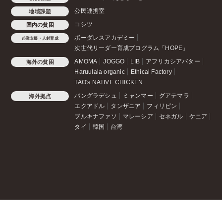
公民連携室
地域課題
コシツ
国内の貧困
ボーダレスアカデミー
起業支援・人材育成
次世代リーダー育成プログラム「HOPE」
AMOMA
JOGGO
LIB
アフリカシアバター
海外の貧困
Haruulala organic
Ethical Factory
TAO's NATIVE CHICKEN
バングラデシュ
ミャンマー
グアテマラ
海外拠点
エクアドル
タンザニア
フィリピン
ブルキナファソ
マレーシア
セネガル
ケニア
タイ
韓国
台湾