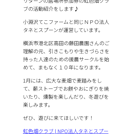
リターンの居場所参加券の虹色畑クラ
ブの活動紹介をします♪
小淵沢てこファームと同じＮＰＯ法人
タネとスプーンが運営しています。
横浜市港北区高田の藤田農園さんのご
理解の元、引きこもりや生きづらさを
持った人達のための援農サークルを始
めて、まもなく１０年になります。
1月には、広大な麦畑で麦踏みをし
て、薪ストーブでお餅やおにぎりを焼
いたり、燻製を楽しんだり、冬遊びを
楽しみます。
ぜひ、遊びに来てほしいです！
虹色畑クラブ | NPO法人タネとスプー