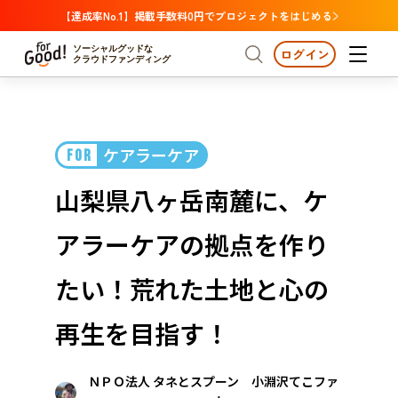
【達成率No.1】掲載手数料0円でプロジェクトをはじめる
ソーシャルグッドな
ログイン
クラウドファンディング
プロジェクトからさがす
ケアラーケア
FOR
注目
新着
支援金額が多い
プロジェクトからさがす
注目
新着
支援金額
支援人数が多い
終了日が近い
山梨県八ヶ岳南麓に、ケ
カテゴリーからさがす
国際協力
医療・福祉
カテゴリーからさがす
人権・マイノリティ
アラーケアの拠点を作り
国際協力
医療・福祉
子ども・教育
動物
地域活性
フード・農業
文化
北海道・東北
地域からさがす
北海
たい！荒れた土地と心の
環境・エシカル
人権・マイノリティ
関東
茨城
災害
再生を目指す！
社会貢献
中部
地域からさがす
新潟
北海道・東北
ＮＰＯ法人 タネとスプーン 小淵沢てこファ
近畿
三重
北海道
青森
岩手
宮城
秋田
山形
福島