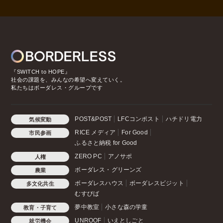
『SWITCH to HOPE』
社会の課題を、みんなの希望へ変えていく。
私たちはボーダレス・グループです
POST&POST
LFCコンポスト
ハチドリ電力
気候変動
RICE メディア
For Good
市民参画
ふるさと納税 for Good
ZERO PC
アノサポ
人権
ボーダレス・グリーンズ
農業
ボーダレスハウス
ボーダレスビジット
多文化共生
むすびば
夢中教室
小さな森の学童
教育・子育て
UNROOF
いえとしごと
就労機会