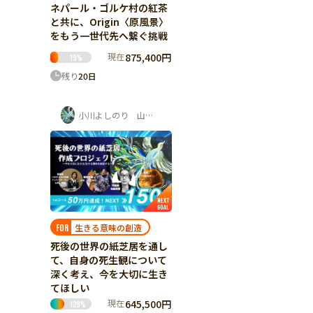
ネパール・ゴルケ村の紅茶
と共に、Origin〈原風景〉
をもう一世代先へ繋ぐ挑戦
現在
875,400円
19
%
残り
20
日
小川よしのり 山村香織
生きる意味の創造
FOR
死後の世界の紙芝居を通し
て、自身の死生観について
深く考え、今を大切に生き
てほしい
現在
645,500円
129
%