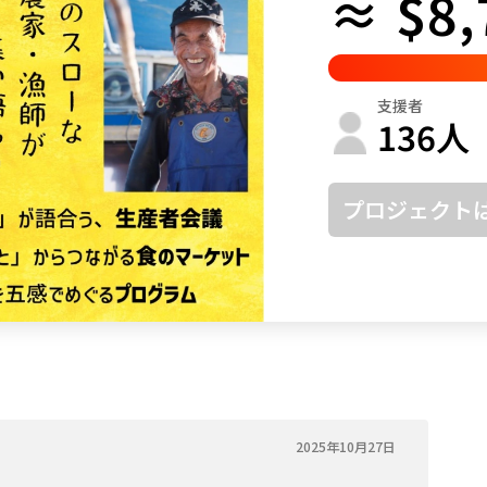
≈ $8,
鳥取
島根
岡山
広島
山口
徳島
香川
愛媛
高知
支援者
福岡
佐賀
長崎
熊本
大分
宮崎
鹿児島
沖縄
136
人
プロジェクト
2025年10月27日