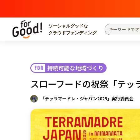
ソーシャルグッドな
クラウドファンディング
プロジェクトからさがす
注目
新着
持続可能な地域づくり
FOR
カテゴリーからさがす
国際協力
医療
スローフードの祝祭「テッ
災害
社会貢献
北海道・東北
地域からさがす
「テッラマードレ・ジャパン2025」実行委員会
関東
中部
近畿