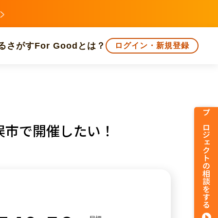
る
さがす
For Goodとは？
ログイン・新規登録
文化
環境・エシカル
人権・マイノリティ
プロジェクトの相談をする
俣市で開催したい！
知