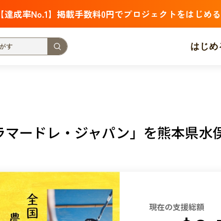
【達成率No.1】掲載手数料0円でプロジェクトをはじめる
はじめ
支援金額が多い
支援人数が多い
終了日が近い
・福祉
子ども・教育
動物
地域活性
フード・農業
ラマードレ・ジャパン」を熊本県水
北海道
青森
岩手
宮城
秋田
山形
福島
茨城
栃木
群馬
埼玉
千葉
東京
神奈川
新潟
富山
石川
福井
山梨
長野
岐阜
静岡
愛
現在の支援総額
三重
滋賀
京都
大阪
兵庫
奈良
和歌山