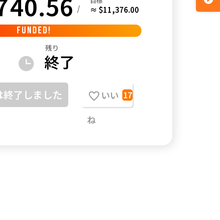
740.56
目標
/
≈ $11,376.00
FUNDED!
残り
終了
は終了しました
いい
17
ね