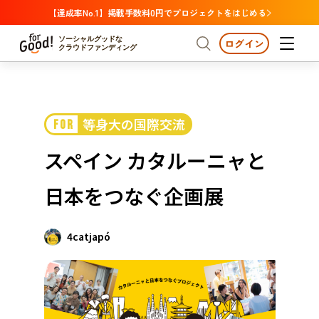
【達成率No.1】掲載手数料0円でプロジェクトをはじめる
ソーシャルグッドな
ログイン
クラウドファンディング
プロジェクトからさがす
等身大の国際交流
FOR
注目
新着
支援金額が多い
プロジェクトからさがす
注目
新着
支援金額
支援人数が多い
終了日が近い
スペイン カタルーニャと
カテゴリーからさがす
国際協力
医療・福祉
カテゴリーからさがす
人権・マイノリティ
日本をつなぐ企画展
国際協力
医療・福祉
子ども・教育
動物
地域活性
フード・農業
文化
北海道・東北
地域からさがす
北海
4catjapó
環境・エシカル
人権・マイノリティ
関東
茨城
災害
社会貢献
中部
地域からさがす
新潟
北海道・東北
近畿
三重
北海道
青森
岩手
宮城
秋田
山形
福島