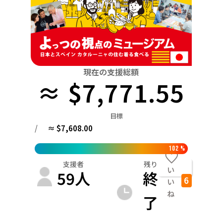
関東
中国
鳥取
茨城
栃木
群馬
埼玉
千葉
東京
神奈川
四国
徳島
中部
新潟
富山
石川
福井
山梨
長野
岐阜
九州・沖縄
福岡
近畿
現在の支援総額
三重
滋賀
京都
大阪
兵庫
奈良
和歌山
≈ $7,771.55
中国
鳥取
島根
岡山
広島
山口
目標
四国
/
≈ $7,608.00
徳島
香川
愛媛
高知
九州・沖縄
102
%
福岡
佐賀
長崎
熊本
大分
宮崎
鹿児島
支援者
残り
い
59
人
終
6
い
ね
了