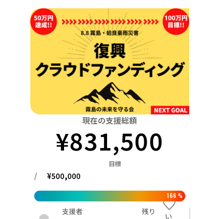
関東
中国
鳥取
茨城
栃木
群馬
埼玉
千葉
東京
神奈川
四国
徳島
中部
新潟
富山
石川
福井
山梨
長野
岐阜
九州・沖縄
福岡
近畿
三重
滋賀
京都
大阪
兵庫
奈良
和歌山
中国
鳥取
島根
岡山
広島
山口
四国
現在の支援総額
¥
831,500
徳島
香川
愛媛
高知
九州・沖縄
福岡
佐賀
長崎
熊本
大分
宮崎
鹿児島
目標
/
¥
500,000
166
%
支援者
残り
い