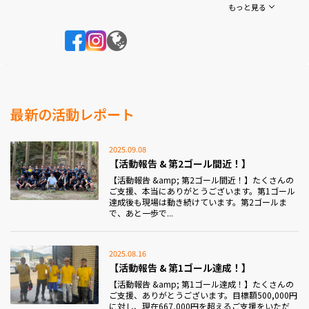
お見舞い申し上げます。
もっと見る
私たち「霧島の未来を守る会」は、災害復興チームを立
ち上げ、
当分の間は、復興活動に全力で取り組みます。
▼生活復興支援（8月8日から開始）
・被災地での復旧作業（泥出し・家財搬出・洗浄な
最新の活動レポート
ど）・物資提供・配布
・ボランティア募集とマッチング・寄付の受付・情報発
信・行政連携
2025.09.08
被災された方が一日でも早く日常を取り戻せるよう、全
【活動報告 & 第2ゴール間近！】
力で動きます。
【活動報告 &amp; 第2ゴール間近！】たくさんの
ご支援、本当にありがとうございます。第1ゴール
達成後も現場は動き続けています。第2ゴールま
で、あと一歩で...
2025.08.16
【活動報告 & 第1ゴール達成！】
【活動報告 &amp; 第1ゴール達成！】たくさんの
ご支援、ありがとうございます。目標額500,000円
に対し、現在667,000円を超えるご支援をいただ