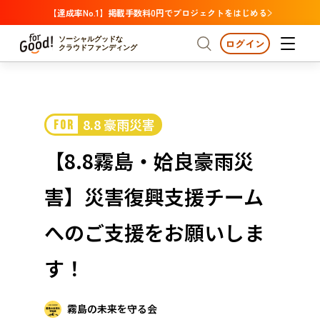
【達成率No.1】掲載手数料0円でプロジェクトをはじめる
ソーシャルグッドな
ログイン
クラウドファンディング
プロジェクトからさがす
8.8 豪雨災害
FOR
注目
新着
支援金額が多い
プロジェクトからさがす
注目
新着
支援金額
支援人数が多い
終了日が近い
【8.8霧島・姶良豪雨災
カテゴリーからさがす
国際協力
医療・福祉
カテゴリーからさがす
人権・マイノリティ
害】災害復興支援チーム
国際協力
医療・福祉
子ども・教育
動物
地域活性
フード・農業
文化
北海道・東北
地域からさがす
北海
へのご支援をお願いしま
環境・エシカル
人権・マイノリティ
関東
茨城
災害
す！
社会貢献
中部
地域からさがす
新潟
北海道・東北
近畿
霧島の未来を守る会
三重
北海道
青森
岩手
宮城
秋田
山形
福島