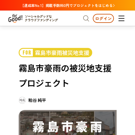
【達成率No.1】掲載手数料0円でプロジェクトをはじめる
ソーシャルグッドな
ログイン
クラウドファンディング
プロジェクトからさがす
霧島市豪雨被災地支援
FOR
注目
新着
支援金額が多い
プロジェクトからさがす
注目
新着
支援金額
支援人数が多い
終了日が近い
霧島市豪雨の被災地支援
カテゴリーからさがす
国際協力
医療・福祉
カテゴリーからさがす
人権・マイノリティ
プロジェクト
国際協力
医療・福祉
子ども・教育
動物
地域活性
フード・農業
文化
北海道・東北
地域からさがす
北海
粕谷 純平
環境・エシカル
人権・マイノリティ
関東
茨城
災害
社会貢献
中部
地域からさがす
新潟
北海道・東北
近畿
三重
北海道
青森
岩手
宮城
秋田
山形
福島