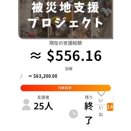
関東
中国
鳥取
茨城
栃木
群馬
埼玉
千葉
東京
神奈川
四国
徳島
中部
新潟
富山
石川
福井
山梨
長野
岐阜
九州・沖縄
福岡
近畿
現在の支援総額
三重
滋賀
京都
大阪
兵庫
奈良
和歌山
≈ $556.16
中国
鳥取
島根
岡山
広島
山口
目標
四国
/
≈ $63,200.00
徳島
香川
愛媛
高知
九州・沖縄
FUNDED!
福岡
佐賀
長崎
熊本
大分
宮崎
鹿児島
支援者
残り
い
25
人
終
14
い
ね
了