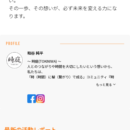
い。
その一歩、その想いが、必ず未来を変える力にな
ります。
PROFILE
粕谷 純平
～ 時庭(TOKINIWA) ～
人とのつながりや時間を大切にしたいという想いから、
私たちは、
「時（時間）に輪（繋がり）で成る」コミュニティ『時
庭』を立ち上げました！
もっと見る
すべての人が自分らしく生き、夢に向かって支え合える
世界。
そして、誰もが得意なことで社会貢献できる活動の場を
広げたい。
そういう想いのある仲間たちと霧島市豪雨被災地支援プ
ロジェクトを推進していきます！
最新の活動レポート