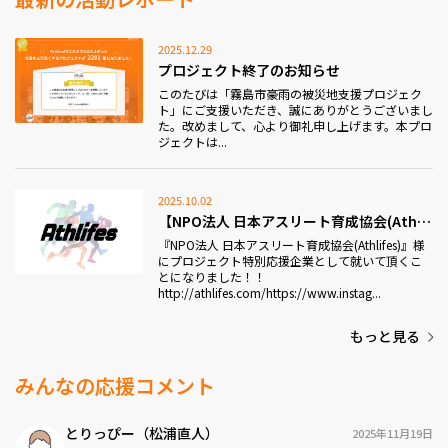
「想いはあるけれど一歩を踏み出せない人」や「誰かの
ために何かしたい人」が安心して参加できる場にしてい
2025.12.29
きますので、
興味がある方や、一緒に活動してくださる方はインスタ
プロジェクト終了のお知らせ
グラムのダイレクトメッセージにて気軽にご連絡くださ
このたびは「霧島市豪雨の被災地支援プロジェク
い！
ト」にご支援いただき、誠にありがとうございまし
た。改めまして、心より御礼申し上げます。本プロ
ジェクトは...
2025.10.02
【NPO法人 日本アスリート育成協会(Athlifes)】プロジ...
『NPO法人 日本アスリート育成協会(Athlifes)』様
にプロジェクト特別応援企業として就いて頂くこ
とになりました！！
http://athlifes.com/https://www.instag...
もっと見る
みんなの応援コメント
とりっぴー（松浦直人）
2025年11月19日