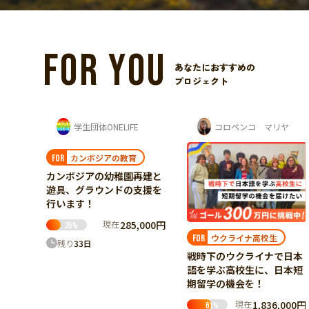
FOR YOU
あなたにおすすめの
プロジェクト
limerime (ライムライム) 須藤 紫音
学生団体ONELIFE
コロペンコ マリヤ
カンボジアの教育
FOR
カンボジアの幼稚園再建と
遊具、グラウンドの支援を
行います！
現在
285,000円
35
%
ウクライナ高校生
FOR
残り
33
日
と共に
戦時下のウクライナで日本
ケア
語を学ぶ高校生に、日本短
の実証
期留学の機会を！
現在
1,836,000円
61
%