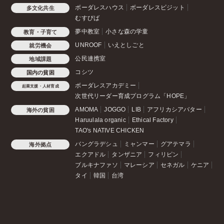
ボーダレスハウス
ボーダレスビジット
多文化共生
むすびば
夢中教室
小さな森の学童
教育・子育て
UNROOF
いえとしごと
就労機会
公民連携室
地域課題
コシツ
国内の貧困
ボーダレスアカデミー
起業支援・人材育成
次世代リーダー育成プログラム「HOPE」
AMOMA
JOGGO
LIB
アフリカシアバター
海外の貧困
Haruulala organic
Ethical Factory
TAO's NATIVE CHICKEN
バングラデシュ
ミャンマー
グアテマラ
海外拠点
エクアドル
タンザニア
フィリピン
ブルキナファソ
マレーシア
セネガル
ケニア
タイ
韓国
台湾