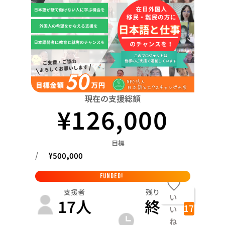
関東
中国
鳥取
茨城
栃木
群馬
埼玉
千葉
東京
神奈川
四国
徳島
中部
新潟
富山
石川
福井
山梨
長野
岐阜
九州・沖縄
福岡
近畿
三重
滋賀
京都
大阪
兵庫
奈良
和歌山
中国
現在の支援総額
鳥取
島根
岡山
広島
山口
¥
126,000
四国
徳島
香川
愛媛
高知
目標
九州・沖縄
/
¥
500,000
福岡
佐賀
長崎
熊本
大分
宮崎
鹿児島
FUNDED!
支援者
残り
い
17
人
終
17
い
ね