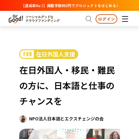
【達成率No.1】掲載手数料0円でプロジェクトをはじめる
ソーシャルグッドな
ログイン
クラウドファンディング
プロジェクトからさがす
在日外国人支援
FOR
注目
新着
支援金額が多い
プロジェクトからさがす
注目
新着
支援金額
支援人数が多い
終了日が近い
在日外国人・移民・難民
カテゴリーからさがす
国際協力
医療・福祉
カテゴリーからさがす
人権・マイノリティ
の方に、日本語と仕事の
国際協力
医療・福祉
子ども・教育
動物
地域活性
フード・農業
文化
北海道・東北
地域からさがす
北海
チャンスを
環境・エシカル
人権・マイノリティ
関東
茨城
災害
社会貢献
NPO法人日本語とエクスチェンジの会
中部
地域からさがす
新潟
北海道・東北
近畿
三重
北海道
青森
岩手
宮城
秋田
山形
福島