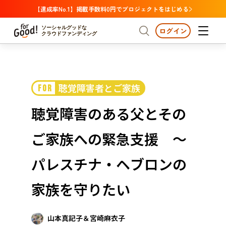
【達成率No.1】掲載手数料0円でプロジェクトをはじめる
ソーシャルグッドな
ログイン
クラウドファンディング
プロジェクトからさがす
聴覚障害者とご家族
FOR
注目
新着
支援金額が多い
プロジェクトからさがす
注目
新着
支援金額
支援人数が多い
終了日が近い
聴覚障害のある父とその
カテゴリーからさがす
国際協力
医療・福祉
カテゴリーからさがす
人権・マイノリティ
ご家族への緊急支援 ～
国際協力
医療・福祉
子ども・教育
動物
地域活性
フード・農業
文化
北海道・東北
地域からさがす
北海
パレスチナ・ヘブロンの
環境・エシカル
人権・マイノリティ
関東
茨城
災害
家族を守りたい
社会貢献
中部
地域からさがす
新潟
北海道・東北
近畿
山本真記子＆宮崎麻衣子
三重
北海道
青森
岩手
宮城
秋田
山形
福島