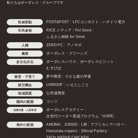
私たちはボーダレス・グループです
POST&POST
LFCコンポスト
ハチドリ電力
気候変動
RICE メディア
For Good
市民参画
ふるさと納税 for Good
ZERO PC
アノサポ
人権
ボーダレス・グリーンズ
農業
ボーダレスハウス
ボーダレスビジット
多文化共生
むすびば
夢中教室
小さな森の学童
教育・子育て
UNROOF
いえとしごと
就労機会
公民連携室
地域課題
コシツ
国内の貧困
ボーダレスアカデミー
起業支援・人材育成
次世代リーダー育成プログラム「HOPE」
AMOMA
JOGGO
LIB
アフリカシアバター
海外の貧困
Haruulala organic
Ethical Factory
TAO's NATIVE CHICKEN