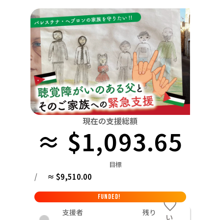
関東
中国
鳥取
茨城
栃木
群馬
埼玉
千葉
東京
神奈川
四国
徳島
中部
新潟
富山
石川
福井
山梨
長野
岐阜
九州・沖縄
福岡
近畿
三重
滋賀
京都
大阪
兵庫
奈良
和歌山
中国
鳥取
島根
岡山
広島
山口
四国
現在の支援総額
≈ $1,093.65
徳島
香川
愛媛
高知
九州・沖縄
福岡
佐賀
長崎
熊本
大分
宮崎
鹿児島
目標
/
≈ $9,510.00
FUNDED!
支援者
残り
い