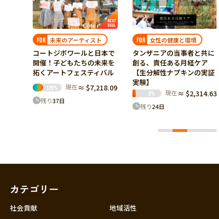
セネガルで取材活動
ィスト
女性の健康と環境
FOR
FOR
アラフォー元専業主婦が
と日本で
タンザニアの当事者と共に
市民ジャーナリストとし
の未来を
創る、責任ある月経ケア
セネガルの”リアル"を
ティバル
【生分解性ナプキンの実証
たい！
実験】
$7,218.09
現在
≈ $1,750
現在
≈ $2,314.63
34
%
9
%
残り
5
日
残り
24
日
カテゴリー
社会貢献
地域活性