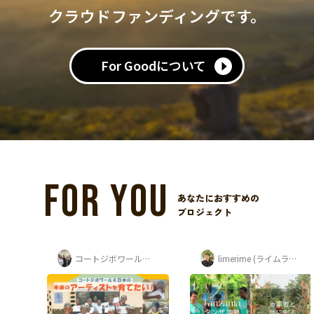
クラウドファンディングです。
For Goodについて
FOR YOU
あなたにおすすめの
プロジェクト
コートジボワール・日本 子どもアートフェ...
limerime (ライムライム) 須藤 紫音
脇田るい