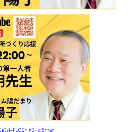
Cg?si=FLOEhikB-Isr5max