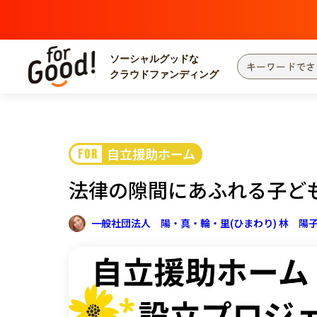
ソーシャルグッドな
クラウドファンディング
プロジェクトからさがす
注目
新着
自立援助ホーム
FOR
カテゴリーからさがす
国際協力
医療
法律の隙間にあふれる子ど
災害
社会貢献
北海道・東北
地域からさがす
一般社団法人 陽・真・輪・里(ひまわり) 林 陽
関東
中部
近畿