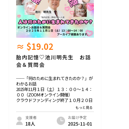
全世界に広がる仲間達と共に 古き良き日本
の一丸性と人情奪還を目指す。
楽読創始者・宇宙経営提唱者。1969年大阪
「その時代に合ったビジネスを
生まれ。RTHグループCEOとして国内外で
そのビジネスに合ったステージで実行せ
会社や社団法人を運営。
よ」という独自のビジネス手法や
その破天荒な経歴は、映画化されたベスト
18歳で結婚し3人の娘を授かるも23歳で離
≈ $19.02
セラー書籍『出稼げば大富豪』（クロイ
婚。母子家庭で奮闘し、営業の世界で成功
ワ・ショウ著、KKロングセラーズ刊）に詳
するが、33歳で突然の解雇を経験。「人が
しい。
本来の自分に還れる社会をつくりたい」と
胎内記憶♡池川明先生 お話
(映画「神様はバリにいる」李闘士男監督)
決意する。
会＆質問会
出演DVDに「ホンマもんの成功法則」他、
自著に「金のなる木の育て方」や
2006年に大阪で速読スクール「楽読」を創
サラリーマン層の読者を新たに獲得し
業。借金2000万円の苦境を乗り越え、全国
──「何のために生まれてきたのか？」が
ベストセラーとなった「大富豪アニキの教
80店舗以上、海外にも展開。200名を超え
わかるお話
え」がある。
るインストラクターを育成するまでに成長
2025年11月１日（土）１３：００～１４：
最新書籍は、吉本ばななと共著の「にぎや
した。
００（ZOOMオンライン開催）
かだけど、たったひとりで」幻冬舎刊があ
クラウドファンディング終了１０月２０日
る。
現在は「宇宙経営」を広める活動に力を注
以降１０月３１日までに、ご登録いただい
ぎ、オンラインサロンや講演、経営者塾を
たメールアドレスへZOOMリンク情報をお
通じ「自分らしく生きる智慧」を届けてい
知らせいたします。
お届け予定
支援者
る。3人の娘と5人の孫を持つ母であり祖
2025-11-01
18人
母。未来の子どもたちに笑顔あふれる地球