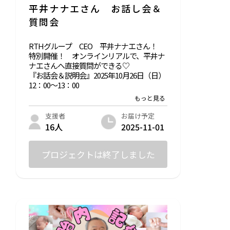
平井ナナエさん お話し会＆
是非、この機会にアニキの優しさに触れて
質問会
みてください🥰✨
RTHグループ CEO 平井ナナエさん！
◽️バリの兄貴 : 丸尾孝俊 Profile
特別開催！ オンラインリアルで、平井ナ
ナエさんへ直接質問ができる♡
大阪生まれ。3歳で母親が家を出る。
『お話会＆説明会』2025年10月26日（日）
中学校卒業後、看板屋に丁稚奉公。
12：00～13：00
その後、吉本興業事業部に入社。
独立し、トラック運転手から
11月20日、5冊目の本がKADOKAWAより出
経営コンサルタント派遣会社経営などを経
版！新作本の話も先取り（それも本人さん
お届け予定
支援者
て
から ^^)
2025-11-01
16人
28歳で単身バリ島へ渡る。
しかも！その新作が付いてきます。ぜひこ
現在、バリを中心に
の機会に『平井ナナエ』さんの世界観をリ
不動産資産数百ヘクタール
アルで感じてください。
プロジェクトは終了しました
数十件の自宅を所有。
自治体へのインフラ寄付などの
リアル時間に参加できない方も、お話会＆
社会貢献も積極的に行っている。
質問会開催終了後、準備が整いましたら
「アーカイブ」を準備いたします。アーカ
アニキに会いに訪れる日本人は毎年2000人
イブ視聴も可能ですので、たくさんのご参
を超え
加お待ちしています。
親身になってその人々の人生や仕事、人間
関係等 様々な内容の相談に乗り