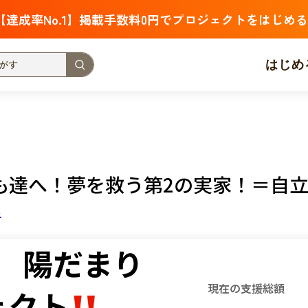
【達成率No.1】掲載手数料0円でプロジェクトをはじめる
はじめ
支援金額が多い
支援人数が多い
終了日が近い
・福祉
子ども・教育
動物
地域活性
フード・農業
も達へ！夢を救う第2の実家！＝自
北海道
青森
岩手
宮城
秋田
山形
福島
子
茨城
栃木
群馬
埼玉
千葉
東京
神奈川
新潟
富山
石川
福井
山梨
長野
岐阜
静岡
愛
現在の支援総額
三重
滋賀
京都
大阪
兵庫
奈良
和歌山