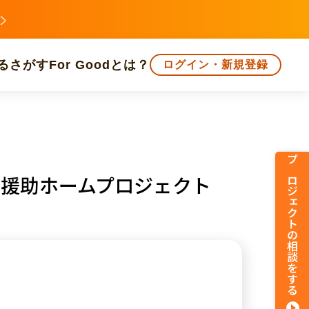
る
さがす
For Goodとは？
ログイン・新規登録
文化
環境・エシカル
人権・マイノリティ
プロジェクトの相談をする
立援助ホームプロジェクト
知