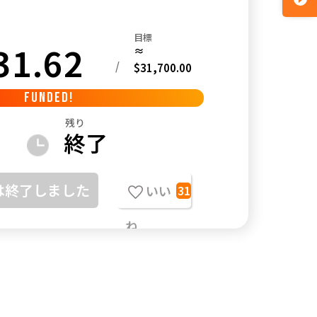
目標
31.62
≈
/
$31,700.00
FUNDED!
残り
終了
は終了しました
いい
31
ね