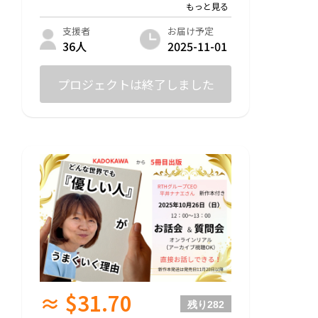
兄貴の元にご相談を持って来られる方々か
ら
お金を取られたことは一切無い兄貴ですが
お届け予定
支援者
2025-11-01
36人
今回も、未来の子供達のためなら！と
『友情出演』として『全額寄付』での開催
を受けてくださいました。
プロジェクトは終了しました
【兄貴に直接聞ける質問会】
オンラインzoom日時
１１月２日(日) 22:00〜23:00
・何らかの理由で親と暮らせない子ども達
について
・アニキの成功哲学（生い立ち〜今までの
活動）
・「その時代に合ったビジネスを、そのビ
ジネスに合ったステージで実行せよ」
・参加者への質問回答など
※こちら支援してくださった皆様に
・後日アーカイブのお渡し
≈ $31.70
・陽だまり新聞🗞️（３ヶ月に一度活動報
残り
282
告）をお送りさせて頂きます。