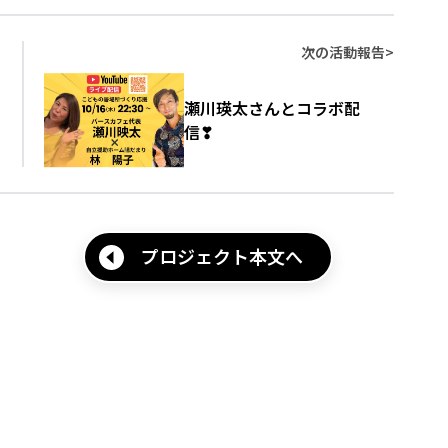
次の活動報告
>
瀬川瑛太さんとコラボ配
信❣
プロジェクト本文へ