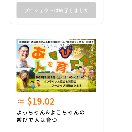
を残すため歩み続けている。
👶 赤ちゃんはね、ただ偶然生まれてくるん
じゃないんです。
プロジェクトは終了しました
著書は『宇宙経営12のメッセージ』シリー
「ママを選んで生まれてきたんだよ」って
ズなど多数。今回のクラファンでは【新刊
言う子がいるの、知ってますか？
付きお話し会＆質問会】を特別に開催。温
かな言葉と体験談が、あなたの心を励ま
💡 これが「胎内記憶」。
し、新しい一歩を導いてくれる。
ママのお腹の中でのことや、生まれる前の
ことを覚えていて、
あとからお話ししてくれる子どもたちがい
るんです。
💛 池川明先生は、そんな“赤ちゃんの声”を
集めてきた産婦人科の先生。
「ここで生まれたい！」と選んできた理由
を知ると、
心がふわっとあたたかくなります。
≈ $19.02
🌱 聴いたあと、きっと思うはず。
「生まれてきてくれてありがとう」「生ま
れてきてよかった」って。
よっちゃん&よこちゃんの
遊びで人は育つ
池川 明先生
1954年生まれ。「胎内記憶」領域の第一人