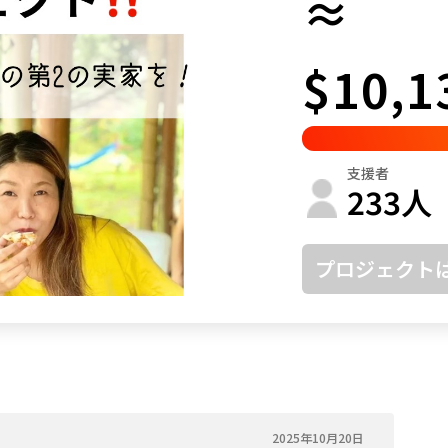
≈
鳥取
島根
岡山
広島
山口
$10,1
徳島
香川
愛媛
高知
福岡
佐賀
長崎
熊本
大分
宮崎
鹿児島
沖縄
支援者
233
人
プロジェクト
2025年10月20日