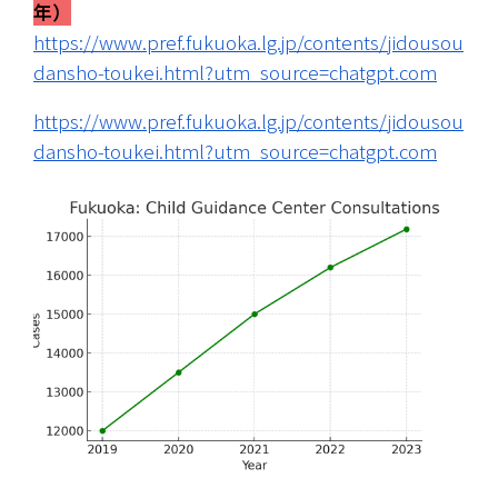
年）
https://www.pref.fukuoka.lg.jp/contents/jidousou
dansho-toukei.html?utm_source=chatgpt.com
https://www.pref.fukuoka.lg.jp/contents/jidousou
dansho-toukei.html?utm_source=chatgpt.com