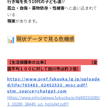
行き場を失う10代の子ども達
が
孤立・自傷・薬物依存・性被害
へと追い込まれて
いる
現実
があります。
現状データで見る危機感
【生活保護率の比率】　　　　　　　　　　（全
国平均１００に対して田川市は約３倍）
https://www.pref.fukuoka.lg.jp/uploade
d/life/765483_62452533_misc.pdf?
utm_source=chatgpt.com
https://www.joho.tagawa.fukuoka.jp/kiji00310289/
3_10289_38449_up_hpliylkt.pdf?