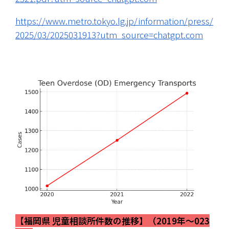
https://www.metro.tokyo.lg.jp/information/press/
2025/03/2025031913?utm_source=chatgpt.com
【
福岡県 児童相談所件数の推移】（2019年～023