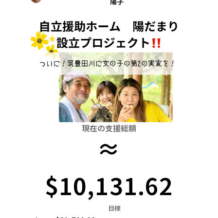
陽子
関東
中国
鳥取
茨城
栃木
群馬
埼玉
千葉
東京
神奈川
四国
徳島
中部
新潟
富山
石川
福井
山梨
長野
岐阜
九州・沖縄
福岡
近畿
三重
滋賀
京都
大阪
兵庫
奈良
和歌山
中国
鳥取
島根
岡山
広島
山口
四国
現在の支援総額
徳島
香川
愛媛
高知
≈
九州・沖縄
福岡
佐賀
長崎
熊本
大分
宮崎
鹿児島
$10,131.62
目標