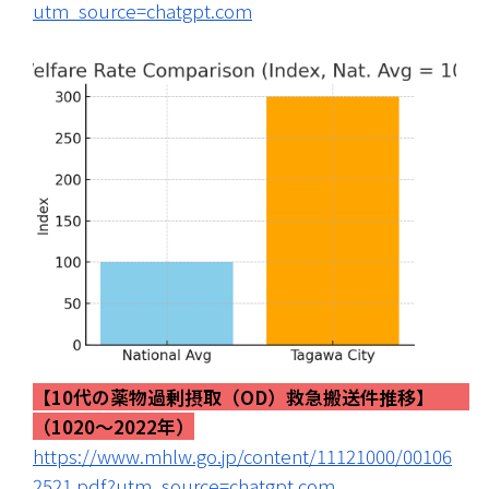
utm_source=chatgpt.com
【10代の薬物過剰摂取（OD）救急搬送件推移】        
（1020～2022年）
https://www.mhlw.go.jp/content/11121000/00106
2521.pdf?utm_source=chatgpt.com