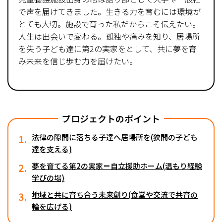
で声を届けてきました。生きる力を育むには環境が
とても大切。施設で育った私だからこそ伝えたい。
人生は出会いで変わる。孤独や痛みを知り、居場所
を失う子ども達に第2の実家をとして、共に夢を育
み未来を信じ歩む力を届けたい。
プロジェクトのポイント
1.
法律の隙間に落ちる子達へ居場所を(狭間の子ども
達を支える)
2.
夢を育てる第2の実家＝自立援助ホーム(温もり経験
学びの場)
3.
地域と共に育ち合う未来創り(食堂や交流で共育の
輪を広げる)