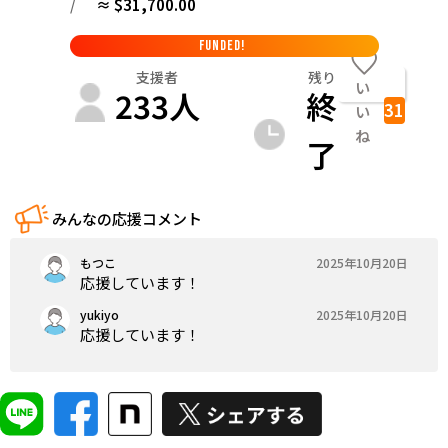
/
≈ $31,700.00
FUNDED!
支援者
残り
い
233
人
終
31
い
ね
了
みんなの応援コメント
もつこ
2025年10月20日
応援しています！
yukiyo
2025年10月20日
応援しています！