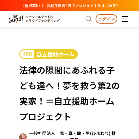
【達成率No.1】掲載手数料0円でプロジェクトをはじめる
ソーシャルグッドな
ログイン
クラウドファンディング
プロジェクトからさがす
自立援助ホーム
FOR
注目
新着
支援金額が多い
プロジェクトからさがす
注目
新着
支援金額
支援人数が多い
終了日が近い
法律の隙間にあふれる子
カテゴリーからさがす
国際協力
医療・福祉
カテゴリーからさがす
人権・マイノリティ
ども達へ！夢を救う第2の
国際協力
医療・福祉
子ども・教育
動物
地域活性
フード・農業
文化
北海道・東北
地域からさがす
北海
実家！＝自立援助ホーム
環境・エシカル
人権・マイノリティ
関東
茨城
災害
プロジェクト
社会貢献
中部
地域からさがす
新潟
北海道・東北
一般社団法人 陽・真・輪・里(ひまわり) 林
近畿
三重
北海道
青森
岩手
宮城
秋田
山形
福島