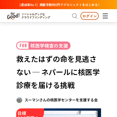
【達成率No.1】掲載手数料0円でプロジェクトをはじめる
ソーシャルグッドな
ログイン
クラウドファンディング
プロジェクトからさがす
核医学検査の支援
FOR
注目
新着
支援金額が多い
プロジェクトからさがす
注目
新着
支援金額
支援人数が多い
終了日が近い
救えたはずの命を見逃さ
カテゴリーからさがす
国際協力
医療・福祉
カテゴリーからさがす
人権・マイノリティ
ない ─ ネパールに核医学
国際協力
医療・福祉
子ども・教育
動物
地域活性
フード・農業
文化
北海道・東北
地域からさがす
北海
診療を届ける挑戦
環境・エシカル
人権・マイノリティ
関東
茨城
災害
社会貢献
スーマンさんの核医学センターを支援する会
中部
地域からさがす
新潟
北海道・東北
近畿
三重
北海道
青森
岩手
宮城
秋田
山形
福島