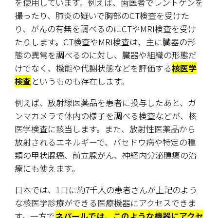
を使用しています。例えば、歯医者でレントゲンを
撮ったり、肺炎の疑いで胸部のCT検査を受けた
り、がんの有無を調べるのにCTやMRI検査を受け
たりします。CT検査やMRI検査は、主に臓器の形
態の異常を調べるのに対し、臓器や組織の形態だ
けでなく、機能や代謝状態などを評価する
核医学
検査
というものも存在します。
例えば、放射線医薬品を患者に投与したあと、ガ
ンマカメラで体内の様子を調べる検査などが、核
医学検査に該当します。また、放射性医薬品から
放射されるエネルギーで、バセドウ病や特定の種
類の甲状腺癌、前立腺がん、神経内分泌腫瘍の治
療にも使えます。
日本では、1日に約7千人の患者さんが上記のよう
な核医学診療ができる医療機器にアクセスできま
す。一方で
ネパールでは、このような機器にアクセ