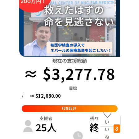
関東
中国
鳥取
茨城
栃木
群馬
埼玉
千葉
東京
神奈川
四国
徳島
中部
新潟
富山
石川
福井
山梨
長野
岐阜
九州・沖縄
福岡
近畿
三重
滋賀
京都
大阪
兵庫
奈良
和歌山
中国
現在の支援総額
鳥取
島根
岡山
広島
山口
≈ $3,277.78
四国
徳島
香川
愛媛
高知
目標
九州・沖縄
/
≈ $12,680.00
福岡
佐賀
長崎
熊本
大分
宮崎
鹿児島
FUNDED!
支援者
残り
い
25
人
終
8
い
ね