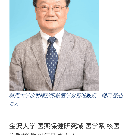
群馬大学放射線診断核医学分野准教授　樋口 徹也
さん
金沢大学 医薬保健研究域 医学系 核医