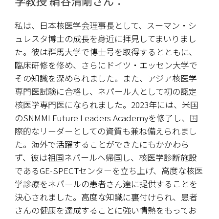
学教授 絹谷清剛さん：
私は、日本核医学会理事長として、スーマン・シ
ュレスタ博士の成長を身近に拝見してまいりまし
た。彼は群馬大学で博士号を取得するとともに、
臨床研修を修め、さらにドイツ・エッセン大学で
その知識を深められました。また、アジア核医学
専門医試験に合格し、ネパール人として初の認定
核医学専門医になられました。2023年には、米国
のSNMMI Future Leaders Academyを修了し、国
際的なリーダーとしての資質も兼ね備えられまし
た。海外で活躍することができたにもかかわら
ず、彼は祖国ネパールへ帰国し、核医学診断施設
であるGE‑SPECTセンターを立ち上げ、高度な核医
学診療をネパールの患者さん達に提供することを
決心されました。高度な知識に裏付けられ、患者
さんの健康を達成することに強い情熱をもってお