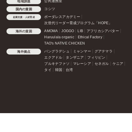
公民連携室
地域課題
コシツ
国内の貧困
ボーダレスアカデミー
起業支援・人材育成
次世代リーダー育成プログラム「HOPE」
AMOMA
JOGGO
LIB
アフリカシアバター
海外の貧困
Haruulala organic
Ethical Factory
TAO's NATIVE CHICKEN
バングラデシュ
ミャンマー
グアテマラ
海外拠点
エクアドル
タンザニア
フィリピン
ブルキナファソ
マレーシア
セネガル
ケニア
タイ
韓国
台湾