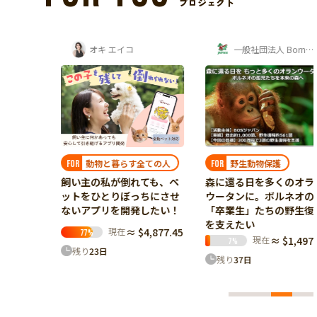
プロジェクト
オキ エイコ
一般社団法人 Borneo Orangutan Survival...
野生動物保護
動
動物と暮らす全ての人
FOR
FOR
森に還る日を多くのオラン
システ
飼い主の私が倒れても、ペ
ウータンに。ボルネオの
を届け
ットをひとりぼっちにさせ
「卒業生」たちの野生復帰
ないアプリを開発したい！
を支えたい
23.76
現在
≈ $4,877.45
77
%
現在
≈ $1,497.84
7
%
残り
23
日
残り
37
日