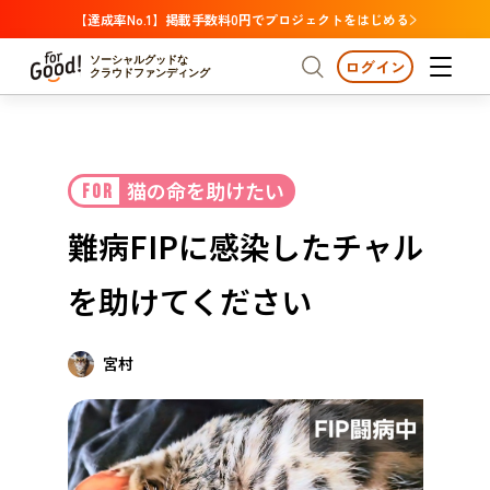
【達成率No.1】掲載手数料0円でプロジェクトをはじめる
ソーシャルグッドな
ログイン
クラウドファンディング
プロジェクトからさがす
猫の命を助けたい
FOR
注目
新着
支援金額が多い
プロジェクトからさがす
注目
新着
支援金額
支援人数が多い
終了日が近い
難病FIPに感染したチャル
カテゴリーからさがす
国際協力
医療・福祉
カテゴリーからさがす
人権・マイノリティ
を助けてください
国際協力
医療・福祉
子ども・教育
動物
地域活性
フード・農業
文化
北海道・東北
地域からさがす
北海
宮村
環境・エシカル
人権・マイノリティ
関東
茨城
災害
社会貢献
中部
地域からさがす
新潟
北海道・東北
近畿
三重
北海道
青森
岩手
宮城
秋田
山形
福島