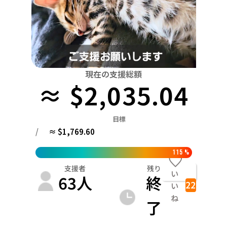
関東
中国
鳥取
茨城
栃木
群馬
埼玉
千葉
東京
神奈川
四国
徳島
中部
新潟
富山
石川
福井
山梨
長野
岐阜
九州・沖縄
福岡
近畿
現在の支援総額
三重
滋賀
京都
大阪
兵庫
奈良
和歌山
≈ $2,035.04
中国
鳥取
島根
岡山
広島
山口
目標
四国
/
≈ $1,769.60
徳島
香川
愛媛
高知
九州・沖縄
115
%
福岡
佐賀
長崎
熊本
大分
宮崎
鹿児島
支援者
残り
い
63
人
終
22
い
ね
了