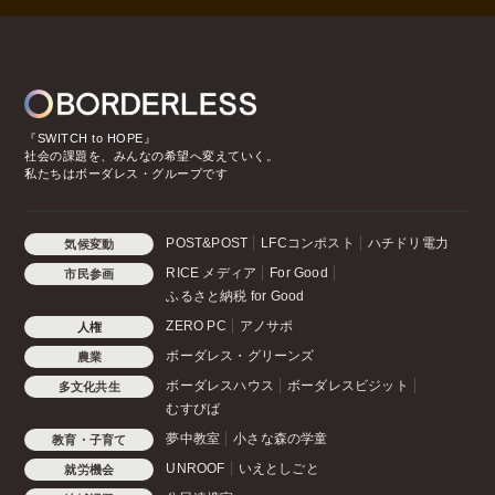
『SWITCH to HOPE』
社会の課題を、みんなの希望へ変えていく。
私たちはボーダレス・グループです
POST&POST
LFCコンポスト
ハチドリ電力
気候変動
RICE メディア
For Good
市民参画
ふるさと納税 for Good
ZERO PC
アノサポ
人権
ボーダレス・グリーンズ
農業
ボーダレスハウス
ボーダレスビジット
多文化共生
むすびば
夢中教室
小さな森の学童
教育・子育て
UNROOF
いえとしごと
就労機会