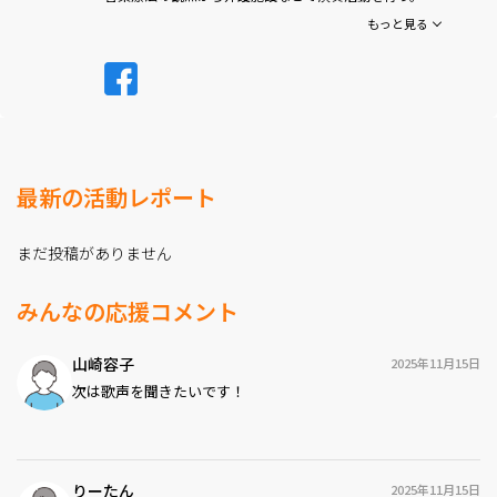
35歳のとき血液疾患を発症し、2年間の闘病を経て白血
もっと見る
病に転化。
3年目に、妹の提供による末梢血造血幹細胞移植を受け
る。
長期入院と薬の副作用により、全身の筋肉、そして声帯
周りの筋肉までもが衰え、
話すことすら困難な状態になったが、「もう一度歌いた
い」という想いを手放さず、リハビリとボイストレーニ
ングを開始。
最新の活動レポート
身体に優しいニューヨーク式発声法と出会い、再びステ
ージへ。
退院翌年には血液疾患患者と家族の会「HIKARI会」を発
まだ投稿がありません
足。そこで出会った人々の“本音”を歌で伝える活動を続
けている。
みんなの応援コメント
山崎容子
2025年11月15日
次は歌声を聞きたいです！
りーたん
2025年11月15日