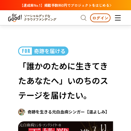
【達成率No.1】掲載手数料0円でプロジェクトをはじめる
ソーシャルグッドな
ログイン
クラウドファンディング
プロジェクトからさがす
奇跡を届ける
FOR
注目
新着
支援金額が多い
プロジェクトからさがす
注目
新着
支援金額
支援人数が多い
終了日が近い
「誰かのために生きてき
カテゴリーからさがす
国際協力
医療・福祉
カテゴリーからさがす
人権・マイノリティ
たあなたへ」いのちのス
国際協力
医療・福祉
子ども・教育
動物
地域活性
フード・農業
文化
北海道・東北
地域からさがす
北海
テージを届けたい。
環境・エシカル
人権・マイノリティ
関東
茨城
災害
社会貢献
奇跡を生きる元白血病シンガー【温よしみ】
中部
地域からさがす
新潟
北海道・東北
近畿
三重
北海道
青森
岩手
宮城
秋田
山形
福島