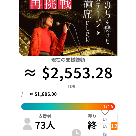
関東
中国
鳥取
茨城
栃木
群馬
埼玉
千葉
東京
神奈川
四国
徳島
中部
新潟
富山
石川
福井
山梨
長野
岐阜
九州・沖縄
福岡
近畿
三重
滋賀
京都
大阪
兵庫
奈良
和歌山
中国
現在の支援総額
鳥取
島根
岡山
広島
山口
≈ $2,553.28
四国
徳島
香川
愛媛
高知
目標
九州・沖縄
/
≈ $1,896.00
福岡
佐賀
長崎
熊本
大分
宮崎
鹿児島
134
%
支援者
残り
い
73
人
終
12
い
ね