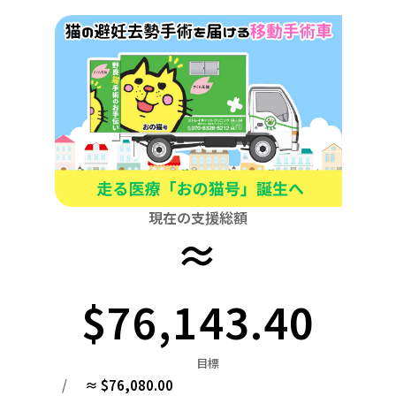
関東
中国
鳥取
茨城
栃木
群馬
埼玉
千葉
東京
神奈川
四国
徳島
中部
新潟
富山
石川
福井
山梨
長野
岐阜
九州・沖縄
福岡
近畿
三重
滋賀
京都
大阪
兵庫
奈良
和歌山
中国
鳥取
島根
岡山
広島
山口
四国
現在の支援総額
≈
徳島
香川
愛媛
高知
九州・沖縄
福岡
佐賀
長崎
熊本
大分
宮崎
鹿児島
$76,143.40
目標
/
≈ $76,080.00