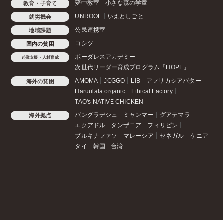
夢中教室
小さな森の学童
教育・子育て
UNROOF
いえとしごと
就労機会
公民連携室
地域課題
コシツ
国内の貧困
ボーダレスアカデミー
起業支援・人材育成
次世代リーダー育成プログラム「HOPE」
AMOMA
JOGGO
LIB
アフリカシアバター
海外の貧困
Haruulala organic
Ethical Factory
TAO's NATIVE CHICKEN
バングラデシュ
ミャンマー
グアテマラ
海外拠点
エクアドル
タンザニア
フィリピン
ブルキナファソ
マレーシア
セネガル
ケニア
タイ
韓国
台湾