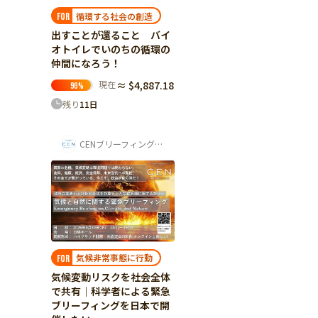
循環する社会の創造
FOR
出すことが還ること バイ
オトイレでいのちの循環の
仲間になろう！
現在
≈ $4,887.18
96
%
残り
11
日
CENブリーフィング事務局
気候非常事態に行動
FOR
気候変動リスクを社会全体
で共有│科学者による緊急
ブリーフィングを日本で開