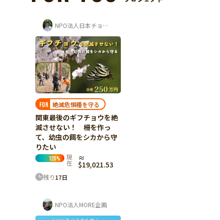
NPO法人日本チョウ類保全協会
絶滅危惧種を守る
FOR
関東最後のギフチョウを絶
滅させない！ 柵を作っ
て、幼虫の餌をシカから守
りたい
現
≈
120
%
在
$19,021.53
残り
17
日
NPO法人MORE企画