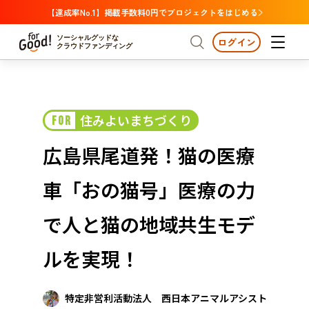
【達成率No.1】掲載手数料0円でプロジェクトをはじめる
ソーシャルグッドな
ログイン
クラウドファンディング
プロジェクトからさがす
住みよいまちづくり
FOR
注目
新着
支援金額が多い
プロジェクトからさがす
注目
新着
支援金額
支援人数が多い
終了日が近い
広島県尾道発！猫の医療
カテゴリーからさがす
国際協力
医療・福祉
カテゴリーからさがす
人権・マイノリティ
車「おの猫号」医療の力
国際協力
医療・福祉
子ども・教育
動物
地域活性
フード・農業
文化
北海道・東北
地域からさがす
北海
で人と猫の地域共生モデ
環境・エシカル
人権・マイノリティ
関東
茨城
災害
ルを実現！
社会貢献
中部
地域からさがす
新潟
北海道・東北
近畿
特定非営利活動法人 西日本アニマルアシスト
三重
北海道
青森
岩手
宮城
秋田
山形
福島