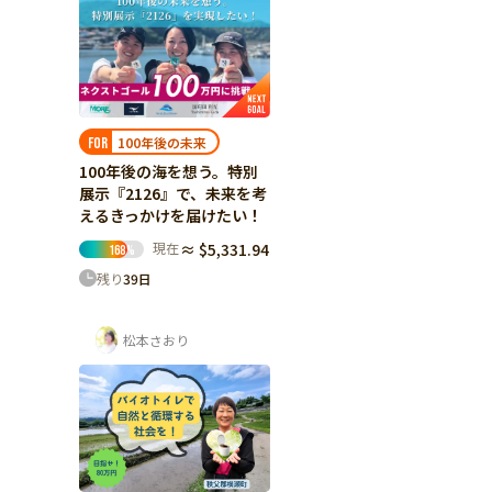
100年後の未来
FOR
100年後の海を想う。特別
展示『2126』で、未来を考
えるきっかけを届けたい！
現在
≈ $5,331.94
168
%
残り
39
日
松本さおり