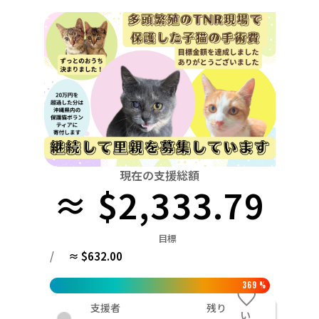
関東
中国
鳥取
茨城
栃木
群馬
埼玉
千葉
東京
神奈川
四国
徳島
中部
新潟
富山
石川
福井
山梨
長野
岐阜
九州・沖縄
福岡
近畿
三重
滋賀
京都
大阪
兵庫
奈良
和歌山
中国
鳥取
島根
岡山
広島
山口
四国
現在の支援総額
≈ $2,333.79
徳島
香川
愛媛
高知
九州・沖縄
福岡
佐賀
長崎
熊本
大分
宮崎
鹿児島
目標
/
≈ $632.00
369
%
支援者
残り
い