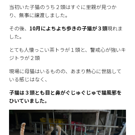
当初いた子猫のうち２頭はすぐに里親が見つか
り、無事に譲渡しました。
その後、
10月によちよち歩きの子猫が３頭
現れま
した。
とても人懐っこい茶トラが１頭と、警戒心が強いキ
ジトラが２頭
現場に母猫はいるものの、あまり熱心に世話して
いる感じはなく、
子猫は３頭とも目と鼻がぐじゅぐじゅで猫風邪を
ひいていました。