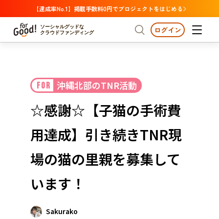
【達成率No.1】掲載手数料0円でプロジェクトをはじめる
ソーシャルグッドな
ログイン
クラウドファンディング
プロジェクトからさがす
沖縄北部のTNR活動
FOR
注目
新着
支援金額が多い
プロジェクトからさがす
注目
新着
支援金額
支援人数が多い
終了日が近い
☆感謝☆【子猫の手術費
カテゴリーからさがす
国際協力
医療・福祉
カテゴリーからさがす
人権・マイノリティ
用達成】引き続きTNR現
国際協力
医療・福祉
子ども・教育
動物
地域活性
フード・農業
文化
北海道・東北
地域からさがす
北海
場の猫の里親を募集して
環境・エシカル
人権・マイノリティ
関東
茨城
災害
います！
社会貢献
中部
地域からさがす
新潟
北海道・東北
近畿
Sakurako
三重
北海道
青森
岩手
宮城
秋田
山形
福島