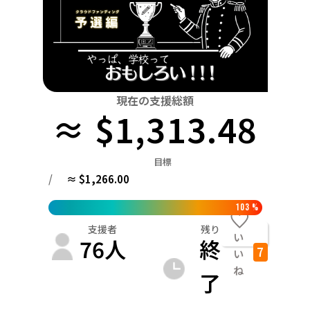
関東
中国
鳥取
茨城
栃木
群馬
埼玉
千葉
東京
神奈川
四国
徳島
中部
新潟
富山
石川
福井
山梨
長野
岐阜
九州・沖縄
福岡
近畿
現在の支援総額
三重
滋賀
京都
大阪
兵庫
奈良
和歌山
≈ $1,313.48
中国
鳥取
島根
岡山
広島
山口
目標
四国
/
≈ $1,266.00
徳島
香川
愛媛
高知
九州・沖縄
103
%
福岡
佐賀
長崎
熊本
大分
宮崎
鹿児島
支援者
残り
い
76
人
終
7
い
ね
了