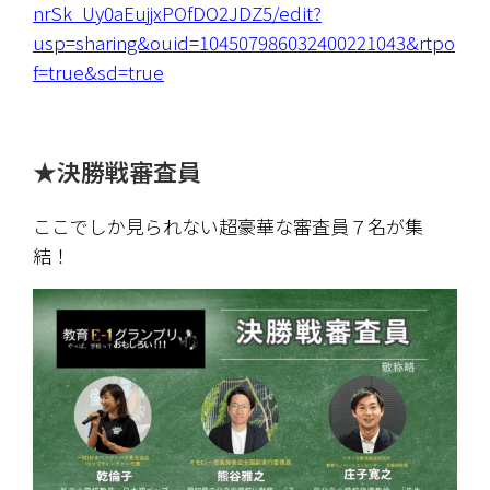
nrSk_Uy0aEujjxPOfDO2JDZ5/edit?
usp=sharing&ouid=104507986032400221043&rtpo
f=true&sd=true
★決勝戦審査員
ここでしか見られない超豪華な審査員７名が集
結！