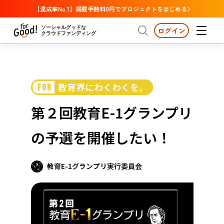
【達成率No.1】掲載手数料0円でプロジェクトをはじめる
ソーシャルグッドな
ログイン
クラウドファンディング
プロジェクトからさがす
教育界にわくわくを。
FOR
注目
新着
支援金額が多い
プロジェクトからさがす
注目
新着
支援金額
支援人数が多い
終了日が近い
第２回教育E-1グランプリ
カテゴリーからさがす
国際協力
医療・福祉
カテゴリーからさがす
人権・マイノリティ
の予選を開催したい！
国際協力
医療・福祉
子ども・教育
動物
地域活性
フード・農業
文化
北海道・東北
地域からさがす
北海
教育E-1グランプリ実行委員会
環境・エシカル
人権・マイノリティ
関東
茨城
災害
社会貢献
中部
地域からさがす
新潟
北海道・東北
近畿
三重
北海道
青森
岩手
宮城
秋田
山形
福島