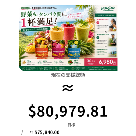
関東
中国
鳥取
茨城
栃木
群馬
埼玉
千葉
東京
神奈川
四国
徳島
中部
新潟
富山
石川
福井
山梨
長野
岐阜
九州・沖縄
福岡
近畿
三重
滋賀
京都
大阪
兵庫
奈良
和歌山
中国
鳥取
島根
岡山
広島
山口
四国
現在の支援総額
≈
徳島
香川
愛媛
高知
九州・沖縄
福岡
佐賀
長崎
熊本
大分
宮崎
鹿児島
$80,979.81
目標
/
≈ $75,840.00