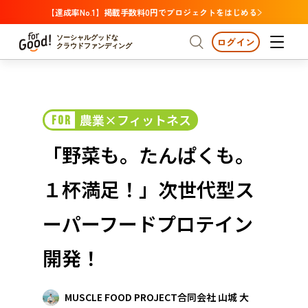
【達成率No.1】掲載手数料0円でプロジェクトをはじめる
ソーシャルグッドな
ログイン
クラウドファンディング
プロジェクトからさがす
農業×フィットネス
FOR
注目
新着
支援金額が多い
プロジェクトからさがす
注目
新着
支援金額
支援人数が多い
終了日が近い
「野菜も。たんぱくも。
カテゴリーからさがす
国際協力
医療・福祉
カテゴリーからさがす
人権・マイノリティ
１杯満足！」次世代型ス
国際協力
医療・福祉
子ども・教育
動物
地域活性
フード・農業
文化
北海道・東北
地域からさがす
北海
ーパーフードプロテイン
環境・エシカル
人権・マイノリティ
関東
茨城
災害
開発！
社会貢献
中部
地域からさがす
新潟
北海道・東北
近畿
MUSCLE FOOD PROJECT合同会社 山城 大
三重
北海道
青森
岩手
宮城
秋田
山形
福島