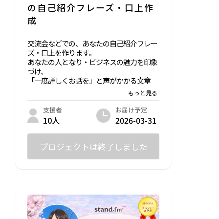
の自己紹介フレーズ・口上作
成
交流会などでの、あなたの自己紹介フレー
ズ・口上を作ります。
あなたの人となり・ビジネスの魅力を印象
づけ、
「一度詳しくお話を」と声がかかる文章
（セリフ）をお渡しします。
お届け予定
支援者
2026-03-31
10人
詳細 ：自己紹介フレーズ（30秒〜90秒
／ご希望の長さで作成します）
提供方法：①1時間ほどzoomでお話を伺い
プロジェクトは終了しました
ます。
②ご希望の形式（Googleドキュ
メント、Wordなど）でお渡しします。