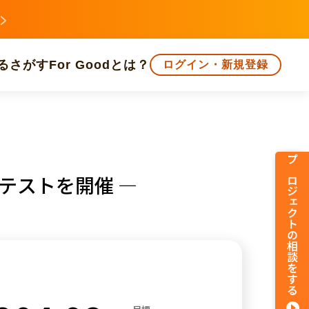
る
さがす
For Goodとは？
ログイン・新規登録
文化
環境・エシカル
人権・マイノリティ
プロジェクトの相談をする
テストを開催 ―
知