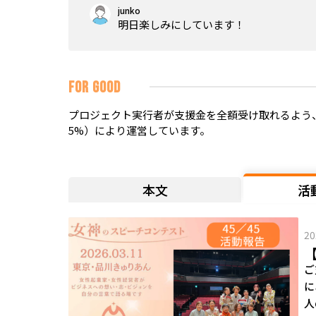
junko
明日楽しみにしています！
FOR GOOD
プロジェクト実行者が支援金を全額受け取れるよう、
5%）により運営しています。
本文
活
20
【
ご
に
人