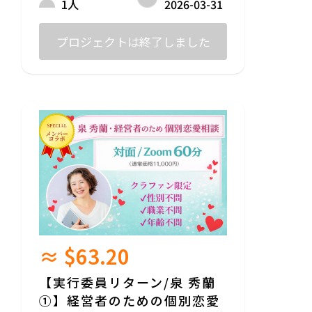
2026-03-31
1人
このリターンは、
stand.fmに関する「何でも質問OK」のZoo
m個別相談（60分）です。
プロジェクトは終了しました
配信を始めたい方も、
すでに配信している方も、
今さら聞きにくい初歩的な質問でも構いま
せん。
あらかじめテーマを決める必要はありませ
ん。
聞きたいことを、そのまま持ってきてくだ
さい。
サービスのご案内や勧誘は行いません。
単発の相談として、気軽にご利用いただけ
ます。
≈ $63.20
※河原サクラは、stand.fm「4月のサク
ラ」として
5年間、毎日音声配信を継続し、
【実行委員リターン/泉 秀蘭
累計31万回以上の再生実績があります。
①】経営者のための個別恋愛