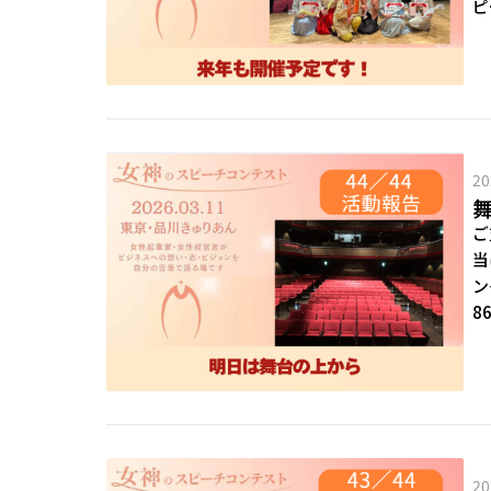
ピ
20
ご
当
ン
8
20