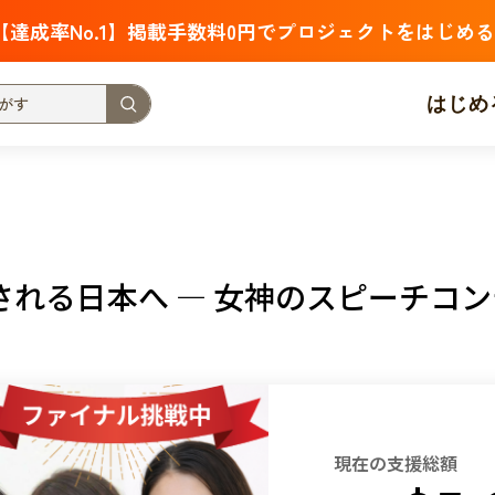
【達成率No.1】掲載手数料0円でプロジェクトをはじめる
はじめ
支援金額が多い
支援人数が多い
終了日が近い
・福祉
子ども・教育
動物
地域活性
フード・農業
れる日本へ ― 女神のスピーチコン
北海道
青森
岩手
宮城
秋田
山形
福島
茨城
栃木
群馬
埼玉
千葉
東京
神奈川
新潟
富山
石川
福井
山梨
長野
岐阜
静岡
愛
現在の支援総額
三重
滋賀
京都
大阪
兵庫
奈良
和歌山