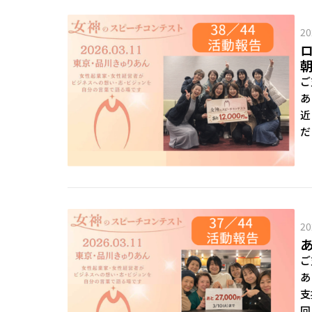
20
ご
あ
近
だ
20
あ
ご
あ
支
回