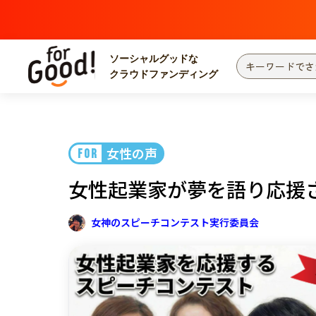
ソーシャルグッドな
クラウドファンディング
プロジェクトからさがす
注目
新着
女性の声
FOR
カテゴリーからさがす
国際協力
医療
女性起業家が夢を語り応援さ
災害
社会貢献
北海道・東北
地域からさがす
女神のスピーチコンテスト実行委員会
関東
中部
近畿