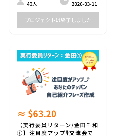
2026-03-11
46人
無理のない形で、想いに参加したい方にお
すすめです。
何口でもご支援いただけます。
プロジェクトは終了しました
【リターン内容】
・活動報告のご案内
※本枠には、パンフレット・小冊子等への
お名前掲載、
チーム女神からのご案内は含まれませ
ん。
※当日の観覧は無料です。
≈ $63.20
【実行委員リターン/金田千和
①】注目度アップ🎙️交流会で