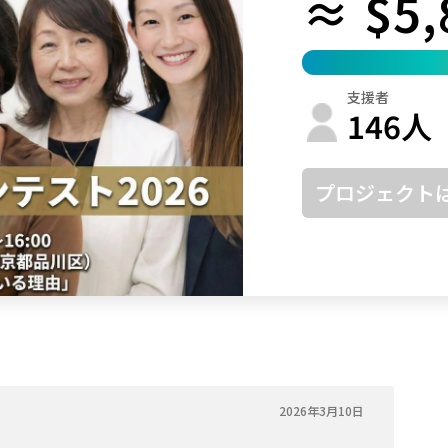
≈ $5,
鳥取
島根
岡山
広島
山口
徳島
香川
愛媛
高知
支援者
福岡
佐賀
長崎
熊本
大分
宮崎
鹿児島
沖縄
146
人
プロジェクト
2026年3月10日