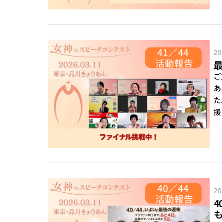
20
ご
あ
た
援
20
4