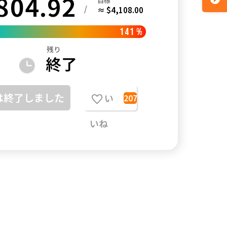
804.92
目標
/
≈ $4,108.00
141
%
残り
終了
は終了しました
い
207
いね