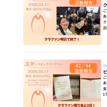
ご
あ
ク
丘
20
ご
あ
支
1