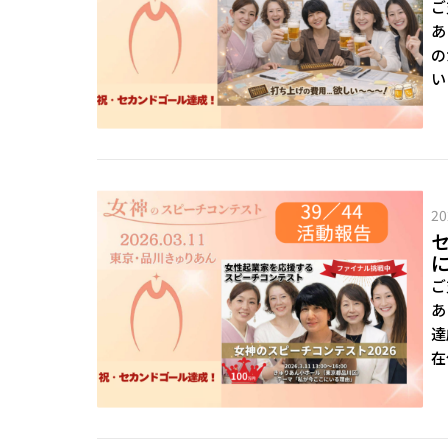
ご
あ
の
い
20
ご
あ
達
在