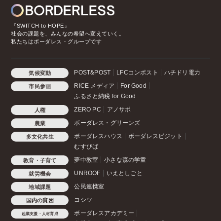
『SWITCH to HOPE』
社会の課題を、みんなの希望へ変えていく。
私たちはボーダレス・グループです
POST&POST
LFCコンポスト
ハチドリ電力
気候変動
RICE メディア
For Good
市民参画
ふるさと納税 for Good
ZERO PC
アノサポ
人権
ボーダレス・グリーンズ
農業
ボーダレスハウス
ボーダレスビジット
多文化共生
むすびば
夢中教室
小さな森の学童
教育・子育て
UNROOF
いえとしごと
就労機会
公民連携室
地域課題
コシツ
国内の貧困
ボーダレスアカデミー
起業支援・人材育成