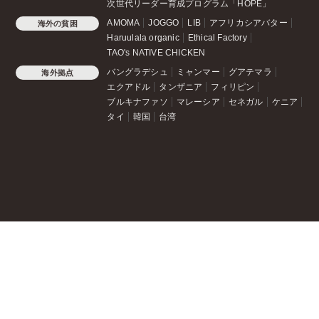
次世代リーダー育成プログラム「HOPE」
AMOMA
JOGGO
LIB
アフリカシアバター
海外の貧困
Haruulala organic
Ethical Factory
TAO's NATIVE CHICKEN
バングラデシュ
ミャンマー
グアテマラ
海外拠点
エクアドル
タンザニア
フィリピン
ブルキナファソ
マレーシア
セネガル
ケニア
タイ
韓国
台湾