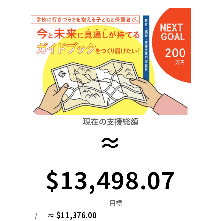
関東
中国
鳥取
茨城
栃木
群馬
埼玉
千葉
東京
神奈川
四国
徳島
中部
新潟
富山
石川
福井
山梨
長野
岐阜
九州・沖縄
福岡
近畿
三重
滋賀
京都
大阪
兵庫
奈良
和歌山
中国
鳥取
島根
岡山
広島
山口
四国
現在の支援総額
≈
徳島
香川
愛媛
高知
九州・沖縄
福岡
佐賀
長崎
熊本
大分
宮崎
鹿児島
$13,498.07
目標
/
≈ $11,376.00