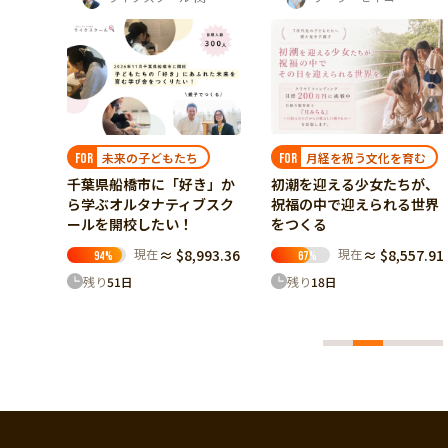
月経を祝う文化を育む
どもたち
ガザの子ども達
FOR
FOR
初潮を迎える少女たちが、
に​「好き」か
ガザ避難民キャンプ
祝福の中で迎えられる世界
ナティブスク
もたちへ。失われた
をつくる
たい！
再建し、学びと希望
戻したい
現在
≈ $8,557.91
在
≈ $8,993.36
67
%
現在
≈ $6,
42
%
残り
18
日
残り
20
日