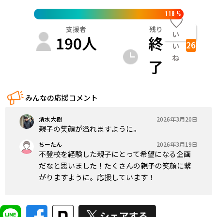
118
%
支援者
残り
い
190
人
終
26
い
ね
了
みんなの応援コメント
清水大樹
2026年3月20日
親子の笑顔が溢れますように。
ちーたん
2026年3月19日
不登校を経験した親子にとって希望になる企画
だなと思いました！たくさんの親子の笑顔に繋
がりますように。応援しています！