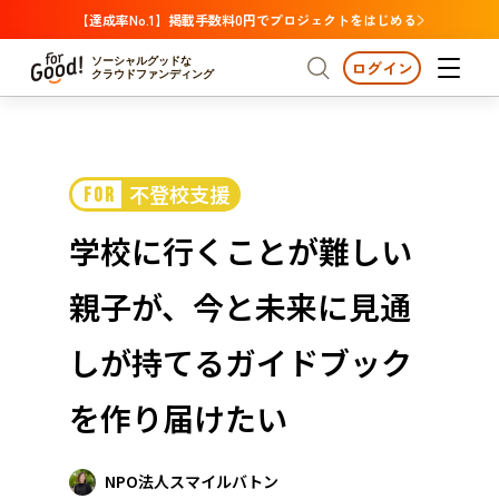
【達成率No.1】掲載手数料0円でプロジェクトをはじめる
ソーシャルグッドな
ログイン
クラウドファンディング
プロジェクトからさがす
不登校支援
FOR
注目
新着
支援金額が多い
プロジェクトからさがす
注目
新着
支援金額
支援人数が多い
終了日が近い
学校に行くことが難しい
カテゴリーからさがす
国際協力
医療・福祉
カテゴリーからさがす
人権・マイノリティ
親子が、今と未来に見通
国際協力
医療・福祉
子ども・教育
動物
地域活性
フード・農業
文化
北海道・東北
地域からさがす
北海
しが持てるガイドブック
環境・エシカル
人権・マイノリティ
関東
茨城
災害
を作り届けたい
社会貢献
中部
地域からさがす
新潟
北海道・東北
近畿
NPO法人スマイルバトン
三重
北海道
青森
岩手
宮城
秋田
山形
福島