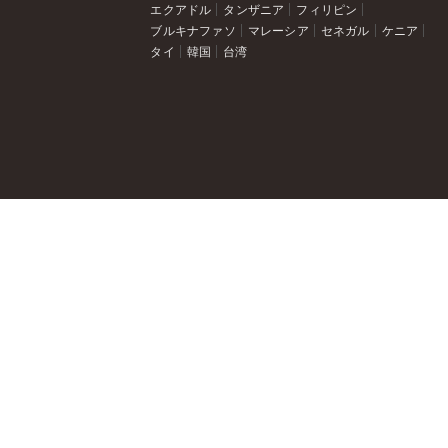
エクアドル
タンザニア
フィリピン
ブルキナファソ
マレーシア
セネガル
ケニア
タイ
韓国
台湾