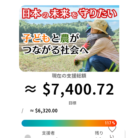
関東
中国
鳥取
茨城
栃木
群馬
埼玉
千葉
東京
神奈川
四国
徳島
中部
新潟
富山
石川
福井
山梨
長野
岐阜
九州・沖縄
福岡
近畿
三重
滋賀
京都
大阪
兵庫
奈良
和歌山
中国
鳥取
島根
岡山
広島
山口
四国
現在の支援総額
≈ $7,400.72
徳島
香川
愛媛
高知
九州・沖縄
福岡
佐賀
長崎
熊本
大分
宮崎
鹿児島
目標
/
≈ $6,320.00
117
%
支援者
残り
い