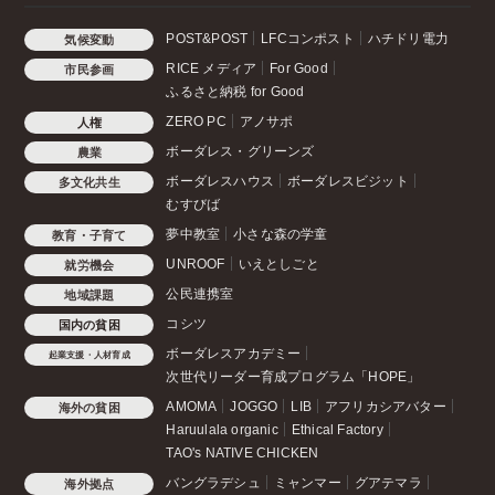
POST&POST
LFCコンポスト
ハチドリ電力
気候変動
RICE メディア
For Good
市民参画
ふるさと納税 for Good
ZERO PC
アノサポ
人権
ボーダレス・グリーンズ
農業
ボーダレスハウス
ボーダレスビジット
多文化共生
むすびば
夢中教室
小さな森の学童
教育・子育て
UNROOF
いえとしごと
就労機会
公民連携室
地域課題
コシツ
国内の貧困
ボーダレスアカデミー
起業支援・人材育成
次世代リーダー育成プログラム「HOPE」
AMOMA
JOGGO
LIB
アフリカシアバター
海外の貧困
Haruulala organic
Ethical Factory
TAO's NATIVE CHICKEN
バングラデシュ
ミャンマー
グアテマラ
海外拠点