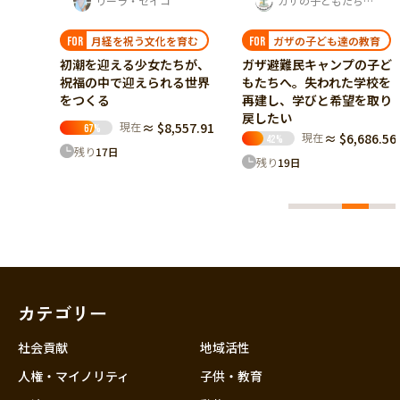
ライクスクール 関口桃子
リーラ・セイコ
ガザの子どもたちを支援する会
月経を祝う文化を育む
ガザの子ども達の教育
FOR
FOR
き」か
初潮を迎える少女たちが、
ガザ避難民キャンプの子ど
ブスク
祝福の中で迎えられる世界
もたちへ。失われた学校を
をつくる
再建し、学びと希望を取り
戻したい
46.16
現在
≈ $8,557.91
67
%
現在
≈ $6,686.56
42
%
残り
17
日
残り
19
日
カテゴリー
社会貢献
地域活性
人権・マイノリティ
子供・教育