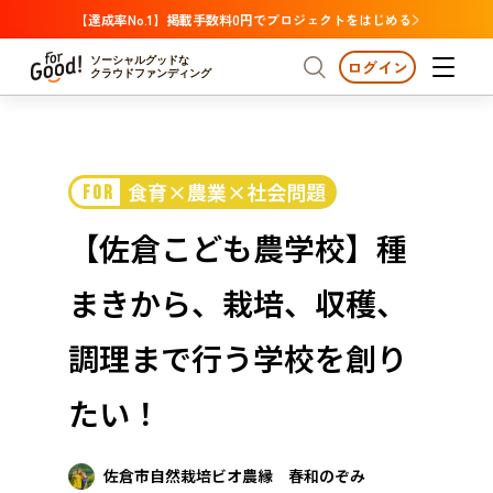
【達成率No.1】掲載手数料0円でプロジェクトをはじめる
ソーシャルグッドな
ログイン
クラウドファンディング
プロジェクトからさがす
食育×農業×社会問題
FOR
注目
新着
支援金額が多い
プロジェクトからさがす
注目
新着
支援金額
支援人数が多い
終了日が近い
【佐倉こども農学校】種
カテゴリーからさがす
国際協力
医療・福祉
カテゴリーからさがす
人権・マイノリティ
まきから、栽培、収穫、
国際協力
医療・福祉
子ども・教育
動物
地域活性
フード・農業
文化
北海道・東北
地域からさがす
北海
調理まで行う学校を創り
環境・エシカル
人権・マイノリティ
関東
茨城
災害
たい！
社会貢献
中部
地域からさがす
新潟
北海道・東北
近畿
佐倉市自然栽培ビオ農縁 春和のぞみ
三重
北海道
青森
岩手
宮城
秋田
山形
福島