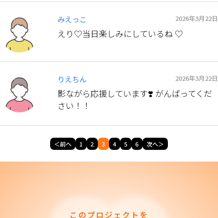
2026年3月22日
みえっこ
えり♡当日楽しみにしているね ♡
2026年3月22日
りえちん
影ながら応援しています❣️ がんばってくだ
さい！！
＜前へ
1
2
3
4
5
6
次へ＞
このプロジェクトを