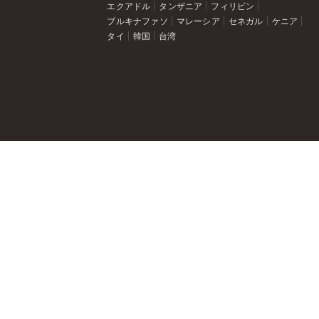
エクアドル
タンザニア
フィリピン
ブルキナファソ
マレーシア
セネガル
ケニア
タイ
韓国
台湾