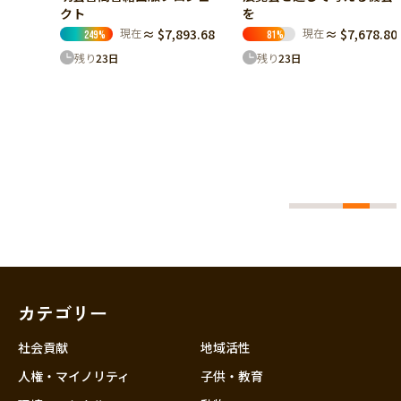
クト
を
現在
≈ $7,893.68
現在
≈ $7,678.80
249
%
81
%
起
残り
23
日
残り
23
日
焼】ア
の創作
をお願
88.36
カテゴリー
社会貢献
地域活性
人権・マイノリティ
子供・教育