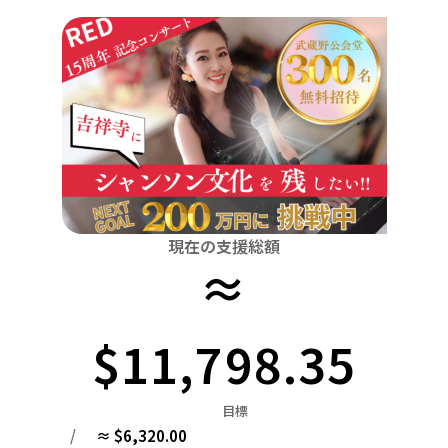
関東
中国
鳥取
茨城
栃木
群馬
埼玉
千葉
東京
神奈川
四国
徳島
中部
新潟
富山
石川
福井
山梨
長野
岐阜
九州・沖縄
福岡
近畿
三重
滋賀
京都
大阪
兵庫
奈良
和歌山
中国
鳥取
島根
岡山
広島
山口
四国
現在の支援総額
≈
徳島
香川
愛媛
高知
九州・沖縄
福岡
佐賀
長崎
熊本
大分
宮崎
鹿児島
$11,798.35
目標
/
≈ $6,320.00