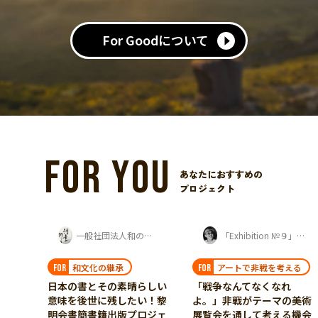
For Goodについて
FOR YOU
あなたにおすすめの
プロジェクト
一般社団法人和の道黎明会
「Exhibition №９」プロジェクト
和文化の継承
アートで非戦を考える
FOR
FOR
日本の書とその素晴らしい
「戦争なんてなくなれ
意味を後世に残したい！黎
よ。」非戦がテーマの美術
明会書簡書籍出版プロジェ
展覧会を通して考える機会