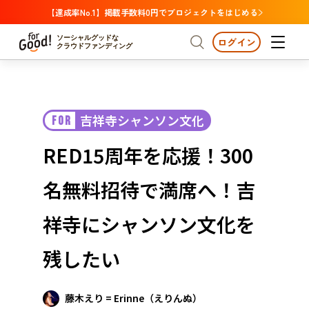
【達成率No.1】掲載手数料0円でプロジェクトをはじめる
ソーシャルグッドな
ログイン
クラウドファンディング
プロジェクトからさがす
吉祥寺シャンソン文化
FOR
注目
新着
支援金額が多い
プロジェクトからさがす
注目
新着
支援金額
支援人数が多い
終了日が近い
RED15周年を応援！300
カテゴリーからさがす
国際協力
医療・福祉
カテゴリーからさがす
人権・マイノリティ
名無料招待で満席へ！吉
国際協力
医療・福祉
子ども・教育
動物
地域活性
フード・農業
文化
北海道・東北
地域からさがす
北海
祥寺にシャンソン文化を
環境・エシカル
人権・マイノリティ
関東
茨城
災害
残したい
社会貢献
中部
地域からさがす
新潟
北海道・東北
近畿
藤木えり = Erinne（えりんぬ）
三重
北海道
青森
岩手
宮城
秋田
山形
福島