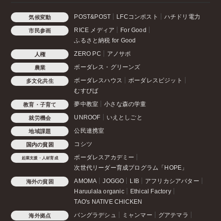
POST&POST
LFCコンポスト
ハチドリ電力
気候変動
RICE メディア
For Good
市民参画
ふるさと納税 for Good
ZERO PC
アノサポ
人権
ボーダレス・グリーンズ
農業
ボーダレスハウス
ボーダレスビジット
多文化共生
むすびば
夢中教室
小さな森の学童
教育・子育て
UNROOF
いえとしごと
就労機会
公民連携室
地域課題
コシツ
国内の貧困
ボーダレスアカデミー
起業支援・人材育成
次世代リーダー育成プログラム「HOPE」
AMOMA
JOGGO
LIB
アフリカシアバター
海外の貧困
Haruulala organic
Ethical Factory
TAO's NATIVE CHICKEN
バングラデシュ
ミャンマー
グアテマラ
海外拠点