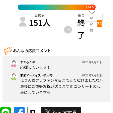
186
%
支援者
残り
い
151
人
終
24
い
ね
了
みんなの応援コメント
すぐるんぬ
2026年4月21日
応援しています！
未来アーティストたっち
2026年4月21日
えりんぬクラファン今日まで走り抜けましたね✨
最後にご懐妊お祝い送ります🥂 コンサート楽し
みにしています☺️