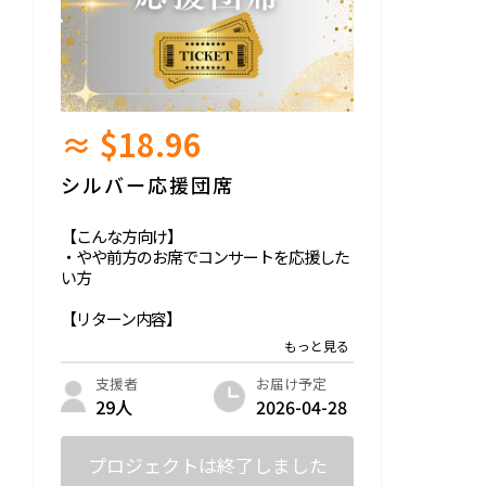
≈ $18.96
シルバー応援団席
【こんな方向け】
・やや前方のお席でコンサートを応援した
い方
【リターン内容】
・感謝の気持ちを込めて、会場5,6,7列の優
先席にお座り頂きます
・会場までの交通費はご購入者様負担とな
お届け予定
支援者
ります
2026-04-28
29人
プロジェクトは終了しました