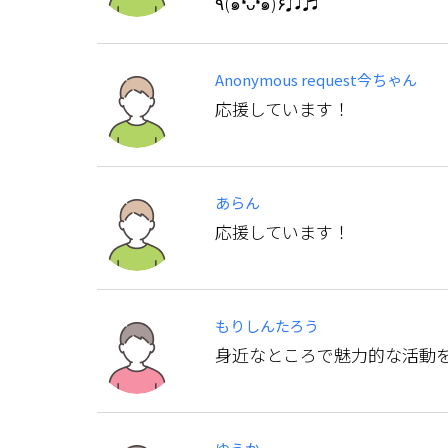
٩(๑❛ᴗ❛๑)۶♫♬
Anonymous request今ちゃん
応援しています！
あらん
応援しています！
もりしんたろう
身近なところで魅力的な活動