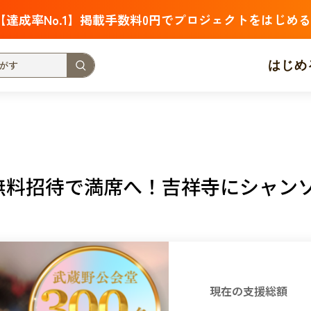
【達成率No.1】掲載手数料0円でプロジェクトをはじめる
はじめ
支援金額が多い
支援人数が多い
終了日が近い
・福祉
子ども・教育
動物
地域活性
フード・農業
0名無料招待で満席へ！吉祥寺にシャ
北海道
青森
岩手
宮城
秋田
山形
福島
茨城
栃木
群馬
埼玉
千葉
東京
神奈川
新潟
富山
石川
福井
山梨
長野
岐阜
静岡
愛
現在の支援総額
三重
滋賀
京都
大阪
兵庫
奈良
和歌山