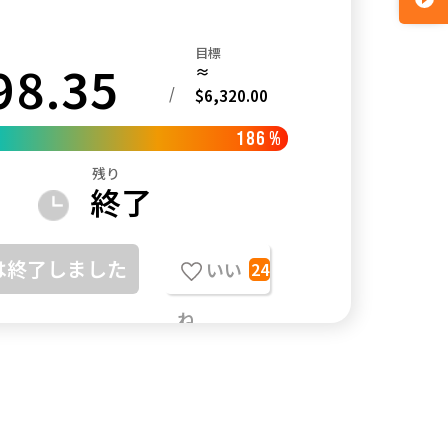
目標
98.35
≈
/
$6,320.00
186
%
残り
終了
は終了しました
いい
24
ね