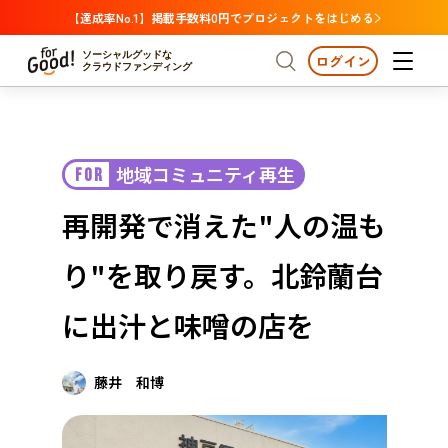
【達成率No.1】掲載手数料0円でプロジェクトをはじめる
ソーシャルグッドな
ログイン
クラウドファンディング
プロジェクトからさがす
地域コミュニティ再生
FOR
注目
新着
支援金額が多い
プロジェクトからさがす
注目
新着
支援金額
支援人数が多い
終了日が近い
再開発で消えた"人の温も
カテゴリーからさがす
国際協力
医療・福祉
カテゴリーからさがす
人権・マイノリティ
り"を取り戻す。北鈴蘭台
国際協力
医療・福祉
子ども・教育
動物
地域活性
フード・農業
文化
北海道・東北
地域からさがす
北海
に出汁と味噌の店を
環境・エシカル
人権・マイノリティ
関東
茨城
災害
社会貢献
藤井 和博
中部
地域からさがす
新潟
北海道・東北
近畿
三重
北海道
青森
岩手
宮城
秋田
山形
福島