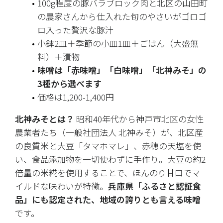
100g程度の豚バラブロック肉と北区の山田町
の農家さんから仕入れた旬のやさいがゴロゴ
ロ入った贅沢な豚汁
小鉢2皿＋季節の小皿1皿＋ごはん（大盛無
料）＋漬物
味噌は「赤味噌」「白味噌」「北神みそ」の
3種から選べます
価格は1,200-1,400円
北神みそとは？
 昭和40年代から神戸市北区の女性
農業者たち（一般社団法人 北神みそ）が、北区産
の良質米と大豆「タマホマレ」、赤穂の天塩を使
い、食品添加物を一切使わずに手作り。大豆の約2
倍量の米糀を使用することで、ほんのり甘口でマ
イルドな味わいが特徴。
兵庫県「ふるさと認証食
品」にも認定された、地域の誇りとも言える味噌
です。