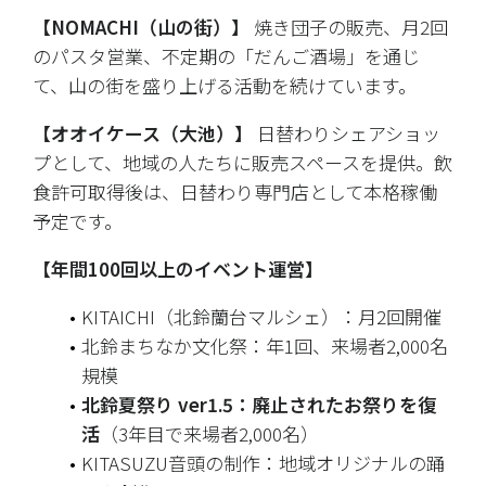
【NOMACHI（山の街）】
 焼き団子の販売、月2回
のパスタ営業、不定期の「だんご酒場」を通じ
て、山の街を盛り上げる活動を続けています。
【オオイケース（大池）】
 日替わりシェアショッ
プとして、地域の人たちに販売スペースを提供。飲
食許可取得後は、日替わり専門店として本格稼働
予定です。
【年間100回以上のイベント運営】
KITAICHI（北鈴蘭台マルシェ）：月2回開催
北鈴まちなか文化祭：年1回、来場者2,000名
規模
北鈴夏祭り ver1.5：廃止されたお祭りを復
活
（3年目で来場者2,000名）
KITASUZU音頭の制作：地域オリジナルの踊