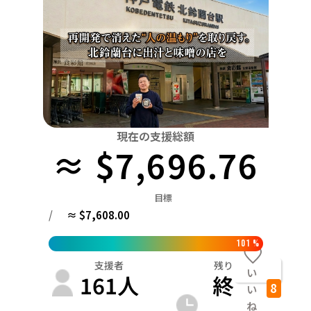
関東
中国
鳥取
茨城
栃木
群馬
埼玉
千葉
東京
神奈川
四国
徳島
中部
新潟
富山
石川
福井
山梨
長野
岐阜
九州・沖縄
福岡
近畿
三重
滋賀
京都
大阪
兵庫
奈良
和歌山
中国
現在の支援総額
鳥取
島根
岡山
広島
山口
≈ $7,696.76
四国
徳島
香川
愛媛
高知
目標
九州・沖縄
/
≈ $7,608.00
福岡
佐賀
長崎
熊本
大分
宮崎
鹿児島
101
%
支援者
残り
い
161
人
終
8
い
ね