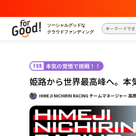
ソーシャルグッドな
クラウドファンディング
プロジェクトからさがす
注目
新着
本気の覚悟で挑戦！！
FOR
カテゴリーからさがす
国際協力
医療
姫路から世界最高峰へ。本
災害
社会貢献
北海道・東北
地域からさがす
HIMEJI NICHIRIN RACING チームマネージャー 
関東
中部
近畿