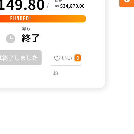
149.80
目標
/
≈ $34,870.00
FUNDED!
残り
終了
は終了しました
いい
8
ね