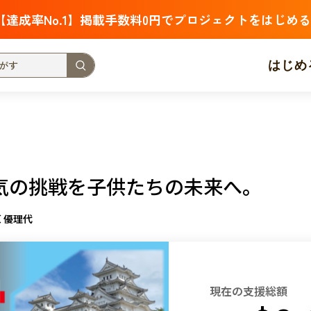
【達成率No.1】掲載手数料0円でプロジェクトをはじめる
はじめ
支援金額が多い
支援人数が多い
終了日が近い
・福祉
子ども・教育
動物
地域活性
フード・農業
気の挑戦を子供たちの未来へ。
北海道
青森
岩手
宮城
秋田
山形
福島
高原 優理代
茨城
栃木
群馬
埼玉
千葉
東京
神奈川
新潟
富山
石川
福井
山梨
長野
岐阜
静岡
愛
現在の支援総額
三重
滋賀
京都
大阪
兵庫
奈良
和歌山