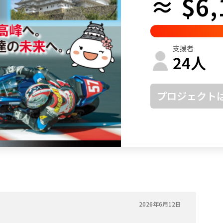
≈ $6,
鳥取
島根
岡山
広島
山口
徳島
香川
愛媛
高知
支援者
福岡
佐賀
長崎
熊本
大分
宮崎
鹿児島
沖縄
24
人
プロジェクト
2026年6月12日