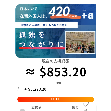
関東
中国
鳥取
茨城
栃木
群馬
埼玉
千葉
東京
神奈川
四国
徳島
中部
新潟
富山
石川
福井
山梨
長野
岐阜
九州・沖縄
福岡
近畿
三重
滋賀
京都
大阪
兵庫
奈良
和歌山
中国
鳥取
島根
岡山
広島
山口
四国
現在の支援総額
≈ $853.20
徳島
香川
愛媛
高知
九州・沖縄
福岡
佐賀
長崎
熊本
大分
宮崎
鹿児島
目標
/
≈ $3,223.20
FUNDED!
支援者
残り
い