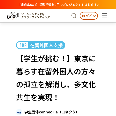
【達成率No.1】掲載手数料0円でプロジェクトをはじめる
ソーシャルグッドな
ログイン
クラウドファンディング
プロジェクトからさがす
在留外国人支援
FOR
注目
新着
支援金額が多い
プロジェクトからさがす
注目
新着
支援金額
支援人数が多い
終了日が近い
【学生が挑む！】東京に
カテゴリーからさがす
国際協力
医療・福祉
カテゴリーからさがす
人権・マイノリティ
暮らす在留外国人の方々
国際協力
医療・福祉
子ども・教育
動物
地域活性
フード・農業
文化
北海道・東北
地域からさがす
北海
の孤立を解消し、多文化
環境・エシカル
人権・マイノリティ
関東
茨城
災害
共生を実現！
社会貢献
中部
地域からさがす
新潟
北海道・東北
近畿
学生団体connec＋a（コネクタ）
三重
北海道
青森
岩手
宮城
秋田
山形
福島