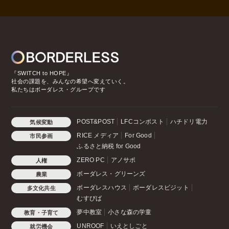
『SWITCH to HOPE』
社会の課題を、みんなの希望へ変えていく。
私たちはボーダレス・グループです
POST&POST
LFCコンポスト
ハチドリ電力
気候変動
RICE メディア
For Good
市民参画
ふるさと納税 for Good
ZERO PC
アノサポ
人権
ボーダレス・グリーンズ
農業
ボーダレスハウス
ボーダレスビジット
多文化共生
むすびば
夢中教室
小さな森の学童
教育・子育て
UNROOF
いえとしごと
就労機会