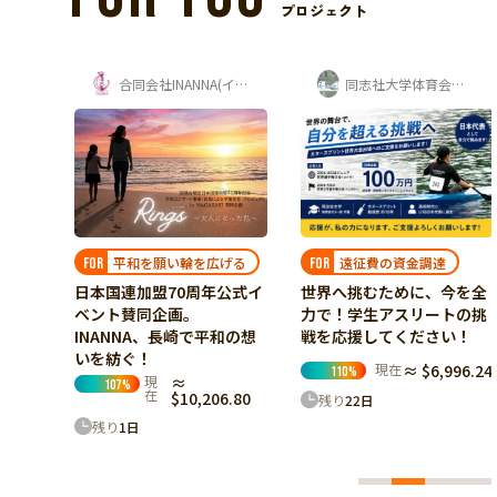
プロジェクト
合同会社INANNA(イナンナ)
同志社大学体育会カヌー部 寺岡夏鈴
hamiii ｜Kavi & Kaho
遠征費の資金調達
げる
原風景を繋ぐ未来
FOR
FOR
世界へ挑むために、今を全
公式イ
ネパール・ゴルケ村の紅茶
力で！学生アスリートの挑
と共に、Origin〈原風景〉
戦を応援してください！
和の想
をもう一世代先へ繋ぐ挑戦
現在
≈ $6,996.24
現在
≈ $4,985.22
110
%
17
%
6.80
残り
22
日
残り
22
日