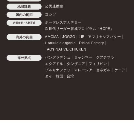
公民連携室
地域課題
コシツ
国内の貧困
ボーダレスアカデミー
起業支援・人材育成
次世代リーダー育成プログラム「HOPE」
AMOMA
JOGGO
LIB
アフリカシアバター
海外の貧困
Haruulala organic
Ethical Factory
TAO's NATIVE CHICKEN
バングラデシュ
ミャンマー
グアテマラ
海外拠点
エクアドル
タンザニア
フィリピン
ブルキナファソ
マレーシア
セネガル
ケニア
タイ
韓国
台湾