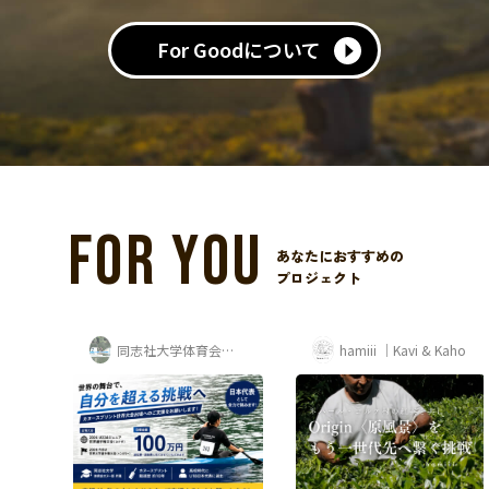
For Goodについて
FOR YOU
あなたにおすすめの
プロジェクト
志社大学体育会カヌー部 寺岡夏鈴
hamiii ｜Kavi & Kaho
ワールドごきげんプロジェクト