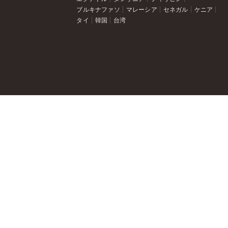
ブルキナファソ
マレーシア
セネガル
ケニア
タイ
韓国
台湾