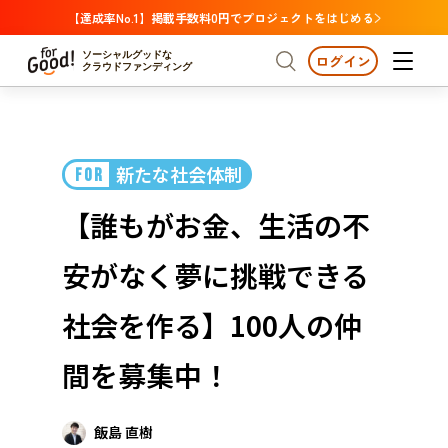
【達成率No.1】掲載手数料0円でプロジェクトをはじめる
ソーシャルグッドな
ログイン
クラウドファンディング
プロジェクトからさがす
新たな社会体制
FOR
注目
新着
支援金額が多い
プロジェクトからさがす
注目
新着
支援金額
支援人数が多い
終了日が近い
【誰もがお金、生活の不
カテゴリーからさがす
国際協力
医療・福祉
カテゴリーからさがす
人権・マイノリティ
安がなく夢に挑戦できる
国際協力
医療・福祉
子ども・教育
動物
地域活性
フード・農業
文化
北海道・東北
地域からさがす
北海
社会を作る】100人の仲
環境・エシカル
人権・マイノリティ
関東
茨城
災害
間を募集中！
社会貢献
中部
地域からさがす
新潟
北海道・東北
近畿
飯島 直樹
三重
北海道
青森
岩手
宮城
秋田
山形
福島