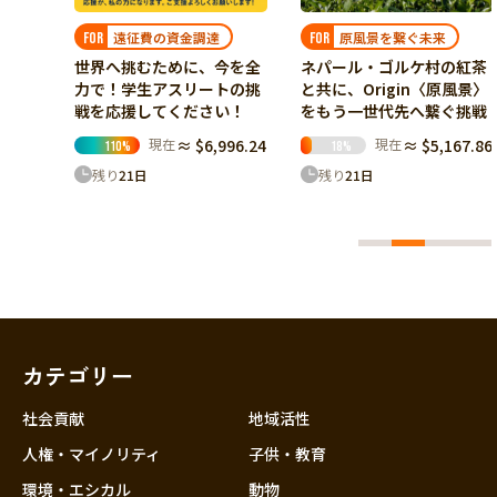
輝く大人たちの夢叶
原風景を繋ぐ未来
FOR
FOR
今を全
ワールドごきげんプロジェ
ネパール・ゴルケ村の紅茶
トの挑
クト発足記念お祝い✨輝く
と共に、Origin〈原風景〉
い！
大人達のごきげんコンサー
をもう一世代先へ繋ぐ挑戦
ト✨
96.24
現在
≈ $5,167.86
18
%
現在
≈ $4,094.29
215
%
残り
21
日
残り
1
日
カテゴリー
社会貢献
地域活性
人権・マイノリティ
子供・教育
環境・エシカル
動物