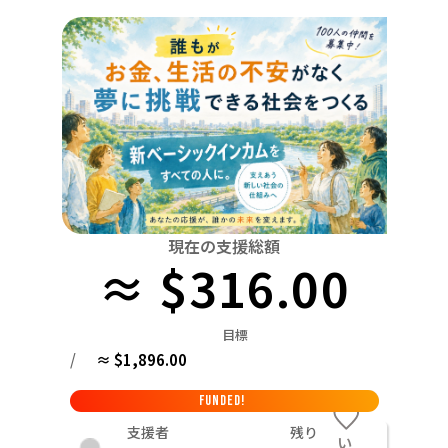
関東
中国
鳥取
茨城
栃木
群馬
埼玉
千葉
東京
神奈川
四国
徳島
中部
新潟
富山
石川
福井
山梨
長野
岐阜
九州・沖縄
福岡
近畿
三重
滋賀
京都
大阪
兵庫
奈良
和歌山
中国
鳥取
島根
岡山
広島
山口
四国
現在の支援総額
≈ $316.00
徳島
香川
愛媛
高知
九州・沖縄
福岡
佐賀
長崎
熊本
大分
宮崎
鹿児島
目標
/
≈ $1,896.00
FUNDED!
支援者
残り
い