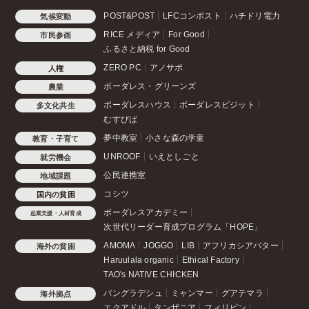
POST&POST
LFCコンポスト
ハチドリ電力
気候変動
RICE メディア
For Good
市民参画
ふるさと納税 for Good
ZERO PC
アノサポ
人権
ボーダレス・グリーンズ
農業
ボーダレスハウス
ボーダレスビジット
多文化共生
むすびば
夢中教室
小さな森の学童
教育・子育て
UNROOF
いえとしごと
就労機会
公民連携室
地域課題
コシツ
国内の貧困
ボーダレスアカデミー
起業支援・人材育成
次世代リーダー育成プログラム「HOPE」
AMOMA
JOGGO
LIB
アフリカシアバター
海外の貧困
Haruulala organic
Ethical Factory
TAO's NATIVE CHICKEN
バングラデシュ
ミャンマー
グアテマラ
海外拠点
エクアドル
タンザニア
フィリピン