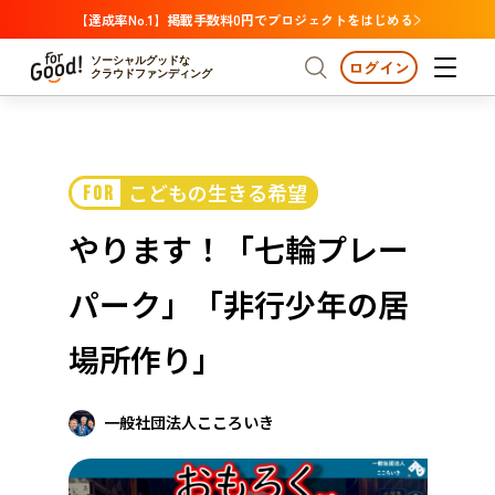
【達成率No.1】掲載手数料0円でプロジェクトをはじめる
ソーシャルグッドな
ログイン
クラウドファンディング
プロジェクトからさがす
こどもの生きる希望
FOR
注目
新着
支援金額が多い
プロジェクトからさがす
注目
新着
支援金額
支援人数が多い
終了日が近い
やります！「七輪プレー
カテゴリーからさがす
国際協力
医療・福祉
カテゴリーからさがす
人権・マイノリティ
パーク」「非行少年の居
国際協力
医療・福祉
子ども・教育
動物
地域活性
フード・農業
文化
北海道・東北
地域からさがす
北海
場所作り」
環境・エシカル
人権・マイノリティ
関東
茨城
災害
社会貢献
一般社団法人こころいき
中部
地域からさがす
新潟
北海道・東北
近畿
三重
北海道
青森
岩手
宮城
秋田
山形
福島