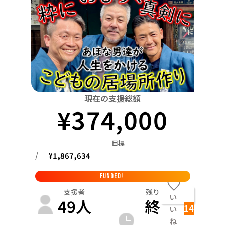
関東
中国
鳥取
茨城
栃木
群馬
埼玉
千葉
東京
神奈川
四国
徳島
中部
新潟
富山
石川
福井
山梨
長野
岐阜
九州・沖縄
福岡
近畿
三重
滋賀
京都
大阪
兵庫
奈良
和歌山
中国
現在の支援総額
鳥取
島根
岡山
広島
山口
¥
374,000
四国
徳島
香川
愛媛
高知
目標
九州・沖縄
/
¥
1,867,634
福岡
佐賀
長崎
熊本
大分
宮崎
鹿児島
FUNDED!
支援者
残り
い
49
人
終
14
い
ね