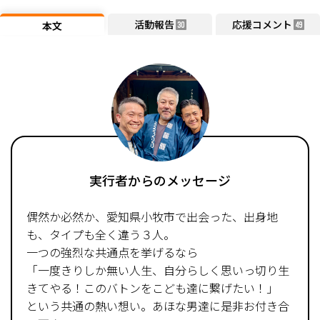
活動報告
応援コメント
本文
30
49
実行者からのメッセージ
偶然か必然か、愛知県小牧市で出会った、出身地
も、タイプも全く違う３人。
一つの強烈な共通点を挙げるなら
「一度きりしか無い人生、自分らしく思いっ切り生
きてやる！このバトンをこども達に繋げたい！」
という共通の熱い想い。あほな男達に是非お付き合