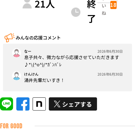
21
人
終
18
い
ね
了
みんなの応援コメント
なー
2026年6月30日
息子共々、微力ながら応援させていただきます
♪*\(^o^)/*ｶﾞﾝﾊﾞﾚ
けんけん
2026年6月30日
涌井先輩だいすき！
FOR GOOD