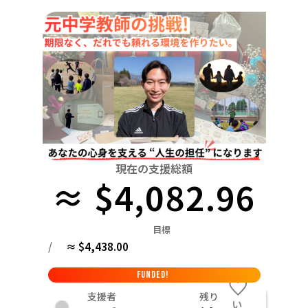
関東
中国
鳥取
茨城
栃木
群馬
埼玉
千葉
東京
神奈川
四国
徳島
中部
新潟
富山
石川
福井
山梨
長野
岐阜
九州・沖縄
福岡
近畿
三重
滋賀
京都
大阪
兵庫
奈良
和歌山
中国
鳥取
島根
岡山
広島
山口
四国
現在の支援総額
≈ $4,082.96
徳島
香川
愛媛
高知
九州・沖縄
福岡
佐賀
長崎
熊本
大分
宮崎
鹿児島
目標
/
≈ $4,438.00
FUNDED!
支援者
残り
い