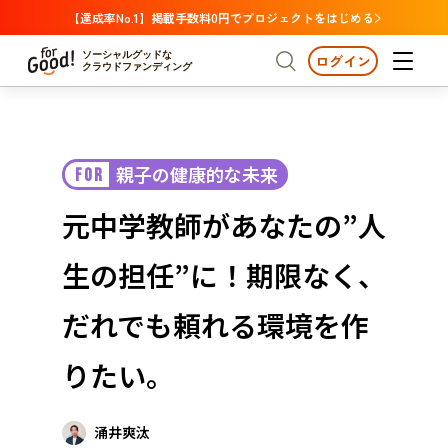
【達成率No.1】掲載手数料0円でプロジェクトをはじめる
ソーシャルグッドな
ログイン
クラウドファンディング
プロジェクトからさがす
親子の健康的な未来
FOR
注目
新着
支援金額が多い
プロジェクトからさがす
注目
新着
支援金額
支援人数が多い
終了日が近い
元中学教師があなたの”人
カテゴリーからさがす
国際協力
医療・福祉
カテゴリーからさがす
人権・マイノリティ
生の担任”に！期限なく、
国際協力
医療・福祉
子ども・教育
動物
地域活性
フード・農業
文化
北海道・東北
地域からさがす
北海
だれでも頼れる環境を作
環境・エシカル
人権・マイノリティ
関東
茨城
災害
りたい。
社会貢献
中部
地域からさがす
新潟
北海道・東北
近畿
涌井爽汰
三重
北海道
青森
岩手
宮城
秋田
山形
福島