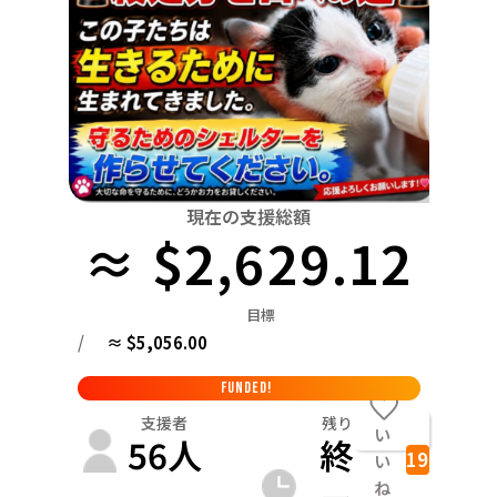
関東
中国
鳥取
茨城
栃木
群馬
埼玉
千葉
東京
神奈川
四国
徳島
中部
新潟
富山
石川
福井
山梨
長野
岐阜
九州・沖縄
福岡
近畿
三重
滋賀
京都
大阪
兵庫
奈良
和歌山
中国
現在の支援総額
鳥取
島根
岡山
広島
山口
≈ $2,629.12
四国
徳島
香川
愛媛
高知
目標
九州・沖縄
/
≈ $5,056.00
福岡
佐賀
長崎
熊本
大分
宮崎
鹿児島
FUNDED!
支援者
残り
い
56
人
終
19
い
ね