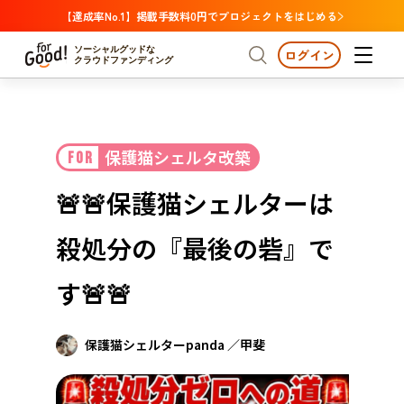
【達成率No.1】掲載手数料0円でプロジェクトをはじめる
ソーシャルグッドな
ログイン
クラウドファンディング
プロジェクトからさがす
保護猫シェルタ改築
FOR
注目
新着
支援金額が多い
プロジェクトからさがす
注目
新着
支援金額
支援人数が多い
終了日が近い
🚨🚨保護猫シェルターは
カテゴリーからさがす
国際協力
医療・福祉
カテゴリーからさがす
人権・マイノリティ
殺処分の『最後の砦』で
国際協力
医療・福祉
子ども・教育
動物
地域活性
フード・農業
文化
北海道・東北
地域からさがす
北海
す🚨🚨
環境・エシカル
人権・マイノリティ
関東
茨城
災害
社会貢献
保護猫シェルターpanda ／甲斐
中部
地域からさがす
新潟
北海道・東北
近畿
三重
北海道
青森
岩手
宮城
秋田
山形
福島