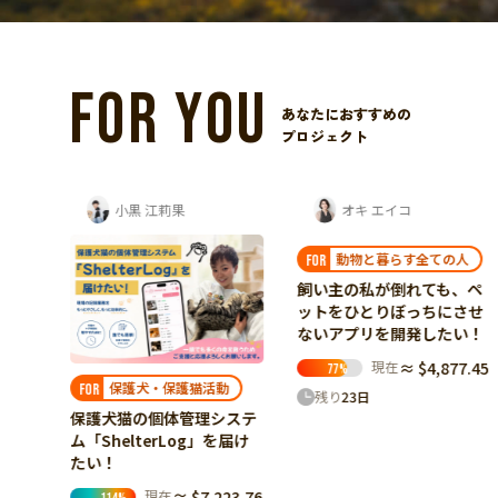
FOR YOU
あなたにおすすめの
プロジェクト
オキ エイコ
一般社団法人 Borneo Orangutan Survival...
動物と暮らす全ての人
野生動物保護
FOR
FOR
飼い主の私が倒れても、ペ
森に還る日を多くのオラン
ットをひとりぼっちにさせ
ウータンに。ボルネオの
ないアプリを開発したい！
「卒業生」たちの野生復帰
を支えたい
現在
≈ $4,877.45
77
%
現在
≈ $1,497.84
7
%
動
残り
23
日
残り
37
日
システ
を届け
23.76