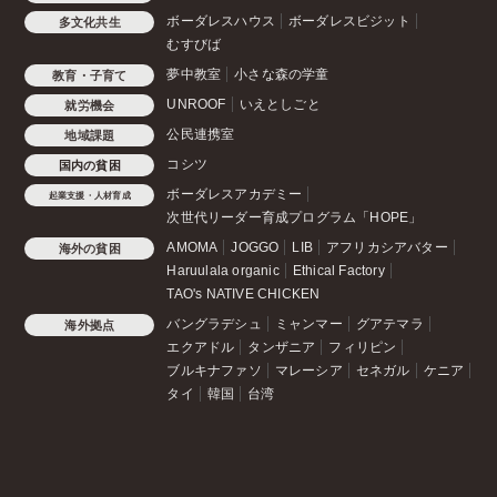
ボーダレスハウス
ボーダレスビジット
多文化共生
むすびば
夢中教室
小さな森の学童
教育・子育て
UNROOF
いえとしごと
就労機会
公民連携室
地域課題
コシツ
国内の貧困
ボーダレスアカデミー
起業支援・人材育成
次世代リーダー育成プログラム「HOPE」
AMOMA
JOGGO
LIB
アフリカシアバター
海外の貧困
Haruulala organic
Ethical Factory
TAO's NATIVE CHICKEN
バングラデシュ
ミャンマー
グアテマラ
海外拠点
エクアドル
タンザニア
フィリピン
ブルキナファソ
マレーシア
セネガル
ケニア
タイ
韓国
台湾