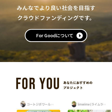
みんなでより良い社会を目指す
クラウドファンディングです。
For Goodについて
FOR YOU
あなたにおすすめの
プロジェクト
ートジボワール・日本 子どもアートフェ...
limerime (ライムライム) 須藤 紫音
脇田るい