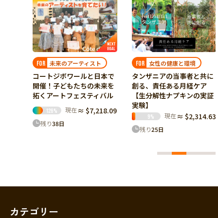
セネガルで取材活動
FOR
アラフォー元専業主婦が、
市民ジャーナリストとして
セネガルの”リアル"を届け
たい！
現在
≈ $1,750.00
34
%
ト
女性の健康と環境
FOR
残り
6
日
日本で
タンザニアの当事者と共に
未来を
創る、責任ある月経ケア
ィバル
【生分解性ナプキンの実証
実験】
18.09
現在
≈ $2,314.63
9
%
残り
25
日
カテゴリー