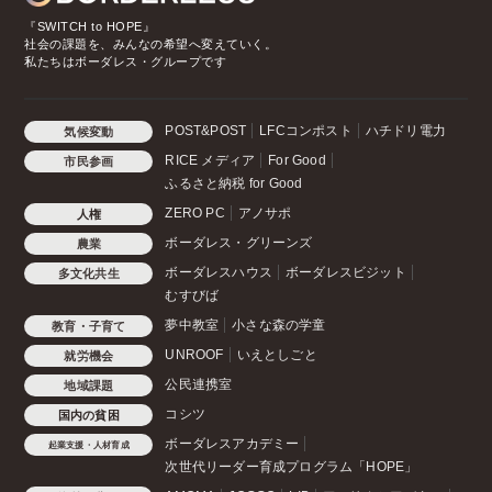
『SWITCH to HOPE』
社会の課題を、みんなの希望へ変えていく。
私たちはボーダレス・グループです
POST&POST
LFCコンポスト
ハチドリ電力
気候変動
RICE メディア
For Good
市民参画
ふるさと納税 for Good
ZERO PC
アノサポ
人権
ボーダレス・グリーンズ
農業
ボーダレスハウス
ボーダレスビジット
多文化共生
むすびば
夢中教室
小さな森の学童
教育・子育て
UNROOF
いえとしごと
就労機会
公民連携室
地域課題
コシツ
国内の貧困
ボーダレスアカデミー
起業支援・人材育成
次世代リーダー育成プログラム「HOPE」