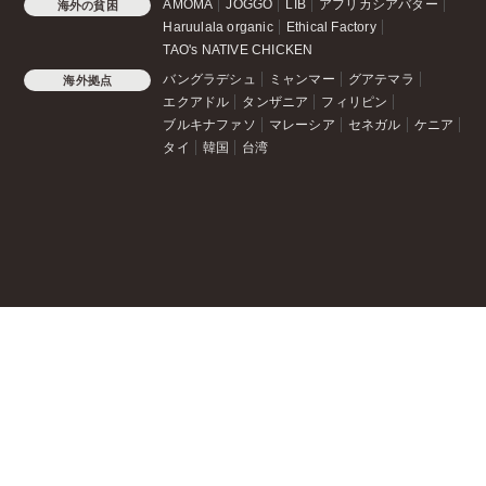
AMOMA
JOGGO
LIB
アフリカシアバター
海外の貧困
Haruulala organic
Ethical Factory
TAO's NATIVE CHICKEN
バングラデシュ
ミャンマー
グアテマラ
海外拠点
エクアドル
タンザニア
フィリピン
ブルキナファソ
マレーシア
セネガル
ケニア
タイ
韓国
台湾