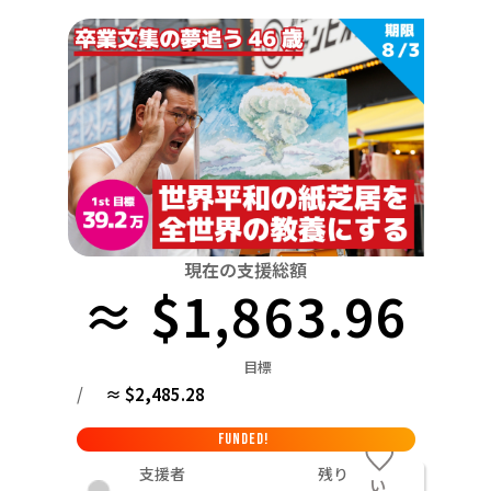
関東
中国
鳥取
茨城
栃木
群馬
埼玉
千葉
東京
神奈川
四国
徳島
中部
新潟
富山
石川
福井
山梨
長野
岐阜
九州・沖縄
福岡
近畿
三重
滋賀
京都
大阪
兵庫
奈良
和歌山
中国
鳥取
島根
岡山
広島
山口
四国
現在の支援総額
≈ $1,863.96
徳島
香川
愛媛
高知
九州・沖縄
福岡
佐賀
長崎
熊本
大分
宮崎
鹿児島
目標
/
≈ $2,485.28
FUNDED!
支援者
残り
い