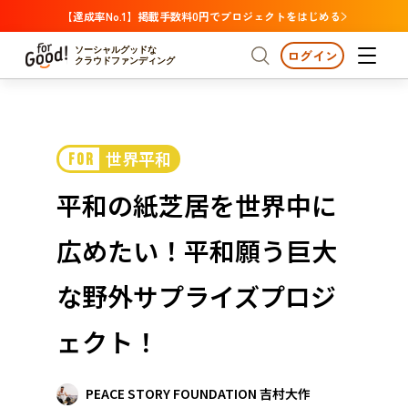
【達成率No.1】掲載手数料0円でプロジェクトをはじめる
ソーシャルグッドな
ログイン
クラウドファンディング
プロジェクトからさがす
世界平和
FOR
注目
新着
支援金額が多い
プロジェクトからさがす
注目
新着
支援金額
支援人数が多い
終了日が近い
平和の紙芝居を世界中に
カテゴリーからさがす
国際協力
医療・福祉
カテゴリーからさがす
人権・マイノリティ
広めたい！平和願う巨大
国際協力
医療・福祉
子ども・教育
動物
地域活性
フード・農業
文化
北海道・東北
地域からさがす
北海
な野外サプライズプロジ
環境・エシカル
人権・マイノリティ
関東
茨城
災害
ェクト！
社会貢献
中部
地域からさがす
新潟
北海道・東北
近畿
PEACE STORY FOUNDATION 吉村大作
三重
北海道
青森
岩手
宮城
秋田
山形
福島