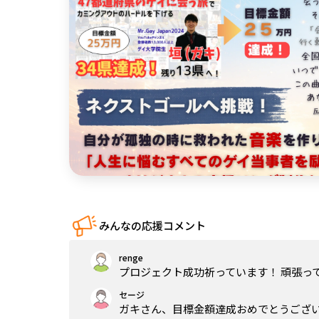
中国
四国
九州・沖縄
みんなの応援コメント
renge
プロジェクト成功祈っています！ 頑張っ
セージ
ガキさん、目標金額達成おめでとうござ