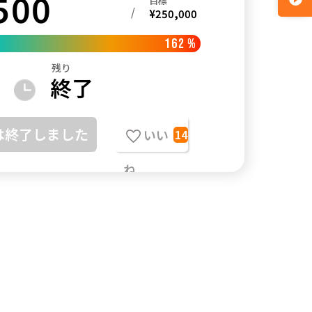
500
目標
/
¥
250,000
162
%
残り
終了
は終了しました
いい
14
ね