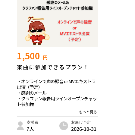
オンライン打ち上げイベントでは、旅を終
えての裏話やクイズ企画など、クリスマス
会を兼ねて楽しいイベントを開催いたしま
す。
1,500
円
楽曲に参加できるプラン！
・オンラインで声の録音 or MVエキストラ
出演（予定）
・感謝のメール
・クラファン報告用ラインオープンチャッ
ト参加権
※参加方法は検討中ですが、例えばオンラ
インで声を録音する、MV撮影に参加する
お届け予定
支援者
など、このプランで支援をしてくださった
2026-10-31
7人
方が何かしらの方法で楽曲に参加できるよ