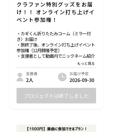
クラファン特別グッズをお届
け！！ オンライン打ち上げイ
ベント参加権！
・カギくん折りたたみコーム（ミラー付
き）お届け
・旅終了後、オンライン打ち上げイベント
参加権（12月開催予定）
・支援者として動画内でニックネーム紹介
・感謝のメール
・クラファン報告用ラインオープンチャッ
ト参加権
お届け予定
支援者
2026-09-30
2人
普段は販売していない、クラファン特別グ
ッズ「カギくんコーム」
〜カギくんのコンセプト〜
プロジェクトは終了しました
カミングアウトの語源であるクローゼット
に閉じこもっている状態の人を、カギくん
が鍵を開け、クローゼットから飛び出し自
由になってほしいという願いを込めて作っ
たキャラクターです。