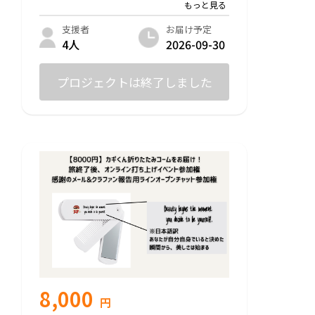
・感謝のメール
・クラファン報告用ラインオープンチャッ
ト参加権
お届け予定
支援者
2026-09-30
4人
普段は販売していない、クラファン特別グ
ッズ「カギくんポーチ」
そして絵柄はランダムな、世界で1枚だけ
プロジェクトは終了しました
の写真、ガキくんのサイン付きソロチェ
キ！
〜カギくんのコンセプト〜
カミングアウトの語源であるクローゼット
に閉じこもっている状態の人を、カギくん
が鍵を開け、クローゼットから飛び出し自
由になってほしいという願いを込めて作っ
たキャラクターです。
オンライン打ち上げイベントでは、旅を終
えての裏話やクイズ企画など、クリスマス
会を兼ねて楽しいイベントを開催いたしま
す。
8,000
円