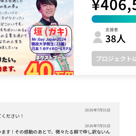
¥
406,
鳥取
島根
岡山
広島
山口
徳島
香川
愛媛
高知
支援者
福岡
佐賀
長崎
熊本
大分
宮崎
鹿児島
沖縄
38
人
プロジェクト
2026年7月31日
てください！
2026年7月31日
います！その感動のあとで、微々たる額で申し訳ないん