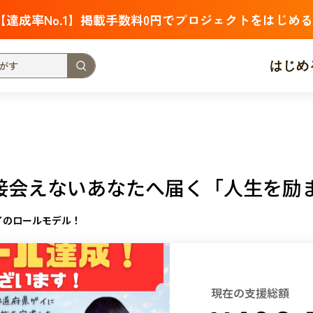
【達成率No.1】掲載手数料0円でプロジェクトをはじめる
はじめ
支援金額が多い
支援人数が多い
終了日が近い
・福祉
子ども・教育
動物
地域活性
フード・農業
接会えないあなたへ届く「人生を励
北海道
青森
岩手
宮城
秋田
山形
福島
イのロールモデル！
茨城
栃木
群馬
埼玉
千葉
東京
神奈川
新潟
富山
石川
福井
山梨
長野
岐阜
静岡
愛
現在の支援総額
三重
滋賀
京都
大阪
兵庫
奈良
和歌山