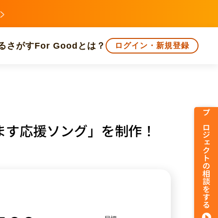
る
さがす
For Goodとは？
ログイン・新規登録
文化
環境・エシカル
人権・マイノリティ
プロジェクトの相談をする
ます応援ソング」を制作！
知