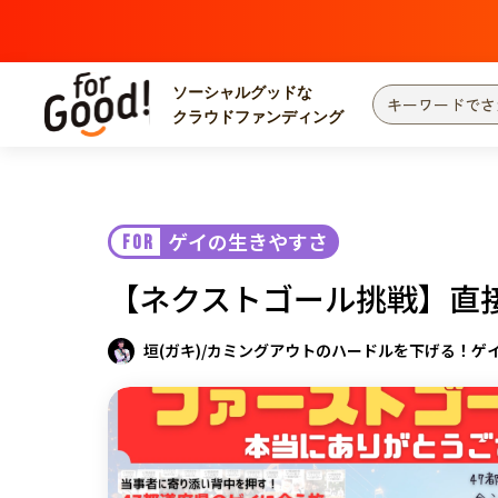
ソーシャルグッドな
クラウドファンディング
プロジェクトからさがす
注目
新着
ゲイの生きやすさ
FOR
カテゴリーからさがす
国際協力
医療
【ネクストゴール挑戦】直
災害
社会貢献
北海道・東北
地域からさがす
垣(ガキ)/カミングアウトのハードルを下げる！ゲ
関東
中部
近畿